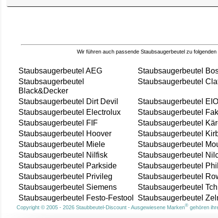
Wir führen auch passende Staubsaugerbeutel zu folgenden
Staubsaugerbeutel AEG
Staubsaugerbeutel Bo
Staubsaugerbeutel
Staubsaugerbeutel Cla
Black&Decker
Staubsaugerbeutel Dirt Devil
Staubsaugerbeutel EI
Staubsaugerbeutel Electrolux
Staubsaugerbeutel Fak
Staubsaugerbeutel FIF
Staubsaugerbeutel Kär
Staubsaugerbeutel Hoover
Staubsaugerbeutel Kir
Staubsaugerbeutel Miele
Staubsaugerbeutel Mou
Staubsaugerbeutel Nilfisk
Staubsaugerbeutel Nil
Staubsaugerbeutel Parkside
Staubsaugerbeutel Phi
Staubsaugerbeutel Privileg
Staubsaugerbeutel Ro
Staubsaugerbeutel Siemens
Staubsaugerbeutel Tch
Staubsaugerbeutel Festo-Festool
Staubsaugerbeutel Ze
®
Copyright © 2005 - 2026 Staubbeutel-Discount - Ausgewiesene Marken
gehören ihre