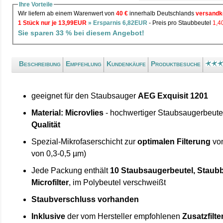
Ihre Vorteile
Wir liefern ab einem Warenwert von
40 €
innerhalb Deutschlands
versandk
1 Stück nur je 13,99EUR
» Ersparnis 6,82EUR
- Preis pro Staubbeutel
1,
Sie sparen 33 % bei diesem Angebot!
Beschreibung
Empfehlung
Kundenkäufe
Produktbesuche
geeignet für den Staubsauger
AEG Exquisit 1201
Material: Microvlies
- hochwertiger Staubsaugerbeute
Qualität
Spezial-Mikrofaserschicht zur
optimalen Filterung
von
von 0,3-0,5 µm)
Jede Packung enthält
10 Staubsaugerbeutel, Staubb
Microfilter
, im Polybeutel verschweißt
Staubverschluss vorhanden
Inklusive
der vom Hersteller empfohlenen
Zusatzfilte