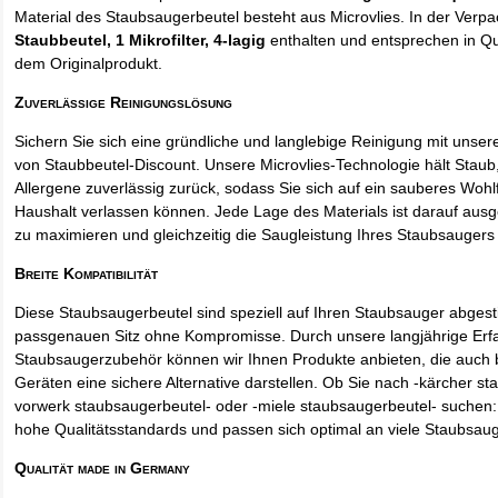
Material des Staubsaugerbeutel besteht aus Microvlies. In der Verp
Staubbeutel
, 1 Mikrofilter, 4-lagig
enthalten und entsprechen in Qua
dem Originalprodukt.
Zuverlässige Reinigungslösung
Sichern Sie sich eine gründliche und langlebige Reinigung mit unse
von Staubbeutel-Discount. Unsere Microvlies-Technologie hält Stau
Allergene zuverlässig zurück, sodass Sie sich auf ein sauberes Wohl
Haushalt verlassen können. Jede Lage des Materials ist darauf ausgel
zu maximieren und gleichzeitig die Saugleistung Ihres Staubsaugers 
Breite Kompatibilität
Diese Staubsaugerbeutel sind speziell auf Ihren Staubsauger abges
passgenauen Sitz ohne Kompromisse. Durch unsere langjährige Erf
Staubsaugerzubehör können wir Ihnen Produkte anbieten, die auch
Geräten eine sichere Alternative darstellen. Ob Sie nach -kärcher st
vorwerk staubsaugerbeutel- oder -miele staubsaugerbeutel- suchen: 
hohe Qualitätsstandards und passen sich optimal an viele Staubsau
Qualität made in Germany