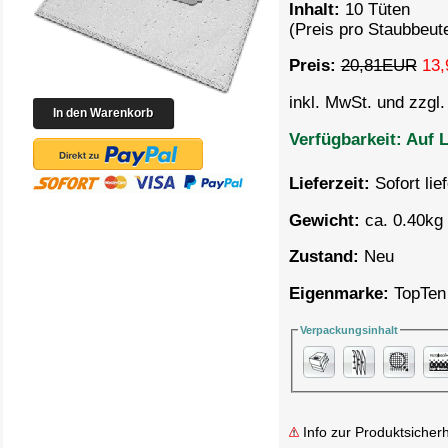
Inhalt:
10 Tüten
(Preis pro Staubbeut
Preis:
20,81EUR
13,
inkl. MwSt. und zzgl
Verfügbarkeit:
Auf L
Lieferzeit:
Sofort lie
Gewicht:
ca. 0.40kg 
Zustand:
Neu
Eigenmarke:
TopTen
Verpackungsinhalt
Info zur Produktsicherh