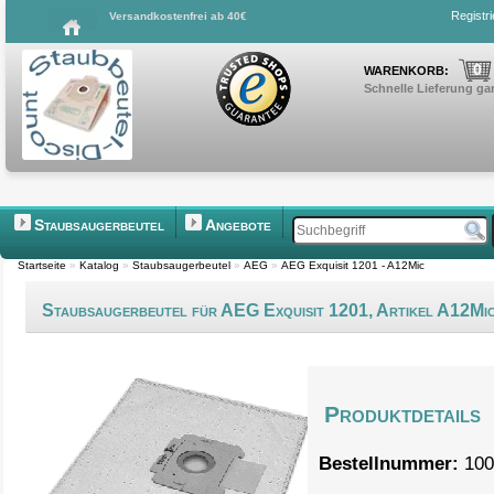
Registr
Versandkostenfrei ab 40€
0
WARENKORB:
Schnelle Lieferung gar
Staubsaugerbeutel
Angebote
Startseite
»
Katalog
»
Staubsaugerbeutel
»
AEG
»
AEG Exquisit 1201 - A12Mic
Staubsaugerbeutel für AEG Exquisit 1201, Artikel A12Mi
Produktdetails
Bestellnummer:
100