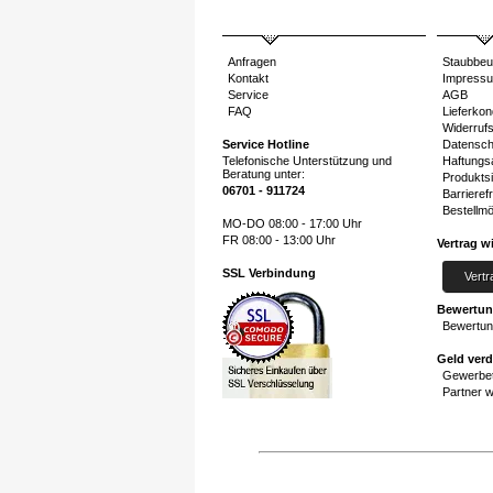
Anfragen
Staubbeu
Kontakt
Impress
Service
AGB
FAQ
Lieferkon
Widerruf
Service Hotline
Datensch
Telefonische Unterstützung und
Haftungs
Beratung unter:
Produktsi
06701 - 911724
Barrierefr
Bestellmö
MO-DO 08:00 - 17:00 Uhr
FR 08:00 - 13:00 Uhr
Vertrag w
SSL Verbindung
Vertr
Bewertu
Bewertun
Geld ver
Gewerbet
Partner 