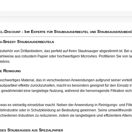
el-Discount
- Ihr Experte für Staubsaugerbeutel und Staubsaugerzubehö
an-Speedy Staubsaugerbeuteln
behör von Drittanbietern, das perfekt auf Ihren Staubsauger abgestimmt ist. Bei u
ahlweise aus robustem Papier oder hochwertigem Microvlies. Profitieren Sie von la
lebnis.
te Reinigung
tes hochwertiges Material, das in verschiedenen Anwendungen aufgrund seiner vort
aubpartikel effektiv zurückzuhalten, macht es besonders geeignet für den Einsatz
 gewährleistet eine langlebige Nutzung, während die hervorragende Filtration sichers
el, was es vielseitig einsetzbar macht. Neben der Anwendung in Reinigungs- und Fil
bilindustrie oder in Schutzkleidung an Bedeutung gewinnen. Seine umweltfreund
chiedenen Industrien zu reduzieren, indem sie langlebigere und effizientere Alter
ges Staubsaugen aus Spezialpapier