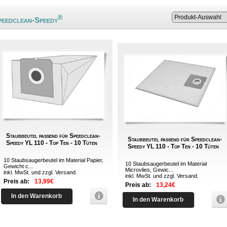
®
peedclean-Speedy
Staubbeutel passend für Speedclean-
Staubbeutel passend für Speedclean-
Speedy YL 110 - Top Ten - 10 Tüten
Speedy YL 110 - Top Ten - 10 Tüten
10 Staubsaugerbeutel im Material Papier,
10 Staubsaugerbeutel im Material
Gewicht c...
Microvlies, Gewic...
inkl. MwSt. und zzgl.
Versand
.
inkl. MwSt. und zzgl.
Versand
.
Preis ab:
13,99€
Preis ab:
13,24€
In den Warenkorb
In den Warenkorb