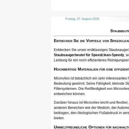
Freitag, 07. August 2026
Staubbeut
Entdecken Sie die Vorteile von Speedcle
Entdecken Sie unser erstklassiges Staubsaugerzu
Staubsaugerbeutel für Speedclean-Speedy
, w
Leistung für ein noch effizienteres Reinigungser
Hochwertige Materialien für eine effizien
Microvlies ist tatsächlich ein sehr interessan
Bedeutung gewinnt. Seine Fähigkeit, kleinste St
Filtersystemen. Die Reißfestigkeit von Microvlies
entweichen können.
Darüber hinaus ist Microvlies leicht und flexib
anderen Bereichen wie der Medizin, der Automo
beitragen, den ökologischen Fußabdruck in vers
bieten.
Umweltfreundliche Optionen für nachhalti