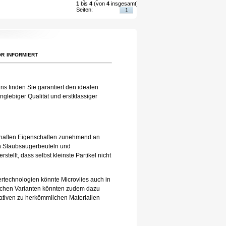
1
bis
4
(von
4
insgesamt)
Seiten:
1
r informiert
ns finden Sie garantiert den idealen
nglebiger Qualität und erstklassiger
eilhaften Eigenschaften zunehmend an
 in Staubsaugerbeuteln und
tellt, dass selbst kleinste Partikel nicht
tertechnologien könnte Microvlies auch in
lichen Varianten könnten zudem dazu
nativen zu herkömmlichen Materialien