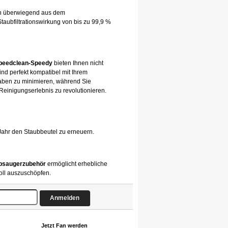
hen überwiegend aus dem
taubfiltrationswirkung von bis zu 99,9 %
Speedclean-Speedy
bieten Ihnen nicht
ind perfekt kompatibel mit Ihrem
gaben zu minimieren, während Sie
 Reinigungserlebnis zu revolutionieren.
Jahr den Staubbeutel zu erneuern.
bsaugerzubehör
ermöglicht erhebliche
oll auszuschöpfen.
Jetzt Fan werden