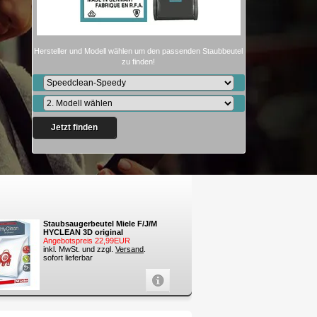
Hersteller und Modell wählen um den passenden Staubbeutel
zu finden!
Jetzt finden
Staubsaugerbeutel Miele F/J/M
HYCLEAN 3D original
Angebotspreis 22,99EUR
inkl. MwSt. und zzgl.
Versand
.
sofort lieferbar