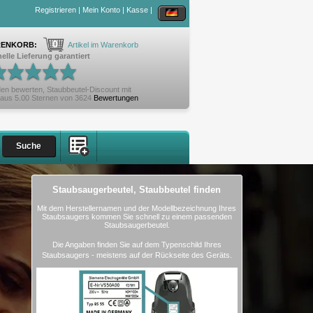
Registrieren
|
Mein Konto
|
Kasse
|
0
ENKORB:
Artikel im Warenkorb
elle Lieferung garantiert
en bewerten,
Staubbeutel-Discount
mit
aus
5.00
Sternen von
3624
Bewertungen
Staubsaugerbeutel, Staubbeutel finden
Mit dem Herstellernamen und der Modellbezeichnung Ihres
Staubsaugers kommen Sie schnell zu einem passenden
Staubsaugerbeutel.
Die Angaben finden Sie auf dem Typenschild Ihres
Staubsaugers - meistens auf der Rückseite des Geräts.