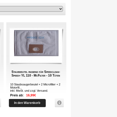
Staubbeutel passend für Speedclean-
Speedy YL 110 - McFilter - 10 Tüten
10 Staubsaugerbeutel + 2 Microfilter + 2
Motorfil...
inkl. MwSt. und zzgl.
Versand
.
Preis ab:
16,99€
In den Warenkorb