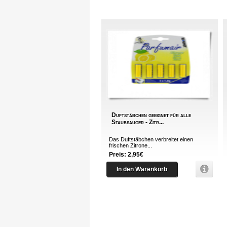
Duftstäbchen geeignet für alle
Staubsauger - Zitr...
Das Duftstäbchen verbreitet einen
frischen Zitrone...
Preis: 2,95€
In den Warenkorb