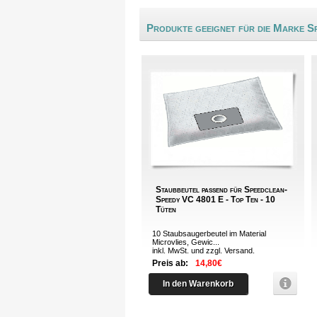
Produkte geeignet für die Marke S
Staubbeutel passend für Speedclean-
Speedy VC 4801 E - Top Ten - 10
Tüten
10 Staubsaugerbeutel im Material
Microvlies, Gewic...
inkl. MwSt. und zzgl.
Versand
.
Preis ab:
14,80€
In den Warenkorb