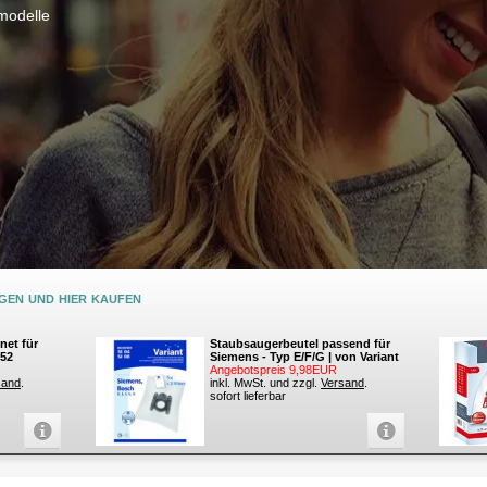
modelle
en und hier kaufen
net für
Staubsaugerbeutel passend für
252
Siemens - Typ E/F/G | von Variant
Angebotspreis 9,98EUR
sand
.
inkl. MwSt. und zzgl.
Versand
.
sofort lieferbar