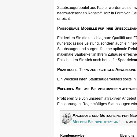
Staubsaugerbeutel aus Papier werden aus umwel
nachwachsenden Rohstoff Holz in Form von Cellul
erreicht.
Passgenaue Modelle für Ihre Speedclean
Entdecken Sie die unschlagbare Qualität und 
nur erstklassige Leistung, sondern auch ein he
Staubsauger und sorgen für eine optimale Rein
maximale Sauberkeit in Ihrem Zuhause erreichen.
Entscheiden Sie sich noch heute für
Speedclea
Praktische Tipps zur richtigen Anwendung
Ein Wechsel Ihren Staubsaugerbeutels sollte in
Erfahren Sie, wie Sie von unseren attrakt
Profitieren Sie von unserem attraktiven Angebo
Einsparungen. Regelmäßiges Staubsaugen wird s
Angebote und Gutscheine per New
Melden Sie sich jetzt an!
» mehr 
Kundenservice
Über uns