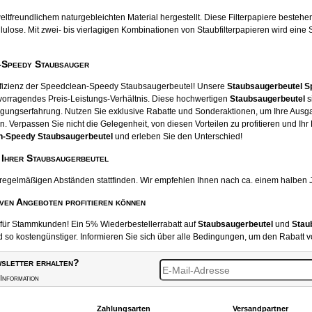
tfreundlichem naturgebleichten Material hergestellt. Diese Filterpapiere beste
ose. Mit zwei- bis vierlagigen Kombinationen von Staubfilterpapieren wird eine S
-Speedy Staubsauger
Effizienz der Speedclean-Speedy Staubsaugerbeutel! Unsere
Staubsaugerbeutel 
rvorragendes Preis-Leistungs-Verhältnis. Diese hochwertigen
Staubsaugerbeutel
s
igungserfahrung. Nutzen Sie exklusive Rabatte und Sonderaktionen, um Ihre Aus
 Verpassen Sie nicht die Gelegenheit, von diesen Vorteilen zu profitieren und Ihr
n-Speedy Staubsaugerbeutel
und erleben Sie den Unterschied!
 Ihrer Staubsaugerbeutel
 regelmäßigen Abständen stattfinden. Wir empfehlen Ihnen nach ca. einem halben 
iven Angeboten profitieren können
t für Stammkunden! Ein 5% Wiederbestellerrabatt auf
Staubsaugerbeutel
und
Stau
o kostengünstiger. Informieren Sie sich über alle Bedingungen, um den Rabatt v
sletter erhalten?
Information
Zahlungsarten
Versandpartner