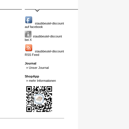
staubbeutel-discount
auf facebook
staubbeutel-discount
bei X
staubbeutel-discount
RSS Feed
Journal
» Unser Journal
ShopApp
» mehr Informationen