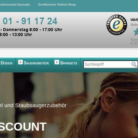
eld-zurück-Garantie
Zertifizierter Online-Shop
WAR
Schn
Kund
4.70
Düsen
Saugroboter
Sparsets
el und Staubsaugerzubehör
scount