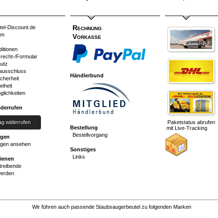
Rechnung
tel-Discount.de
um
Vorkasse
ditionen
srecht-/Formular
utz
ausschluss
Händlerbund
cherheit
eiheit
glichkeiten
iderrufen
ag widerrufen
Paketstatus abrufen
Bestellung
mit Live-Tracking
Bestellvorgang
ngen
gen ansehen
Sonstiges
Links
dienen
reibende
werden
Wir führen auch passende Staubsaugerbeutel zu folgenden Marken