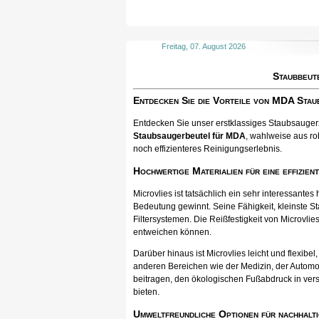
Freitag, 07. August 2026
Staubbeut
Entdecken Sie die Vorteile von MDA Sta
Entdecken Sie unser erstklassiges Staubsaugerzu
Staubsaugerbeutel für MDA
, wahlweise aus ro
noch effizienteres Reinigungserlebnis.
Hochwertige Materialien für eine effizien
Microvlies ist tatsächlich ein sehr interessan
Bedeutung gewinnt. Seine Fähigkeit, kleinste St
Filtersystemen. Die Reißfestigkeit von Microvlies
entweichen können.
Darüber hinaus ist Microvlies leicht und flexib
anderen Bereichen wie der Medizin, der Automo
beitragen, den ökologischen Fußabdruck in vers
bieten.
Umweltfreundliche Optionen für nachhalti