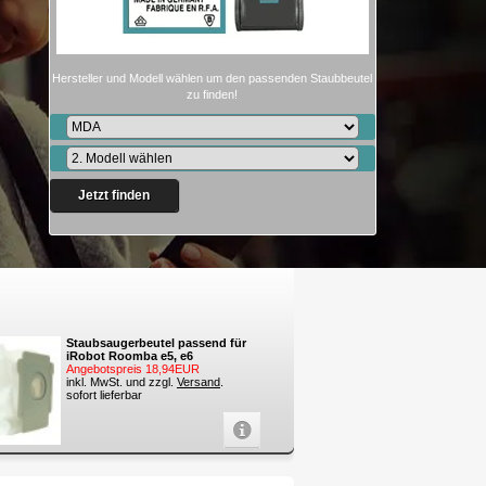
Hersteller und Modell wählen um den passenden Staubbeutel
zu finden!
Jetzt finden
Staubsaugerbeutel passend für
iRobot Roomba e5, e6
Angebotspreis 18,94EUR
inkl. MwSt. und zzgl.
Versand
.
sofort lieferbar