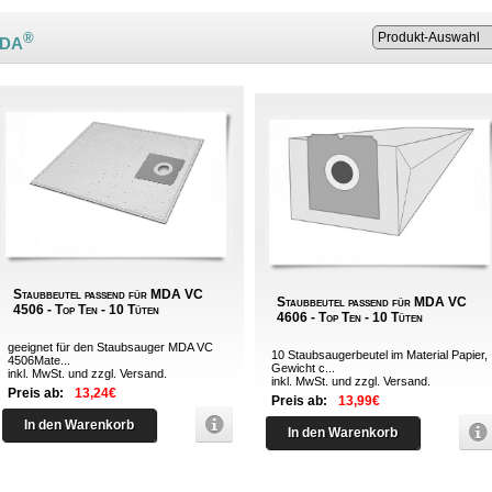
®
MDA
Staubbeutel passend für MDA VC
Staubbeutel passend für MDA VC
4506 - Top Ten - 10 Tüten
4606 - Top Ten - 10 Tüten
geeignet für den Staubsauger MDA VC
10 Staubsaugerbeutel im Material Papier,
4506Mate...
Gewicht c...
inkl. MwSt. und zzgl.
Versand
.
inkl. MwSt. und zzgl.
Versand
.
Preis ab:
13,24€
Preis ab:
13,99€
In den Warenkorb
In den Warenkorb