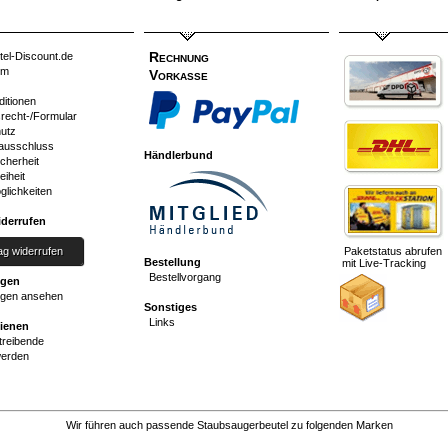
Rechnung
tel-Discount.de
um
Vorkasse
ditionen
srecht-/Formular
utz
ausschluss
Händlerbund
cherheit
eiheit
glichkeiten
iderrufen
ag widerrufen
Paketstatus abrufen
Bestellung
mit Live-Tracking
Bestellvorgang
ngen
gen ansehen
Sonstiges
Links
dienen
reibende
werden
Wir führen auch passende Staubsaugerbeutel zu folgenden Marken