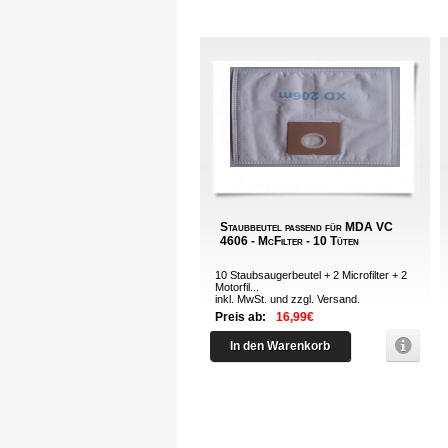
Staubbeutel passend für MDA VC
4606 - McFilter - 10 Tüten
10 Staubsaugerbeutel + 2 Microfilter + 2
Motorfil...
inkl. MwSt. und zzgl.
Versand
.
Preis ab:
16,99€
In den Warenkorb