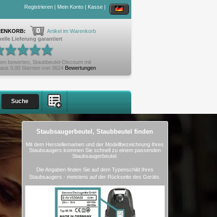
Registrieren
|
Mein Konto
|
Kasse
|
0
ENKORB:
Artikel im Warenkorb
elle Lieferung garantiert
en bewerten,
Staubbeutel-Discount
mit
aus
5.00
Sternen von
3624
Bewertungen
Staubsaugerbeutel, Staubbeutel finden
Mit dem Herstellernamen und der Modellbezeichnung Ihres
Staubsaugers kommen Sie schnell zu einem passenden
Staubsaugerbeutel.
Die Angaben finden Sie auf dem Typenschild Ihres
Staubsaugers - meistens auf der Rückseite des Geräts.