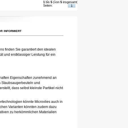
1
bis
5
(von
5
insgesamt)
Seiten:
1
r informiert
ns finden Sie garantiert den idealen
t und erstklassiger Leistung für ein
eilhaften Eigenschaften zunehmend an
 in Staubsaugerbeuteln und
tellt, dass selbst kleinste Partikel nicht
tertechnologien könnte Microvlies auch in
lichen Varianten könnten zudem dazu
nativen zu herkömmlichen Materialien