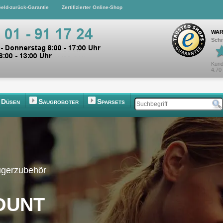
eld-zurück-Garantie
Zertifizierter Online-Shop
WAR
Schn
Kund
4.70
Düsen
Saugroboter
Sparsets
ugerzubehör
ount