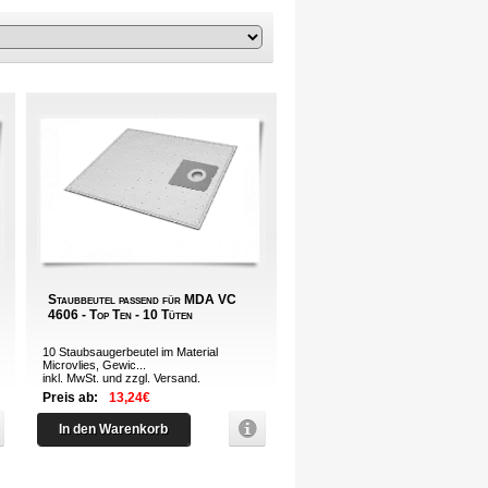
Staubbeutel passend für MDA VC
4606 - Top Ten - 10 Tüten
10 Staubsaugerbeutel im Material
Microvlies, Gewic...
inkl. MwSt. und zzgl.
Versand
.
Preis ab:
13,24€
In den Warenkorb