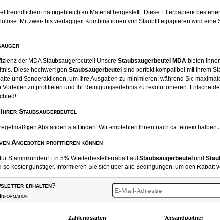
tfreundlichem naturgebleichten Material hergestellt. Diese Filterpapiere beste
ose. Mit zwei- bis vierlagigen Kombinationen von Staubfilterpapieren wird eine S
sauger
ffizienz der MDA Staubsaugerbeutel! Unsere
Staubsaugerbeutel MDA
bieten Ihnen
ltnis. Diese hochwertigen
Staubsaugerbeutel
sind perfekt kompatibel mit Ihrem S
atte und Sonderaktionen, um Ihre Ausgaben zu minimieren, während Sie maximale
 Vorteilen zu profitieren und Ihr Reinigungserlebnis zu revolutionieren. Entscheide
chied!
 Ihrer Staubsaugerbeutel
 regelmäßigen Abständen stattfinden. Wir empfehlen Ihnen nach ca. einem halben 
iven Angeboten profitieren können
t für Stammkunden! Ein 5% Wiederbestellerrabatt auf
Staubsaugerbeutel
und
Stau
o kostengünstiger. Informieren Sie sich über alle Bedingungen, um den Rabatt v
sletter erhalten?
Information
Zahlungsarten
Versandpartner