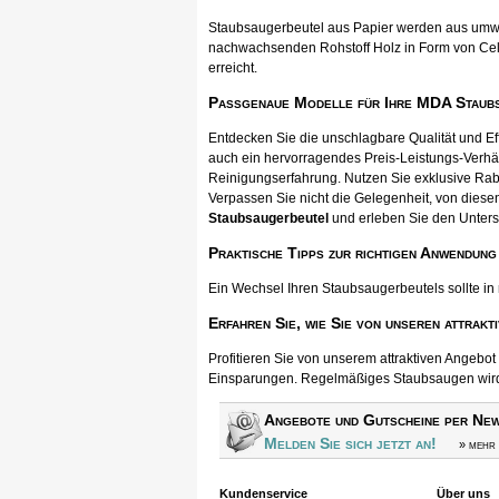
Staubsaugerbeutel aus Papier werden aus umwel
nachwachsenden Rohstoff Holz in Form von Cellul
erreicht.
Passgenaue Modelle für Ihre MDA Staub
Entdecken Sie die unschlagbare Qualität und E
auch ein hervorragendes Preis-Leistungs-Verhä
Reinigungserfahrung. Nutzen Sie exklusive Rab
Verpassen Sie nicht die Gelegenheit, von diesen
Staubsaugerbeutel
und erleben Sie den Unters
Praktische Tipps zur richtigen Anwendung
Ein Wechsel Ihren Staubsaugerbeutels sollte in
Erfahren Sie, wie Sie von unseren attrakt
Profitieren Sie von unserem attraktiven Angebo
Einsparungen. Regelmäßiges Staubsaugen wird s
Angebote und Gutscheine per New
Melden Sie sich jetzt an!
» mehr 
Kundenservice
Über uns