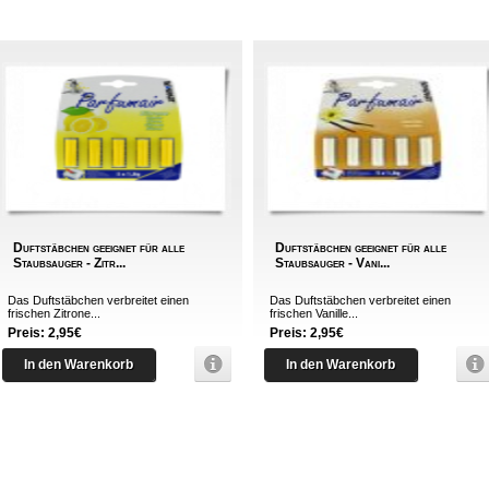
Duftstäbchen geeignet für alle
Duftstäbchen geeignet für alle
Staubsauger - Zitr...
Staubsauger - Vani...
Das Duftstäbchen verbreitet einen
Das Duftstäbchen verbreitet einen
frischen Zitrone...
frischen Vanille...
Preis: 2,95€
Preis: 2,95€
In den Warenkorb
In den Warenkorb