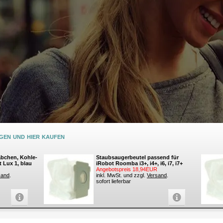
en und hier kaufen
äbchen, Kohle-
Staubsaugerbeutel passend für
t Lux 1, blau
iRobot Roomba i3+, i4+, i6, i7, i7+
Angebotspreis 18,94EUR
sand
.
inkl. MwSt. und zzgl.
Versand
.
sofort lieferbar