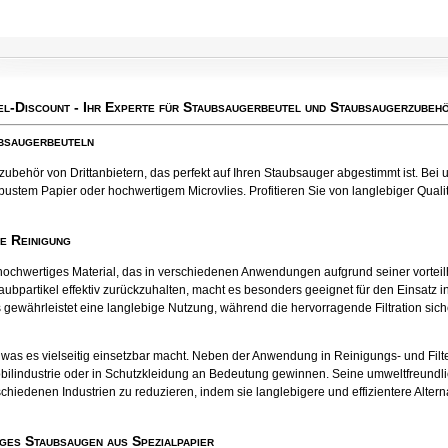
el-Discount
- Ihr Experte für Staubsaugerbeutel und Staubsaugerzubehö
ubsaugerbeuteln
behör von Drittanbietern, das perfekt auf Ihren Staubsauger abgestimmt ist. Bei u
bustem Papier oder hochwertigem Microvlies. Profitieren Sie von langlebiger Qualitä
te Reinigung
tes hochwertiges Material, das in verschiedenen Anwendungen aufgrund seiner vort
aubpartikel effektiv zurückzuhalten, macht es besonders geeignet für den Einsatz
 gewährleistet eine langlebige Nutzung, während die hervorragende Filtration sichers
el, was es vielseitig einsetzbar macht. Neben der Anwendung in Reinigungs- und Fil
bilindustrie oder in Schutzkleidung an Bedeutung gewinnen. Seine umweltfreund
chiedenen Industrien zu reduzieren, indem sie langlebigere und effizientere Alter
ges Staubsaugen aus Spezialpapier