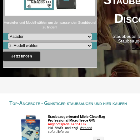
Disc
Hersteller und Modell wählen um den passenden Staubbeutel
zu finden!
Staubbeutel f
Staubsaug
Jetzt finden
Top-Angebote - Günstiger staubsaugen und hier kaufen
Staubsaugerbeutel Miele CleanBag
Professional Microfleece G/N
Angebotspreis 14,95EUR
inkl. MwSt. und zzgl.
Versand
.
sofort lieferbar