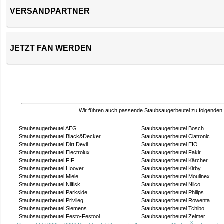
VERSANDPARTNER
JETZT FAN WERDEN
Wir führen auch passende Staubsaugerbeutel zu folgenden
Staubsaugerbeutel AEG
Staubsaugerbeutel Bosch
Staubsaugerbeutel Black&Decker
Staubsaugerbeutel Clatronic
Staubsaugerbeutel Dirt Devil
Staubsaugerbeutel EIO
Staubsaugerbeutel Electrolux
Staubsaugerbeutel Fakir
Staubsaugerbeutel FIF
Staubsaugerbeutel Kärcher
Staubsaugerbeutel Hoover
Staubsaugerbeutel Kirby
Staubsaugerbeutel Miele
Staubsaugerbeutel Moulinex
Staubsaugerbeutel Nilfisk
Staubsaugerbeutel Nilco
Staubsaugerbeutel Parkside
Staubsaugerbeutel Philips
Staubsaugerbeutel Privileg
Staubsaugerbeutel Rowenta
Staubsaugerbeutel Siemens
Staubsaugerbeutel Tchibo
Staubsaugerbeutel Festo-Festool
Staubsaugerbeutel Zelmer
®