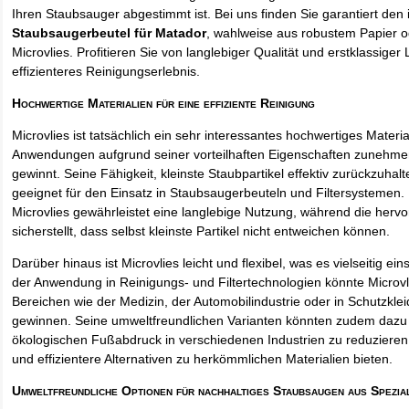
Ihren Staubsauger abgestimmt ist. Bei uns finden Sie garantiert den 
Staubsaugerbeutel für Matador
, wahlweise aus robustem Papier 
Microvlies. Profitieren Sie von langlebiger Qualität und erstklassiger 
effizienteres Reinigungserlebnis.
Hochwertige Materialien für eine effiziente Reinigung
Microvlies ist tatsächlich ein sehr interessantes hochwertiges Materi
Anwendungen aufgrund seiner vorteilhaften Eigenschaften zunehm
gewinnt. Seine Fähigkeit, kleinste Staubpartikel effektiv zurückzuha
geeignet für den Einsatz in Staubsaugerbeuteln und Filtersystemen. 
Microvlies gewährleistet eine langlebige Nutzung, während die hervo
sicherstellt, dass selbst kleinste Partikel nicht entweichen können.
Darüber hinaus ist Microvlies leicht und flexibel, was es vielseitig e
der Anwendung in Reinigungs- und Filtertechnologien könnte Microvl
Bereichen wie der Medizin, der Automobilindustrie oder in Schutzkl
gewinnen. Seine umweltfreundlichen Varianten könnten zudem dazu 
ökologischen Fußabdruck in verschiedenen Industrien zu reduzieren,
und effizientere Alternativen zu herkömmlichen Materialien bieten.
Umweltfreundliche Optionen für nachhaltiges Staubsaugen aus Spezia