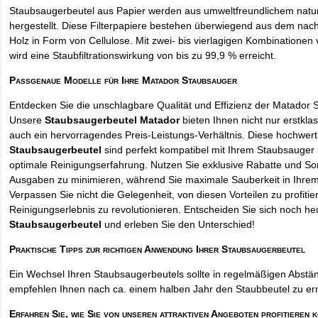
Staubsaugerbeutel aus Papier werden aus umweltfreundlichem natur
hergestellt. Diese Filterpapiere bestehen überwiegend aus dem na
Holz in Form von Cellulose. Mit zwei- bis vierlagigen Kombinationen 
wird eine Staubfiltrationswirkung von bis zu 99,9 % erreicht.
Passgenaue Modelle für Ihre Matador Staubsauger
Entdecken Sie die unschlagbare Qualität und Effizienz der Matador 
Unsere
Staubsaugerbeutel Matador
bieten Ihnen nicht nur erstkla
auch ein hervorragendes Preis-Leistungs-Verhältnis. Diese hochwert
Staubsaugerbeutel
sind perfekt kompatibel mit Ihrem Staubsauger 
optimale Reinigungserfahrung. Nutzen Sie exklusive Rabatte und So
Ausgaben zu minimieren, während Sie maximale Sauberkeit in Ihre
Verpassen Sie nicht die Gelegenheit, von diesen Vorteilen zu profitie
Reinigungserlebnis zu revolutionieren. Entscheiden Sie sich noch he
Staubsaugerbeutel
und erleben Sie den Unterschied!
Praktische Tipps zur richtigen Anwendung Ihrer Staubsaugerbeutel
Ein Wechsel Ihren Staubsaugerbeutels sollte in regelmäßigen Abstän
empfehlen Ihnen nach ca. einem halben Jahr den Staubbeutel zu er
Erfahren Sie, wie Sie von unseren attraktiven Angeboten profitieren 