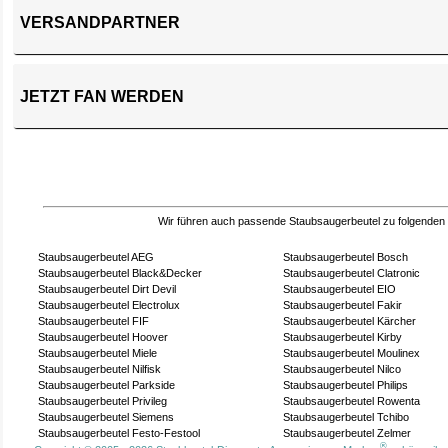
VERSANDPARTNER
JETZT FAN WERDEN
Wir führen auch passende Staubsaugerbeutel zu folgenden
Staubsaugerbeutel AEG
Staubsaugerbeutel Bosch
Staubsaugerbeutel Black&Decker
Staubsaugerbeutel Clatronic
Staubsaugerbeutel Dirt Devil
Staubsaugerbeutel EIO
Staubsaugerbeutel Electrolux
Staubsaugerbeutel Fakir
Staubsaugerbeutel FIF
Staubsaugerbeutel Kärcher
Staubsaugerbeutel Hoover
Staubsaugerbeutel Kirby
Staubsaugerbeutel Miele
Staubsaugerbeutel Moulinex
Staubsaugerbeutel Nilfisk
Staubsaugerbeutel Nilco
Staubsaugerbeutel Parkside
Staubsaugerbeutel Philips
Staubsaugerbeutel Privileg
Staubsaugerbeutel Rowenta
Staubsaugerbeutel Siemens
Staubsaugerbeutel Tchibo
Staubsaugerbeutel Festo-Festool
Staubsaugerbeutel Zelmer
®