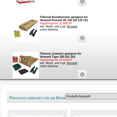
Filterset Rundbürsten geeignet für
Vorwerk Kobold VK 118 119 120 121
Angebotspreis 11,98EUR
inkl. MwSt. und zzgl.
Versand
.
sofort lieferbar
Filterset Zubehör geeignet für
Vorwerk Tiger 250 251 252
Angebotspreis 22,87EUR
inkl. MwSt. und zzgl.
Versand
.
sofort lieferbar
®
Produkte geeignet für die Marke Magic