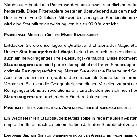
Staubsaugerbeutel aus Papier werden aus umweltfreundlichem natur
hergestellt. Diese Filterpapiere bestehen überwiegend aus dem na
Holz in Form von Cellulose. Mit zwei- bis vierlagigen Kombinationen 
wird eine Staubfiltrationswirkung von bis zu 99,9 % erreicht.
Passgenaue Modelle für Ihre Magic Staubsauger
Entdecken Sie die unschlagbare Qualität und Effizienz der Magic St
Unsere
Staubsaugerbeutel Magic
bieten Ihnen nicht nur erstklass
auch ein hervorragendes Preis-Leistungs-Verhältnis. Diese hochwert
Staubsaugerbeutel
sind perfekt kompatibel mit Ihrem Staubsauger 
optimale Reinigungserfahrung. Nutzen Sie exklusive Rabatte und So
Ausgaben zu minimieren, während Sie maximale Sauberkeit in Ihre
Verpassen Sie nicht die Gelegenheit, von diesen Vorteilen zu profitie
Reinigungserlebnis zu revolutionieren. Entscheiden Sie sich noch he
Staubsaugerbeutel
und erleben Sie den Unterschied!
Praktische Tipps zur richtigen Anwendung Ihrer Staubsaugerbeutel
Ein Wechsel Ihren Staubsaugerbeutels sollte in regelmäßigen Abstän
empfehlen Ihnen nach ca. einem halben Jahr den Staubbeutel zu er
Erfahren Sie, wie Sie von unseren attraktiven Angeboten profitieren 