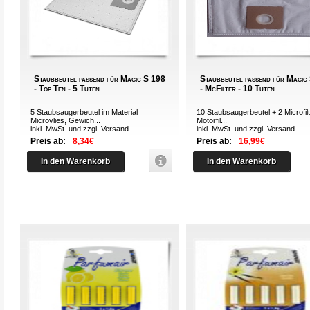
Staubbeutel passend für Magic S 198
Staubbeutel passend für Magic
- Top Ten - 5 Tüten
- McFilter - 10 Tüten
5 Staubsaugerbeutel im Material
10 Staubsaugerbeutel + 2 Microfilt
Microvlies, Gewich...
Motorfil...
inkl. MwSt. und zzgl.
Versand
.
inkl. MwSt. und zzgl.
Versand
.
Preis ab:
8,34€
Preis ab:
16,99€
In den Warenkorb
In den Warenkorb