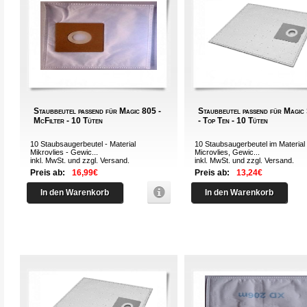
Staubbeutel passend für Magic 805 -
Staubbeutel passend für Magic
McFilter - 10 Tüten
- Top Ten - 10 Tüten
10 Staubsaugerbeutel - Material
10 Staubsaugerbeutel im Material
Mikrovlies - Gewic...
Microvlies, Gewic...
inkl. MwSt. und zzgl.
Versand
.
inkl. MwSt. und zzgl.
Versand
.
Preis ab:
16,99€
Preis ab:
13,24€
In den Warenkorb
In den Warenkorb