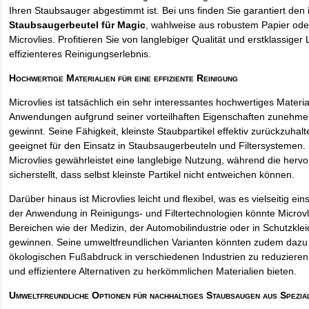
Ihren Staubsauger abgestimmt ist. Bei uns finden Sie garantiert den 
Staubsaugerbeutel für Magic
, wahlweise aus robustem Papier od
Microvlies. Profitieren Sie von langlebiger Qualität und erstklassiger 
effizienteres Reinigungserlebnis.
Hochwertige Materialien für eine effiziente Reinigung
Microvlies ist tatsächlich ein sehr interessantes hochwertiges Materi
Anwendungen aufgrund seiner vorteilhaften Eigenschaften zunehm
gewinnt. Seine Fähigkeit, kleinste Staubpartikel effektiv zurückzuha
geeignet für den Einsatz in Staubsaugerbeuteln und Filtersystemen. 
Microvlies gewährleistet eine langlebige Nutzung, während die hervo
sicherstellt, dass selbst kleinste Partikel nicht entweichen können.
Darüber hinaus ist Microvlies leicht und flexibel, was es vielseitig e
der Anwendung in Reinigungs- und Filtertechnologien könnte Microvl
Bereichen wie der Medizin, der Automobilindustrie oder in Schutzkl
gewinnen. Seine umweltfreundlichen Varianten könnten zudem dazu 
ökologischen Fußabdruck in verschiedenen Industrien zu reduzieren,
und effizientere Alternativen zu herkömmlichen Materialien bieten.
Umweltfreundliche Optionen für nachhaltiges Staubsaugen aus Spezia