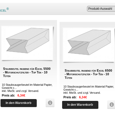
®
xcel
Staubbeutel passend für Excel 5500
Staubbeutel passend für Excel 6500
- Motorschutzfilter - Top Ten - 10
- Motorschutzfilter - Top Ten - 10
Tüten
Tüten
10 Staubsaugerbeutel im Material Papier,
10 Staubsaugerbeutel im Material Papier,
Gewicht c...
Gewicht c...
inkl. MwSt. und zzgl.
Versand
.
inkl. MwSt. und zzgl.
Versand
.
Preis ab:
6,34€
Preis ab:
6,34€
In den Warenkorb
In den Warenkorb