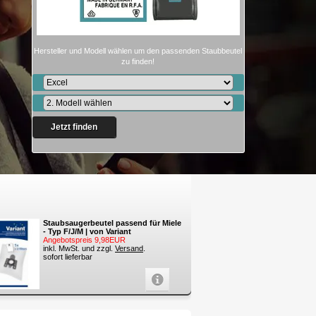
Hersteller und Modell wählen um den passenden Staubbeutel
zu finden!
Jetzt finden
Staubsaugerbeutel passend für Miele
- Typ F/J/M | von Variant
Angebotspreis 9,98EUR
inkl. MwSt. und zzgl.
Versand
.
sofort lieferbar