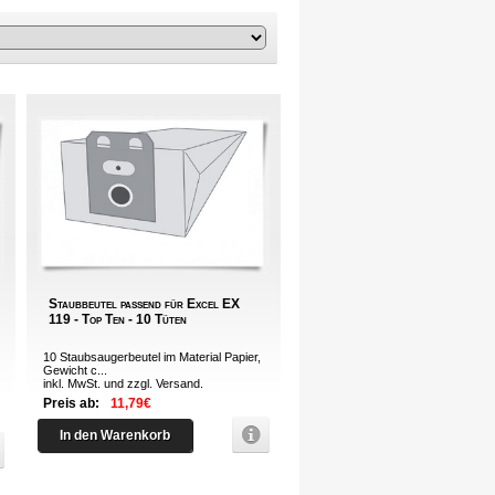
Staubbeutel passend für Excel EX
119 - Top Ten - 10 Tüten
10 Staubsaugerbeutel im Material Papier,
Gewicht c...
inkl. MwSt. und zzgl.
Versand
.
Preis ab:
11,79€
In den Warenkorb