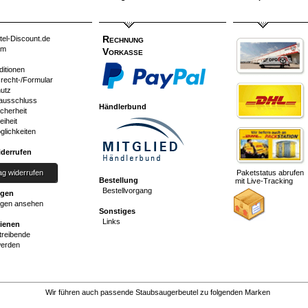
Rechnung
tel-Discount.de
um
Vorkasse
ditionen
srecht-/Formular
utz
ausschluss
Händlerbund
cherheit
eiheit
glichkeiten
iderrufen
ag widerrufen
Paketstatus abrufen
Bestellung
mit Live-Tracking
Bestellvorgang
ngen
gen ansehen
Sonstiges
Links
dienen
reibende
werden
Wir führen auch passende Staubsaugerbeutel zu folgenden Marken