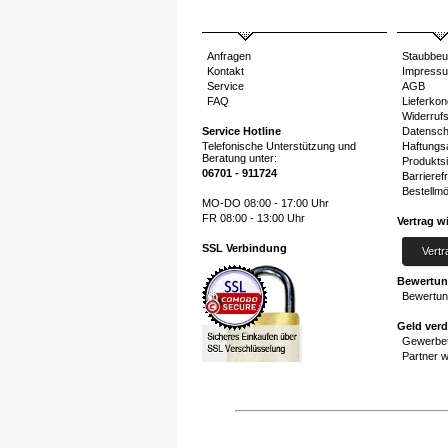
Anfragen
Staubbeu
Kontakt
Impress
Service
AGB
FAQ
Lieferkon
Widerruf
Service Hotline
Datensch
Telefonische Unterstützung und
Haftungs
Beratung unter:
Produktsi
06701 - 911724
Barrierefr
Bestellmö
MO-DO 08:00 - 17:00 Uhr
FR 08:00 - 13:00 Uhr
Vertrag w
SSL Verbindung
Vertr
Bewertu
Bewertun
Geld ver
Gewerbet
Partner 