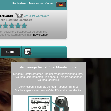
Registrieren
|
Mein Konto
|
Kasse
|
0
ENKORB:
Artikel im Warenkorb
elle Lieferung garantiert
en bewerten,
Staubbeutel-Discount
mit
aus
5.00
Sternen von
3624
Bewertungen
Staubsaugerbeutel, Staubbeutel finden
Mit dem Herstellernamen und der Modellbezeichnung Ihres
Staubsaugers kommen Sie schnell zu einem passenden
Staubsaugerbeutel.
Die Angaben finden Sie auf dem Typenschild Ihres
Staubsaugers - meistens auf der Rückseite des Geräts.