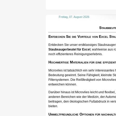
Freitag, 07. August 2026
Staubbeut
Entdecken Sie die Vorteile von Excel St
Entdecken Sie unser erstklassiges Staubsaugerzu
Staubsaugerbeutel für Excel
, wahlweise aus ro
noch effizienteres Reinigungserlebnis.
Hochwertige Materialien für eine effizien
Microvlies ist tatsächlich ein sehr interessan
Bedeutung gewinnt. Seine Fähigkeit, kleinste St
Filtersystemen. Die Reißfestigkeit von Microvlies
entweichen können.
Darüber hinaus ist Microvlies leicht und flexib
anderen Bereichen wie der Medizin, der Automo
beitragen, den ökologischen Fußabdruck in vers
bieten.
Umweltfreundliche Optionen für nachhalti