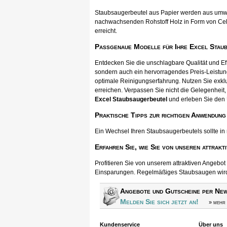
Staubsaugerbeutel aus Papier werden aus umwel
nachwachsenden Rohstoff Holz in Form von Cellul
erreicht.
Passgenaue Modelle für Ihre Excel Stau
Entdecken Sie die unschlagbare Qualität und E
sondern auch ein hervorragendes Preis-Leistun
optimale Reinigungserfahrung. Nutzen Sie exkl
erreichen. Verpassen Sie nicht die Gelegenheit, 
Excel Staubsaugerbeutel
und erleben Sie den 
Praktische Tipps zur richtigen Anwendung
Ein Wechsel Ihren Staubsaugerbeutels sollte in
Erfahren Sie, wie Sie von unseren attrakt
Profitieren Sie von unserem attraktiven Angebo
Einsparungen. Regelmäßiges Staubsaugen wird s
Angebote und Gutscheine per New
Melden Sie sich jetzt an!
» mehr 
Kundenservice
Über uns