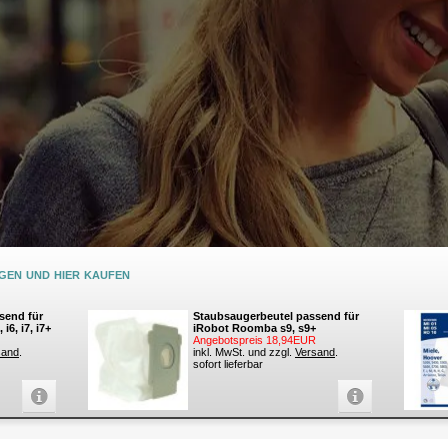
en und hier kaufen
send für
Staubsaugerbeutel passend für
i6, i7, i7+
iRobot Roomba s9, s9+
Angebotspreis 18,94EUR
sand
.
inkl. MwSt. und zzgl.
Versand
.
sofort lieferbar