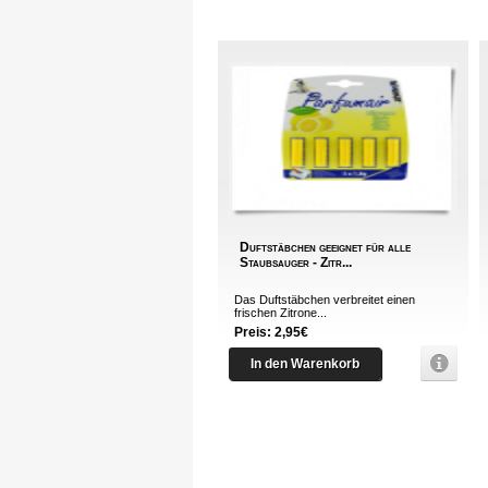
Duftstäbchen geeignet für alle
Staubsauger - Zitr...
Das Duftstäbchen verbreitet einen
frischen Zitrone...
Preis: 2,95€
In den Warenkorb