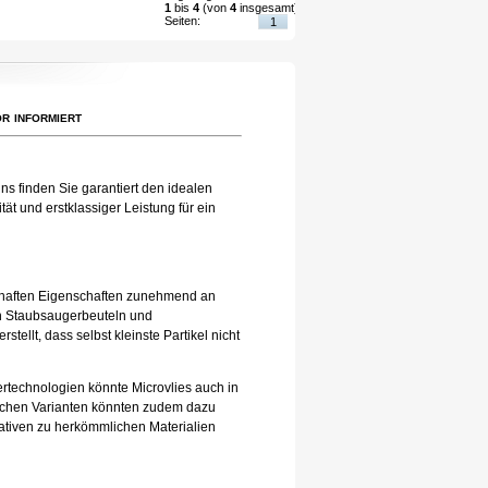
1
bis
4
(von
4
insgesamt)
Seiten:
1
r informiert
ns finden Sie garantiert den idealen
ät und erstklassiger Leistung für ein
eilhaften Eigenschaften zunehmend an
 in Staubsaugerbeuteln und
tellt, dass selbst kleinste Partikel nicht
tertechnologien könnte Microvlies auch in
lichen Varianten könnten zudem dazu
nativen zu herkömmlichen Materialien