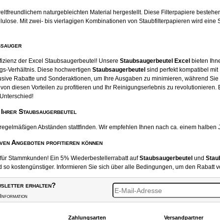
tfreundlichem naturgebleichten Material hergestellt. Diese Filterpapiere beste
ose. Mit zwei- bis vierlagigen Kombinationen von Staubfilterpapieren wird eine S
bsauger
ffizienz der Excel Staubsaugerbeutel! Unsere
Staubsaugerbeutel Excel
bieten Ihne
gs-Verhältnis. Diese hochwertigen
Staubsaugerbeutel
sind perfekt kompatibel mit
usive Rabatte und Sonderaktionen, um Ihre Ausgaben zu minimieren, während Sie
von diesen Vorteilen zu profitieren und Ihr Reinigungserlebnis zu revolutionieren.
Unterschied!
 Ihrer Staubsaugerbeutel
 regelmäßigen Abständen stattfinden. Wir empfehlen Ihnen nach ca. einem halben 
iven Angeboten profitieren können
t für Stammkunden! Ein 5% Wiederbestellerrabatt auf
Staubsaugerbeutel
und
Stau
o kostengünstiger. Informieren Sie sich über alle Bedingungen, um den Rabatt v
sletter erhalten?
Information
Zahlungsarten
Versandpartner