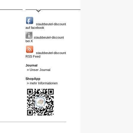
staubbeutel-discount
auf facebook
staubbeutel-discount
bei X
staubbeutel-discount
RSS Feed
Journal
» Unser Journal
ShopApp
» mehr Informationen