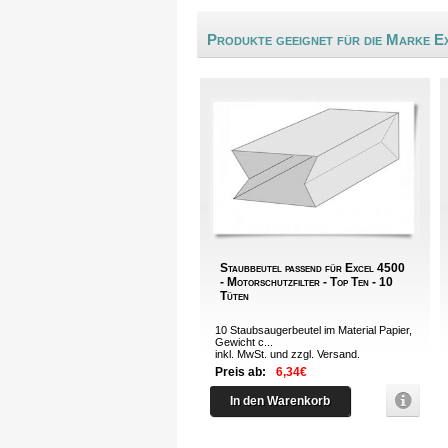
Produkte geeignet für die Marke E
Staubbeutel passend für Excel 4500
- Motorschutzfilter - Top Ten - 10
Tüten
10 Staubsaugerbeutel im Material Papier,
Gewicht c...
inkl. MwSt. und zzgl.
Versand
.
Preis ab:
6,34€
In den Warenkorb