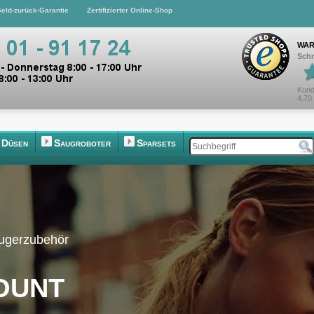
eld-zurück-Garantie
Zertifizierter Online-Shop
WAR
Schn
Kund
4.70
Düsen
Saugroboter
Sparsets
augerzubehör
ount