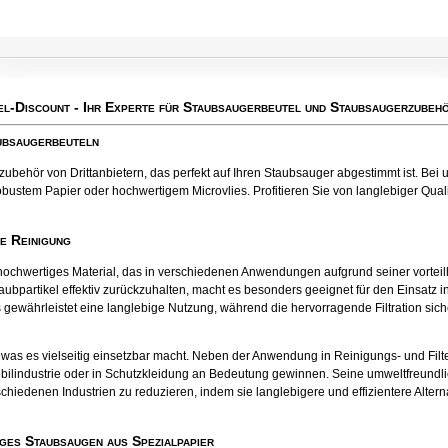
el-Discount
- Ihr Experte für Staubsaugerbeutel und Staubsaugerzubehö
aubsaugerbeuteln
behör von Drittanbietern, das perfekt auf Ihren Staubsauger abgestimmt ist. Bei u
bustem Papier oder hochwertigem Microvlies. Profitieren Sie von langlebiger Qualit
te Reinigung
tes hochwertiges Material, das in verschiedenen Anwendungen aufgrund seiner vort
aubpartikel effektiv zurückzuhalten, macht es besonders geeignet für den Einsatz
 gewährleistet eine langlebige Nutzung, während die hervorragende Filtration sichers
el, was es vielseitig einsetzbar macht. Neben der Anwendung in Reinigungs- und Fil
bilindustrie oder in Schutzkleidung an Bedeutung gewinnen. Seine umweltfreund
chiedenen Industrien zu reduzieren, indem sie langlebigere und effizientere Alter
ges Staubsaugen aus Spezialpapier