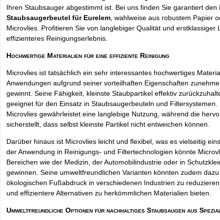
Ihren Staubsauger abgestimmt ist. Bei uns finden Sie garantiert den 
Staubsaugerbeutel für Eurelem
, wahlweise aus robustem Papier 
Microvlies. Profitieren Sie von langlebiger Qualität und erstklassiger 
effizienteres Reinigungserlebnis.
Hochwertige Materialien für eine effiziente Reinigung
Microvlies ist tatsächlich ein sehr interessantes hochwertiges Materi
Anwendungen aufgrund seiner vorteilhaften Eigenschaften zunehm
gewinnt. Seine Fähigkeit, kleinste Staubpartikel effektiv zurückzuha
geeignet für den Einsatz in Staubsaugerbeuteln und Filtersystemen. 
Microvlies gewährleistet eine langlebige Nutzung, während die hervo
sicherstellt, dass selbst kleinste Partikel nicht entweichen können.
Darüber hinaus ist Microvlies leicht und flexibel, was es vielseitig e
der Anwendung in Reinigungs- und Filtertechnologien könnte Microvl
Bereichen wie der Medizin, der Automobilindustrie oder in Schutzkl
gewinnen. Seine umweltfreundlichen Varianten könnten zudem dazu 
ökologischen Fußabdruck in verschiedenen Industrien zu reduzieren,
und effizientere Alternativen zu herkömmlichen Materialien bieten.
Umweltfreundliche Optionen für nachhaltiges Staubsaugen aus Spezia