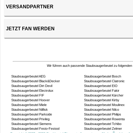
VERSANDPARTNER
JETZT FAN WERDEN
Wir führen auch passende Staubsaugerbeutel zu folgenden
Staubsaugerbeutel AEG
Staubsaugerbeutel Bosch
Staubsaugerbeutel Black&Decker
Staubsaugerbeutel Clatronic
Staubsaugerbeutel Dirt Devil
Staubsaugerbeutel EIO
Staubsaugerbeutel Electrolux
Staubsaugerbeutel Fakir
Staubsaugerbeutel FIF
Staubsaugerbeutel Kärcher
Staubsaugerbeutel Hoover
Staubsaugerbeutel Kirby
Staubsaugerbeutel Miele
Staubsaugerbeutel Moulinex
Staubsaugerbeutel Nilfisk
Staubsaugerbeutel Nilco
Staubsaugerbeutel Parkside
Staubsaugerbeutel Philips
Staubsaugerbeutel Privileg
Staubsaugerbeutel Rowenta
Staubsaugerbeutel Siemens
Staubsaugerbeutel Tchibo
Staubsaugerbeutel Festo-Festool
Staubsaugerbeutel Zelmer
®