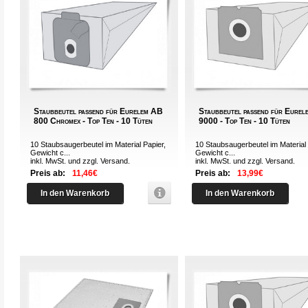
Staubbeutel passend für Eurelem AB
Staubbeutel passend für Eurel
800 Chromex - Top Ten - 10 Tüten
9000 - Top Ten - 10 Tüten
10 Staubsaugerbeutel im Material Papier,
10 Staubsaugerbeutel im Material 
Gewicht c...
Gewicht c...
inkl. MwSt. und zzgl.
Versand
.
inkl. MwSt. und zzgl.
Versand
.
Preis ab:
11,46€
Preis ab:
13,99€
In den Warenkorb
In den Warenkorb