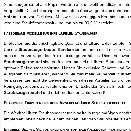
Staubsaugerbeutel aus Papier werden aus umweltfreundlichem natur
hergestellt. Diese Filterpapiere bestehen überwiegend aus dem na
Holz in Form von Cellulose. Mit zwei- bis vierlagigen Kombinationen 
wird eine Staubfiltrationswirkung von bis zu 99,9 % erreicht.
Passgenaue Modelle für Ihre Eurelem Staubsauger
Entdecken Sie die unschlagbare Qualität und Effizienz der Eurelem 
Unsere
Staubsaugerbeutel Eurelem
bieten Ihnen nicht nur erstkla
auch ein hervorragendes Preis-Leistungs-Verhältnis. Diese hochwert
Staubsaugerbeutel
sind perfekt kompatibel mit Ihrem Staubsauger 
optimale Reinigungserfahrung. Nutzen Sie exklusive Rabatte und So
Ausgaben zu minimieren, während Sie maximale Sauberkeit in Ihre
Verpassen Sie nicht die Gelegenheit, von diesen Vorteilen zu profitie
Reinigungserlebnis zu revolutionieren. Entscheiden Sie sich noch he
Staubsaugerbeutel
und erleben Sie den Unterschied!
Praktische Tipps zur richtigen Anwendung Ihrer Staubsaugerbeutel
Ein Wechsel Ihren Staubsaugerbeutels sollte in regelmäßigen Abstän
empfehlen Ihnen nach ca. einem halben Jahr den Staubbeutel zu er
Erfahren Sie, wie Sie von unseren attraktiven Angeboten profitieren 