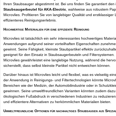
Ihren Staubsauger abgestimmt ist. Bei uns finden Sie garantiert den 
Staubsaugerbeutel für AKA-Electric
, wahlweise aus robustem Pap
Microvlies. Profitieren Sie von langlebiger Qualität und erstklassiger 
effizienteres Reinigungserlebnis.
Hochwertige Materialien für eine effiziente Reinigung
Microvlies ist tatsächlich ein sehr interessantes hochwertiges Materi
Anwendungen aufgrund seiner vorteilhaften Eigenschaften zunehm
gewinnt. Seine Fähigkeit, kleinste Staubpartikel effektiv zurückzuha
geeignet für den Einsatz in Staubsaugerbeuteln und Filtersystemen. 
Microvlies gewährleistet eine langlebige Nutzung, während die hervo
sicherstellt, dass selbst kleinste Partikel nicht entweichen können.
Darüber hinaus ist Microvlies leicht und flexibel, was es vielseitig e
der Anwendung in Reinigungs- und Filtertechnologien könnte Microvl
Bereichen wie der Medizin, der Automobilindustrie oder in Schutzkl
gewinnen. Seine umweltfreundlichen Varianten könnten zudem dazu 
ökologischen Fußabdruck in verschiedenen Industrien zu reduzieren,
und effizientere Alternativen zu herkömmlichen Materialien bieten.
Umweltfreundliche Optionen für nachhaltiges Staubsaugen aus Spezia