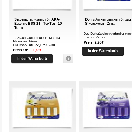
Staubbeutel passend für AKA-
Duftstäbchen geeignet für alle
Electric BSS 24 - Top Ten - 10
Staubsauger - Zitr...
Tüten
Das Duftstäbchen verbreitet eine
frischen Zitrone...
10 Staubsaugerbeutel im Material
Microvlies, Gewic...
Preis: 2,95€
inkl. MwSt. und zzgl.
Versand
.
Preis ab:
11,69€
In den Warenkorb
In den Warenkorb