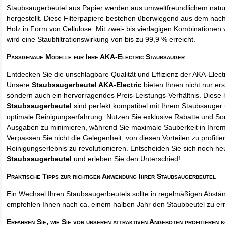
Staubsaugerbeutel aus Papier werden aus umweltfreundlichem natur
hergestellt. Diese Filterpapiere bestehen überwiegend aus dem na
Holz in Form von Cellulose. Mit zwei- bis vierlagigen Kombinationen 
wird eine Staubfiltrationswirkung von bis zu 99,9 % erreicht.
Passgenaue Modelle für Ihre AKA-Electric Staubsauger
Entdecken Sie die unschlagbare Qualität und Effizienz der AKA-Elect
Unsere
Staubsaugerbeutel AKA-Electric
bieten Ihnen nicht nur ers
sondern auch ein hervorragendes Preis-Leistungs-Verhältnis. Diese
Staubsaugerbeutel
sind perfekt kompatibel mit Ihrem Staubsauger 
optimale Reinigungserfahrung. Nutzen Sie exklusive Rabatte und So
Ausgaben zu minimieren, während Sie maximale Sauberkeit in Ihre
Verpassen Sie nicht die Gelegenheit, von diesen Vorteilen zu profitie
Reinigungserlebnis zu revolutionieren. Entscheiden Sie sich noch he
Staubsaugerbeutel
und erleben Sie den Unterschied!
Praktische Tipps zur richtigen Anwendung Ihrer Staubsaugerbeutel
Ein Wechsel Ihren Staubsaugerbeutels sollte in regelmäßigen Abstän
empfehlen Ihnen nach ca. einem halben Jahr den Staubbeutel zu er
Erfahren Sie, wie Sie von unseren attraktiven Angeboten profitieren 