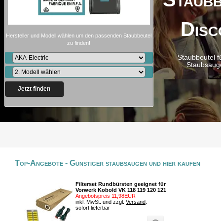
Disc
Hersteller und Modell wählen um den passenden Staubbeutel
zu finden!
Staubbeutel f
Staubsaug
Jetzt finden
Top-Angebote - Günstiger staubsaugen und hier kaufen
Filterset Rundbürsten geeignet für
Vorwerk Kobold VK 118 119 120 121
Angebotspreis 11,98EUR
inkl. MwSt. und zzgl.
Versand
.
sofort lieferbar