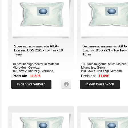
Staubbeutel passend für AKA-
Staubbeutel passend für AKA-
Electric BSS 21/1 - Top Ten - 10
Electric BSS 22/1 - Top Ten -
Tüten
Tüten
10 Staubsaugerbeutel im Material
10 Staubsaugerbeutel im Material
Microvlies, Gewic...
Microvlies, Gewic...
inkl. MwSt. und zzgl.
Versand
.
inkl. MwSt. und zzgl.
Versand
.
Preis ab:
11,69€
Preis ab:
11,69€
In den Warenkorb
In den Warenkorb