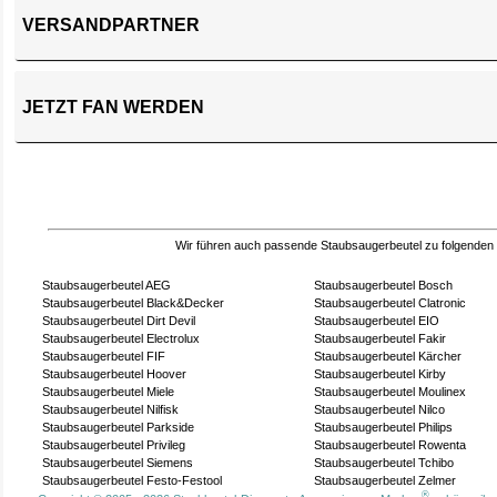
VERSANDPARTNER
JETZT FAN WERDEN
Wir führen auch passende Staubsaugerbeutel zu folgenden
Staubsaugerbeutel AEG
Staubsaugerbeutel Bosch
Staubsaugerbeutel Black&Decker
Staubsaugerbeutel Clatronic
Staubsaugerbeutel Dirt Devil
Staubsaugerbeutel EIO
Staubsaugerbeutel Electrolux
Staubsaugerbeutel Fakir
Staubsaugerbeutel FIF
Staubsaugerbeutel Kärcher
Staubsaugerbeutel Hoover
Staubsaugerbeutel Kirby
Staubsaugerbeutel Miele
Staubsaugerbeutel Moulinex
Staubsaugerbeutel Nilfisk
Staubsaugerbeutel Nilco
Staubsaugerbeutel Parkside
Staubsaugerbeutel Philips
Staubsaugerbeutel Privileg
Staubsaugerbeutel Rowenta
Staubsaugerbeutel Siemens
Staubsaugerbeutel Tchibo
Staubsaugerbeutel Festo-Festool
Staubsaugerbeutel Zelmer
®