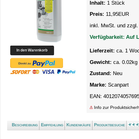
Inhalt:
1 Stück
Preis:
11,95
EUR
inkl. MwSt. und zzgl
Verfügbarkeit:
Auf L
Lieferzeit:
ca. 1 Wo
Gewicht:
ca. 0.02kg 
Zustand:
Neu
Marke:
Scanpart
EAN: 401207405769
Info zur Produktsicherh
Beschreibung
Empfehlung
Kundenkäufe
Produktbesuche