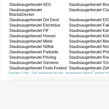
Staubsaugerbeutel AEG
Staubsaugerbeutel Bo
Staubsaugerbeutel
Staubsaugerbeutel Cla
Black&Decker
Staubsaugerbeutel Dirt Devil
Staubsaugerbeutel EI
Staubsaugerbeutel Electrolux
Staubsaugerbeutel Fak
Staubsaugerbeutel FIF
Staubsaugerbeutel Kär
Staubsaugerbeutel Hoover
Staubsaugerbeutel Kir
Staubsaugerbeutel Miele
Staubsaugerbeutel Mou
Staubsaugerbeutel Nilfisk
Staubsaugerbeutel Nil
Staubsaugerbeutel Parkside
Staubsaugerbeutel Phi
Staubsaugerbeutel Privileg
Staubsaugerbeutel Ro
Staubsaugerbeutel Siemens
Staubsaugerbeutel Tch
Staubsaugerbeutel Festo-Festool
Staubsaugerbeutel Ze
®
Copyright © 2005 - 2026 Staubbeutel-Discount - Ausgewiesene Marken
gehören ihre