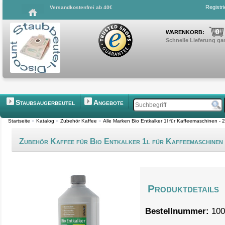
Registr
Versandkostenfrei ab 40€
0
WARENKORB:
Schnelle Lieferung gar
Staubsaugerbeutel
Angebote
Startseite
»
Katalog
»
Zubehör Kaffee
»
Alle Marken Bio Entkalker 1l für Kaffeemaschinen 
Zubehör Kaffee für Bio Entkalker 1l für Kaffeemaschine
Produktdetails
Bestellnummer:
100