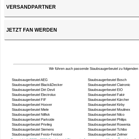
VERSANDPARTNER
JETZT FAN WERDEN
Wir führen auch passende Staubsaugerbeutel zu folgenden
Staubsaugerbeutel AEG
Staubsaugerbeutel Bosch
Staubsaugerbeutel Black&Decker
Staubsaugerbeutel Clatronic
Staubsaugerbeutel Dirt Devil
Staubsaugerbeutel EIO
Staubsaugerbeutel Electrolux
Staubsaugerbeutel Fakir
Staubsaugerbeutel FIF
Staubsaugerbeutel Kärcher
Staubsaugerbeutel Hoover
Staubsaugerbeutel Kirby
Staubsaugerbeutel Miele
Staubsaugerbeutel Moulinex
Staubsaugerbeutel Nilfisk
Staubsaugerbeutel Nilco
Staubsaugerbeutel Parkside
Staubsaugerbeutel Philips
Staubsaugerbeutel Privileg
Staubsaugerbeutel Rowenta
Staubsaugerbeutel Siemens
Staubsaugerbeutel Tchibo
Staubsaugerbeutel Festo-Festool
Staubsaugerbeutel Zelmer
®