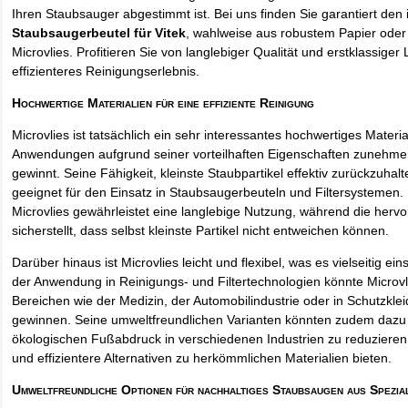
Ihren Staubsauger abgestimmt ist. Bei uns finden Sie garantiert den 
Staubsaugerbeutel für Vitek
, wahlweise aus robustem Papier ode
Microvlies. Profitieren Sie von langlebiger Qualität und erstklassiger 
effizienteres Reinigungserlebnis.
Hochwertige Materialien für eine effiziente Reinigung
Microvlies ist tatsächlich ein sehr interessantes hochwertiges Materi
Anwendungen aufgrund seiner vorteilhaften Eigenschaften zunehm
gewinnt. Seine Fähigkeit, kleinste Staubpartikel effektiv zurückzuha
geeignet für den Einsatz in Staubsaugerbeuteln und Filtersystemen. 
Microvlies gewährleistet eine langlebige Nutzung, während die hervo
sicherstellt, dass selbst kleinste Partikel nicht entweichen können.
Darüber hinaus ist Microvlies leicht und flexibel, was es vielseitig e
der Anwendung in Reinigungs- und Filtertechnologien könnte Microvl
Bereichen wie der Medizin, der Automobilindustrie oder in Schutzkl
gewinnen. Seine umweltfreundlichen Varianten könnten zudem dazu 
ökologischen Fußabdruck in verschiedenen Industrien zu reduzieren,
und effizientere Alternativen zu herkömmlichen Materialien bieten.
Umweltfreundliche Optionen für nachhaltiges Staubsaugen aus Spezia