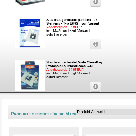
Staubsaugerbeutel passend für
Siemens - Typ E/F/G | von Variant
Angebotspreis 9,98EUR
inkl. MwSt. und zzgl.
Versand
.
sofort lieferbar
Staubsaugerbeutel Miele CleanBag
Professional Microfleece G/N
Angebotspreis 14,95EUR
inkl. MwSt. und zzgl.
Versand
.
sofort lieferbar
®
Produkte geeignet für die Marke Vitek