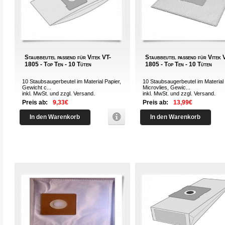
Staubbeutel passend für Vitek VT-
Staubbeutel passend für Vitek 
1805 - Top Ten - 10 Tüten
1805 - Top Ten - 10 Tüten
10 Staubsaugerbeutel im Material Papier,
10 Staubsaugerbeutel im Material
Gewicht c...
Microvlies, Gewic...
inkl. MwSt. und zzgl.
Versand
.
inkl. MwSt. und zzgl.
Versand
.
Preis ab:
9,33€
Preis ab:
13,99€
In den Warenkorb
In den Warenkorb