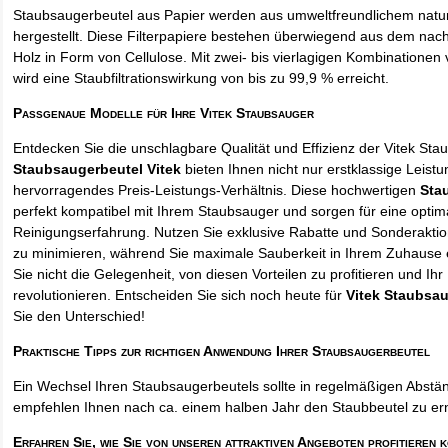
Staubsaugerbeutel aus Papier werden aus umweltfreundlichem natur
hergestellt. Diese Filterpapiere bestehen überwiegend aus dem na
Holz in Form von Cellulose. Mit zwei- bis vierlagigen Kombinationen 
wird eine Staubfiltrationswirkung von bis zu 99,9 % erreicht.
Passgenaue Modelle für Ihre Vitek Staubsauger
Entdecken Sie die unschlagbare Qualität und Effizienz der Vitek St
Staubsaugerbeutel Vitek
bieten Ihnen nicht nur erstklassige Leist
hervorragendes Preis-Leistungs-Verhältnis. Diese hochwertigen
Sta
perfekt kompatibel mit Ihrem Staubsauger und sorgen für eine optim
Reinigungserfahrung. Nutzen Sie exklusive Rabatte und Sonderakti
zu minimieren, während Sie maximale Sauberkeit in Ihrem Zuhause 
Sie nicht die Gelegenheit, von diesen Vorteilen zu profitieren und Ih
revolutionieren. Entscheiden Sie sich noch heute für
Vitek Staubsa
Sie den Unterschied!
Praktische Tipps zur richtigen Anwendung Ihrer Staubsaugerbeutel
Ein Wechsel Ihren Staubsaugerbeutels sollte in regelmäßigen Abstän
empfehlen Ihnen nach ca. einem halben Jahr den Staubbeutel zu er
Erfahren Sie, wie Sie von unseren attraktiven Angeboten profitieren 