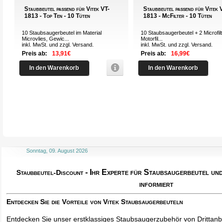
Staubbeutel passend für Vitek VT-
Staubbeutel passend für Vitek 
1813 - Top Ten - 10 Tüten
1813 - McFilter - 10 Tüten
10 Staubsaugerbeutel im Material
10 Staubsaugerbeutel + 2 Microfilt
Microvlies, Gewic...
Motorfil...
inkl. MwSt. und zzgl.
Versand
.
inkl. MwSt. und zzgl.
Versand
.
Preis ab:
13,91€
Preis ab:
16,99€
In den Warenkorb
In den Warenkorb
Sonntag, 09. August 2026
- Ihr Experte für Staubsaugerbeutel u
Staubbeutel-Discount
informiert
Entdecken Sie die Vorteile von Vitek Staubsaugerbeuteln
Entdecken Sie unser erstklassiges Staubsaugerzubehör von Drittanbi