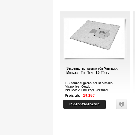
Staubbeutel passend für Vetrella
Midimax - Top Ten - 10 Tüten
10 Staubsaugerbeutel im Material
Microvlies, Gewic...
inkl. MwSt. und zzgl.
Versand
.
Preis ab:
19,25€
In den Warenkorb