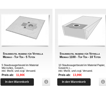
Staubbeutel passend für Vetrella
Staubbeutel passend für Vetrella
Midimax - Top Ten - 5 Tüten
Midimax 1100 - Top Ten - 10 Tüten
5 Staubsaugerbeutel im Material
10 Staubsaugerbeutel im Material Papier,
Microvlies, Gewich...
Gewicht c...
inkl. MwSt. und zzgl.
Versand
.
inkl. MwSt. und zzgl.
Versand
.
Preis ab:
11,90€
Preis ab:
13,99€
In den Warenkorb
In den Warenkorb