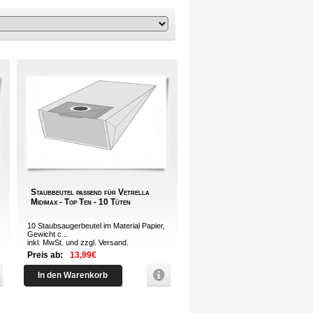
Staubbeutel passend für Vetrella
Midimax - Top Ten - 10 Tüten
10 Staubsaugerbeutel im Material Papier,
Gewicht c...
inkl. MwSt. und zzgl.
Versand
.
Preis ab:
13,99€
In den Warenkorb