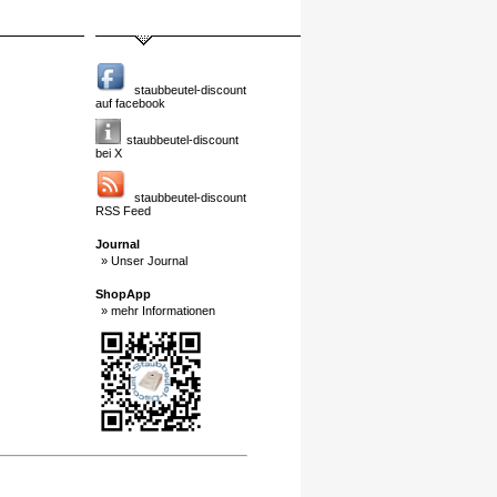
staubbeutel-discount
auf facebook
staubbeutel-discount
bei X
staubbeutel-discount
RSS Feed
Journal
» Unser Journal
ShopApp
» mehr Informationen