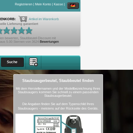
Registrieren
|
Mein Konto
|
Kasse
|
0
ENKORB:
Artikel im Warenkorb
elle Lieferung garantiert
en bewerten,
Staubbeutel-Discount
mit
aus
5.00
Sternen von
3624
Bewertungen
Staubsaugerbeutel, Staubbeutel finden
Mit dem Herstellernamen und der Modellbezeichnung Ihres
Staubsaugers kommen Sie schnell zu einem passenden
Staubsaugerbeutel.
Die Angaben finden Sie auf dem Typenschild Ihres
Staubsaugers - meistens auf der Rückseite des Geräts.