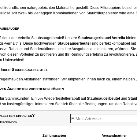
tfreundlichem naturgebleichten Material hergestellt. Diese Filterpapiere beste
ose. Mit zwei- bis vierlagigen Kombinationen von Staubfilterpapieren wird eine S
taubsauger
fizienz der Vetrella Staubsaugerbeutel! Unsere
Staubsaugerbeutel Vetrella
bieten 
gs-Verhältnis. Diese hochwertigen
Staubsaugerbeutel
sind perfekt kompatibel mit
usive Rabatte und Sonderaktionen, um Ihre Ausgaben zu minimieren, während Sie
von diesen Vorteilen zu profitieren und Ihr Reinigungserlebnis zu revolutionieren.
n Unterschied!
 Ihrer Staubsaugerbeutel
 regelmäßigen Abständen stattfinden. Wir empfehlen Ihnen nach ca. einem halben 
iven Angeboten profitieren können
t für Stammkunden! Ein 5% Wiederbestellerrabatt auf
Staubsaugerbeutel
und
Stau
o kostengünstiger. Informieren Sie sich über alle Bedingungen, um den Rabatt v
sletter erhalten?
Information
Zahlungsarten
Versandpartner