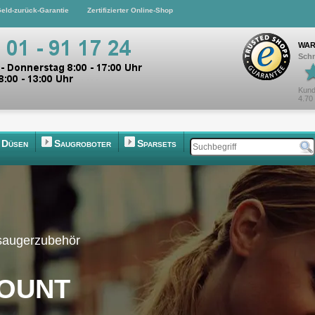
eld-zurück-Garantie
Zertifizierter Online-Shop
WAR
Schn
Kund
4.70
Düsen
Saugroboter
Sparsets
bsaugerzubehör
ount