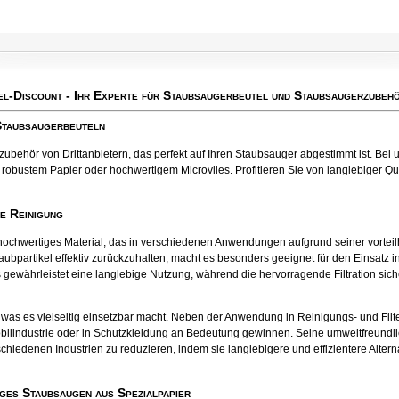
el-Discount
- Ihr Experte für Staubsaugerbeutel und Staubsaugerzubehö
 Staubsaugerbeuteln
behör von Drittanbietern, das perfekt auf Ihren Staubsauger abgestimmt ist. Bei u
robustem Papier oder hochwertigem Microvlies. Profitieren Sie von langlebiger Qual
te Reinigung
tes hochwertiges Material, das in verschiedenen Anwendungen aufgrund seiner vort
aubpartikel effektiv zurückzuhalten, macht es besonders geeignet für den Einsatz
 gewährleistet eine langlebige Nutzung, während die hervorragende Filtration sichers
el, was es vielseitig einsetzbar macht. Neben der Anwendung in Reinigungs- und Fil
bilindustrie oder in Schutzkleidung an Bedeutung gewinnen. Seine umweltfreund
chiedenen Industrien zu reduzieren, indem sie langlebigere und effizientere Alter
ges Staubsaugen aus Spezialpapier