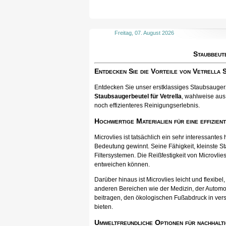
Freitag, 07. August 2026
Staubbeut
Entdecken Sie die Vorteile von Vetrella
Entdecken Sie unser erstklassiges Staubsaugerzu
Staubsaugerbeutel für Vetrella
, wahlweise aus 
noch effizienteres Reinigungserlebnis.
Hochwertige Materialien für eine effizien
Microvlies ist tatsächlich ein sehr interessan
Bedeutung gewinnt. Seine Fähigkeit, kleinste St
Filtersystemen. Die Reißfestigkeit von Microvlies
entweichen können.
Darüber hinaus ist Microvlies leicht und flexib
anderen Bereichen wie der Medizin, der Automo
beitragen, den ökologischen Fußabdruck in vers
bieten.
Umweltfreundliche Optionen für nachhalti