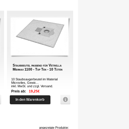
Staubbeutel passend für Vetrella
Midimax 1100 - Top Ten - 10 Tüten
10 Staubsaugerbeutel im Material
Microvlies, Gewic...
inkl. MwSt. und zzgl.
Versand
.
Preis ab:
19,25€
In den Warenkorb
angezeigte Produkte: