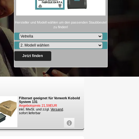
Hersteller und Modell wählen um den passenden Staubbeutel
zu finden!
Jetzt finden
Filterset geeignet für Vorwerk Kobold
System 131
Angebotspreis 21,59EUR
inkl. MwSt. und zzgl.
Versand
.
sofort lieferbar