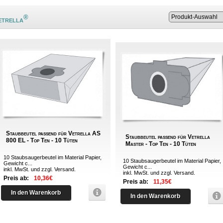
®
etrella
Staubbeutel passend für Vetrella AS
Staubbeutel passend für Vetrella
800 EL - Top Ten - 10 Tüten
Master - Top Ten - 10 Tüten
10 Staubsaugerbeutel im Material Papier,
10 Staubsaugerbeutel im Material Papier,
Gewicht c...
Gewicht c...
inkl. MwSt. und zzgl.
Versand
.
inkl. MwSt. und zzgl.
Versand
.
Preis ab:
10,36€
Preis ab:
11,35€
In den Warenkorb
In den Warenkorb