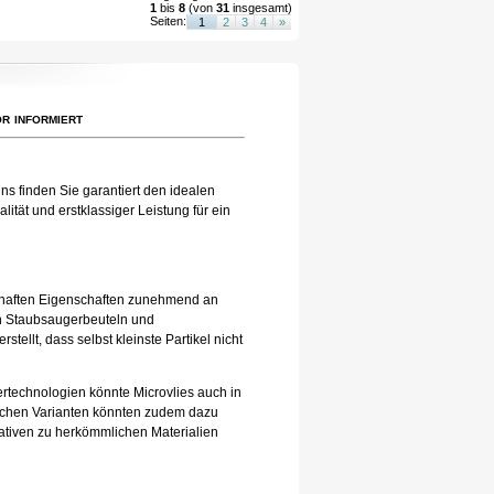
1
bis
8
(von
31
insgesamt)
Seiten:
1
2
3
4
»
r informiert
ns finden Sie garantiert den idealen
ität und erstklassiger Leistung für ein
eilhaften Eigenschaften zunehmend an
 in Staubsaugerbeuteln und
tellt, dass selbst kleinste Partikel nicht
tertechnologien könnte Microvlies auch in
lichen Varianten könnten zudem dazu
nativen zu herkömmlichen Materialien