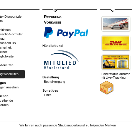
Rechnung
tel-Discount.de
um
Vorkasse
ditionen
srecht-/Formular
utz
ausschluss
Händlerbund
cherheit
eiheit
glichkeiten
iderrufen
ag widerrufen
Paketstatus abrufen
Bestellung
mit Live-Tracking
Bestellvorgang
ngen
gen ansehen
Sonstiges
Links
dienen
reibende
werden
Wir führen auch passende Staubsaugerbeutel zu folgenden Marken