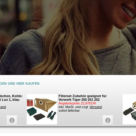
en und hier kaufen
äbchen, Kohle-
Filterset Zubehör geeignet für
t Lux 1, blau
Vorwerk Tiger 250 251 252
Angebotspreis 22,87EUR
sand
.
inkl. MwSt. und zzgl.
Versand
.
sofort lieferbar