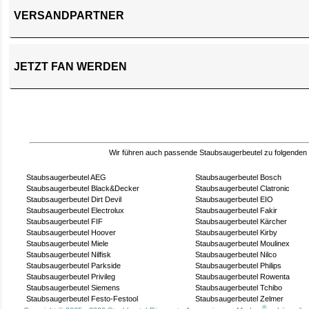
VERSANDPARTNER
JETZT FAN WERDEN
Wir führen auch passende Staubsaugerbeutel zu folgenden
Staubsaugerbeutel AEG
Staubsaugerbeutel Bosch
Staubsaugerbeutel Black&Decker
Staubsaugerbeutel Clatronic
Staubsaugerbeutel Dirt Devil
Staubsaugerbeutel EIO
Staubsaugerbeutel Electrolux
Staubsaugerbeutel Fakir
Staubsaugerbeutel FIF
Staubsaugerbeutel Kärcher
Staubsaugerbeutel Hoover
Staubsaugerbeutel Kirby
Staubsaugerbeutel Miele
Staubsaugerbeutel Moulinex
Staubsaugerbeutel Nilfisk
Staubsaugerbeutel Nilco
Staubsaugerbeutel Parkside
Staubsaugerbeutel Philips
Staubsaugerbeutel Privileg
Staubsaugerbeutel Rowenta
Staubsaugerbeutel Siemens
Staubsaugerbeutel Tchibo
Staubsaugerbeutel Festo-Festool
Staubsaugerbeutel Zelmer
®