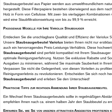
Staubsaugerbeutel aus Papier werden aus umweltfreundlichem natur
hergestellt. Diese Filterpapiere bestehen überwiegend aus dem na
Holz in Form von Cellulose. Mit zwei- bis vierlagigen Kombinationen 
wird eine Staubfiltrationswirkung von bis zu 99,9 % erreicht.
Passgenaue Modelle für Ihre Variolux Staubsauger
Entdecken Sie die unschlagbare Qualität und Effizienz der Variolux 
Unsere
Staubsaugerbeutel Variolux
bieten Ihnen nicht nur erstkla
auch ein hervorragendes Preis-Leistungs-Verhältnis. Diese hochwert
Staubsaugerbeutel
sind perfekt kompatibel mit Ihrem Staubsauger 
optimale Reinigungserfahrung. Nutzen Sie exklusive Rabatte und So
Ausgaben zu minimieren, während Sie maximale Sauberkeit in Ihre
Verpassen Sie nicht die Gelegenheit, von diesen Vorteilen zu profitie
Reinigungserlebnis zu revolutionieren. Entscheiden Sie sich noch he
Staubsaugerbeutel
und erleben Sie den Unterschied!
Praktische Tipps zur richtigen Anwendung Ihrer Staubsaugerbeutel
Ein Wechsel Ihren Staubsaugerbeutels sollte in regelmäßigen Abstän
empfehlen Ihnen nach ca. einem halben Jahr den Staubbeutel zu er
Erfahren Sie, wie Sie von unseren attraktiven Angeboten profitieren 