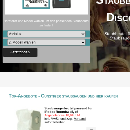
Disc
Hersteller und Modell wählen um den passenden Staubbeutel
zu finden!
Staubbeutel f
Staubsaug
Jetzt finden
Top-Angebote - Günstiger staubsaugen und hier kaufen
Staubsaugerbeutel passend für
iRobot Roomba e5, e6
Angebotspreis 18,94EUR
inkl. MwSt. und zzgl.
Versand
.
sofort lieferbar