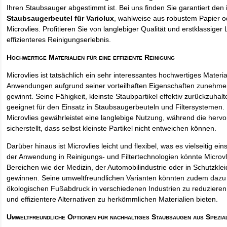
Ihren Staubsauger abgestimmt ist. Bei uns finden Sie garantiert den 
Staubsaugerbeutel für Variolux
, wahlweise aus robustem Papier 
Microvlies. Profitieren Sie von langlebiger Qualität und erstklassiger 
effizienteres Reinigungserlebnis.
Hochwertige Materialien für eine effiziente Reinigung
Microvlies ist tatsächlich ein sehr interessantes hochwertiges Materi
Anwendungen aufgrund seiner vorteilhaften Eigenschaften zunehm
gewinnt. Seine Fähigkeit, kleinste Staubpartikel effektiv zurückzuha
geeignet für den Einsatz in Staubsaugerbeuteln und Filtersystemen. 
Microvlies gewährleistet eine langlebige Nutzung, während die hervo
sicherstellt, dass selbst kleinste Partikel nicht entweichen können.
Darüber hinaus ist Microvlies leicht und flexibel, was es vielseitig e
der Anwendung in Reinigungs- und Filtertechnologien könnte Microvl
Bereichen wie der Medizin, der Automobilindustrie oder in Schutzkl
gewinnen. Seine umweltfreundlichen Varianten könnten zudem dazu 
ökologischen Fußabdruck in verschiedenen Industrien zu reduzieren,
und effizientere Alternativen zu herkömmlichen Materialien bieten.
Umweltfreundliche Optionen für nachhaltiges Staubsaugen aus Spezia