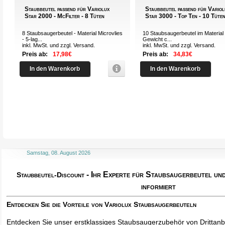
Staubbeutel passend für Variolux
Staubbeutel passend für Variol
Star 2000 - McFilter - 8 Tüten
Star 3000 - Top Ten - 10 Tüte
8 Staubsaugerbeutel - Material Microvlies
10 Staubsaugerbeutel im Material 
- 5-lag...
Gewicht c...
inkl. MwSt. und zzgl.
Versand
.
inkl. MwSt. und zzgl.
Versand
.
Preis ab:
17,98€
Preis ab:
34,83€
In den Warenkorb
In den Warenkorb
Samstag, 08. August 2026
- Ihr Experte für Staubsaugerbeutel u
Staubbeutel-Discount
informiert
Entdecken Sie die Vorteile von Variolux Staubsaugerbeuteln
Entdecken Sie unser erstklassiges Staubsaugerzubehör von Drittanbi