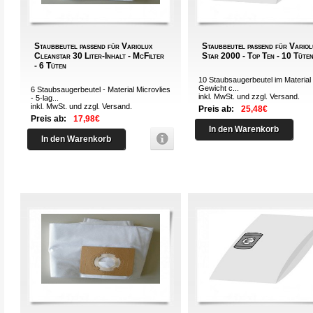
Staubbeutel passend für Variolux
Staubbeutel passend für Variol
Cleanstar 30 Liter-Inhalt - McFilter
Star 2000 - Top Ten - 10 Tüte
- 6 Tüten
10 Staubsaugerbeutel im Material 
Gewicht c...
6 Staubsaugerbeutel - Material Microvlies
inkl. MwSt. und zzgl.
Versand
.
- 5-lag...
inkl. MwSt. und zzgl.
Versand
.
Preis ab:
25,48€
Preis ab:
17,98€
In den Warenkorb
In den Warenkorb