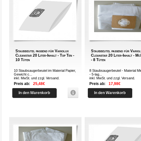
Staubbeutel passend für Variolux
Staubbeutel passend für Variol
Cleanstar 20 Liter-Inhalt - Top Ten -
Cleanstar 20 Liter-Inhalt - Mc
10 Tüten
- 8 Tüten
10 Staubsaugerbeutel im Material Papier,
8 Staubsaugerbeutel - Material Mi
Gewicht c...
- 5-lag...
inkl. MwSt. und zzgl.
Versand
.
inkl. MwSt. und zzgl.
Versand
.
Preis ab:
25,48€
Preis ab:
17,98€
In den Warenkorb
In den Warenkorb