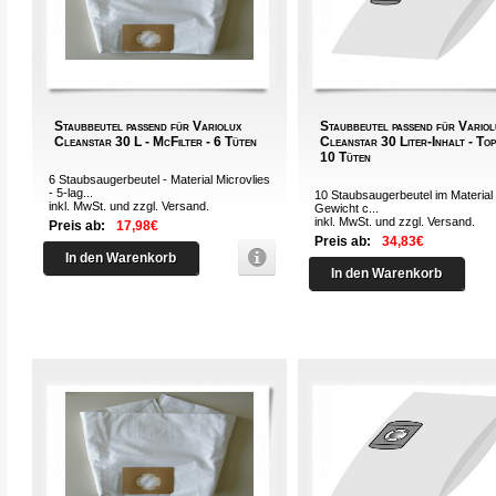
Staubbeutel passend für Variolux
Staubbeutel passend für Variol
Cleanstar 30 L - McFilter - 6 Tüten
Cleanstar 30 Liter-Inhalt - Top
10 Tüten
6 Staubsaugerbeutel - Material Microvlies
- 5-lag...
10 Staubsaugerbeutel im Material 
inkl. MwSt. und zzgl.
Versand
.
Gewicht c...
inkl. MwSt. und zzgl.
Versand
.
Preis ab:
17,98€
Preis ab:
34,83€
In den Warenkorb
In den Warenkorb