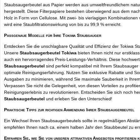
Staubsaugerbeutel aus Papier werden aus umweltfreundlichem natur
hergestellt. Diese Filterpapiere bestehen überwiegend aus dem na
Holz in Form von Cellulose. Mit zwei- bis vierlagigen Kombinationen 
wird eine Staubfiltrationswirkung von bis zu 99,9 % erreicht.
Passgenaue Modelle für Ihre Tokiwa Staubsauger
Entdecken Sie die unschlagbare Qualität und Effizienz der Tokiwa S
Unsere
Staubsaugerbeutel Tokiwa
bieten Ihnen nicht nur erstklas
auch ein hervorragendes Preis-Leistungs-Verhältnis. Diese hochwert
Staubsaugerbeutel
sind perfekt kompatibel mit Ihrem Staubsauger 
optimale Reinigungserfahrung. Nutzen Sie exklusive Rabatte und So
Ausgaben zu minimieren, während Sie maximale Sauberkeit in Ihre
Verpassen Sie nicht die Gelegenheit, von diesen Vorteilen zu profitie
Reinigungserlebnis zu revolutionieren. Entscheiden Sie sich noch he
Staubsaugerbeutel
und erleben Sie den Unterschied!
Praktische Tipps zur richtigen Anwendung Ihrer Staubsaugerbeutel
Ein Wechsel Ihren Staubsaugerbeutels sollte in regelmäßigen Abstän
empfehlen Ihnen nach ca. einem halben Jahr den Staubbeutel zu er
Erfahren Sie, wie Sie von unseren attraktiven Angeboten profitieren 