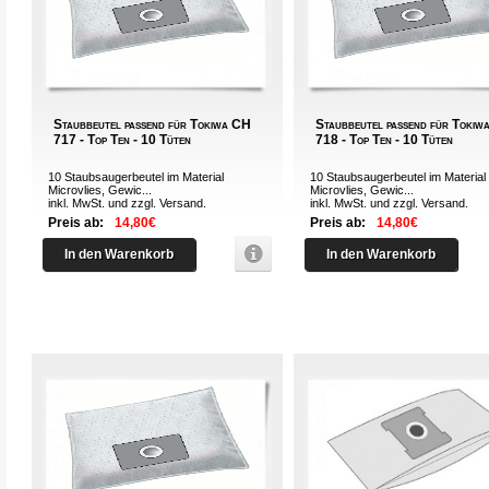
Staubbeutel passend für Tokiwa CH
Staubbeutel passend für Toki
717 - Top Ten - 10 Tüten
718 - Top Ten - 10 Tüten
10 Staubsaugerbeutel im Material
10 Staubsaugerbeutel im Material
Microvlies, Gewic...
Microvlies, Gewic...
inkl. MwSt. und zzgl.
Versand
.
inkl. MwSt. und zzgl.
Versand
.
Preis ab:
14,80€
Preis ab:
14,80€
In den Warenkorb
In den Warenkorb