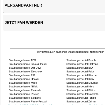
VERSANDPARTNER
JETZT FAN WERDEN
Wir führen auch passende Staubsaugerbeutel zu folgenden
Staubsaugerbeutel AEG
Staubsaugerbeutel Bosch
Staubsaugerbeutel Black&Decker
Staubsaugerbeutel Clatronic
Staubsaugerbeutel Dirt Devil
Staubsaugerbeutel EIO
Staubsaugerbeutel Electrolux
Staubsaugerbeutel Fakir
Staubsaugerbeutel FIF
Staubsaugerbeutel Kärcher
Staubsaugerbeutel Hoover
Staubsaugerbeutel Kirby
Staubsaugerbeutel Miele
Staubsaugerbeutel Moulinex
Staubsaugerbeutel Nilfisk
Staubsaugerbeutel Nilco
Staubsaugerbeutel Parkside
Staubsaugerbeutel Philips
Staubsaugerbeutel Privileg
Staubsaugerbeutel Rowenta
Staubsaugerbeutel Siemens
Staubsaugerbeutel Tchibo
Staubsaugerbeutel Festo-Festool
Staubsaugerbeutel Zelmer
®