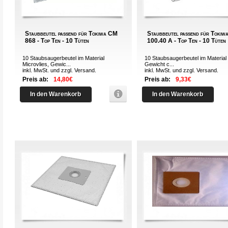
Staubbeutel passend für Tokiwa CM
Staubbeutel passend für Toki
868 - Top Ten - 10 Tüten
100.40 A - Top Ten - 10 Tüten
10 Staubsaugerbeutel im Material
10 Staubsaugerbeutel im Material 
Microvlies, Gewic...
Gewicht c...
inkl. MwSt. und zzgl.
Versand
.
inkl. MwSt. und zzgl.
Versand
.
Preis ab:
14,80€
Preis ab:
9,33€
In den Warenkorb
In den Warenkorb