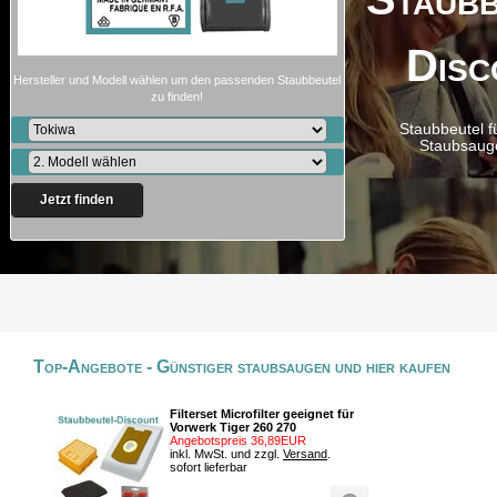
Disc
Hersteller und Modell wählen um den passenden Staubbeutel
zu finden!
Staubbeutel f
Staubsaug
Jetzt finden
Top-Angebote - Günstiger staubsaugen und hier kaufen
Filterset Microfilter geeignet für
Vorwerk Tiger 260 270
Angebotspreis 36,89EUR
inkl. MwSt. und zzgl.
Versand
.
sofort lieferbar