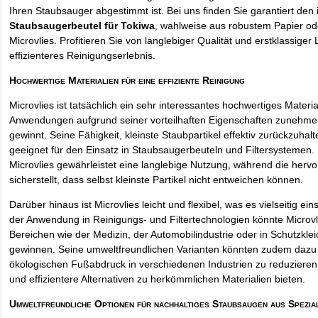
Ihren Staubsauger abgestimmt ist. Bei uns finden Sie garantiert den 
Staubsaugerbeutel für Tokiwa
, wahlweise aus robustem Papier o
Microvlies. Profitieren Sie von langlebiger Qualität und erstklassiger 
effizienteres Reinigungserlebnis.
Hochwertige Materialien für eine effiziente Reinigung
Microvlies ist tatsächlich ein sehr interessantes hochwertiges Materi
Anwendungen aufgrund seiner vorteilhaften Eigenschaften zunehm
gewinnt. Seine Fähigkeit, kleinste Staubpartikel effektiv zurückzuha
geeignet für den Einsatz in Staubsaugerbeuteln und Filtersystemen. 
Microvlies gewährleistet eine langlebige Nutzung, während die hervo
sicherstellt, dass selbst kleinste Partikel nicht entweichen können.
Darüber hinaus ist Microvlies leicht und flexibel, was es vielseitig e
der Anwendung in Reinigungs- und Filtertechnologien könnte Microvl
Bereichen wie der Medizin, der Automobilindustrie oder in Schutzkl
gewinnen. Seine umweltfreundlichen Varianten könnten zudem dazu 
ökologischen Fußabdruck in verschiedenen Industrien zu reduzieren,
und effizientere Alternativen zu herkömmlichen Materialien bieten.
Umweltfreundliche Optionen für nachhaltiges Staubsaugen aus Spezia