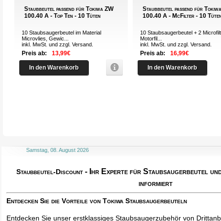
Staubbeutel passend für Tokiwa ZW
Staubbeutel passend für Toki
100.40 A - Top Ten - 10 Tüten
100.40 A - McFilter - 10 Tüte
10 Staubsaugerbeutel im Material
10 Staubsaugerbeutel + 2 Microfilt
Microvlies, Gewic...
Motorfil...
inkl. MwSt. und zzgl.
Versand
.
inkl. MwSt. und zzgl.
Versand
.
Preis ab:
13,99€
Preis ab:
16,99€
In den Warenkorb
In den Warenkorb
Samstag, 08. August 2026
- Ihr Experte für Staubsaugerbeutel u
Staubbeutel-Discount
informiert
Entdecken Sie die Vorteile von Tokiwa Staubsaugerbeuteln
Entdecken Sie unser erstklassiges Staubsaugerzubehör von Drittanbi