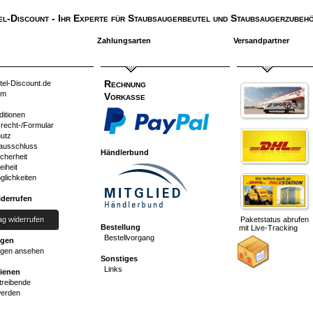
el-Discount
- Ihr Experte für Staubsaugerbeutel und Staubsaugerzubehö
Zahlungsarten
Versandpartner
Rechnung
tel-Discount.de
um
Vorkasse
ditionen
srecht-/Formular
utz
ausschluss
Händlerbund
cherheit
eiheit
glichkeiten
iderrufen
ag widerrufen
Paketstatus abrufen
Bestellung
mit Live-Tracking
Bestellvorgang
ngen
gen ansehen
Sonstiges
Links
dienen
reibende
werden