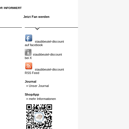
r informiert
Jetzt Fan werden
staubbeutel-discount
auf facebook
staubbeutel-discount
bei X
staubbeutel-discount
RSS Feed
Journal
» Unser Journal
ShopApp
» mehr Informationen