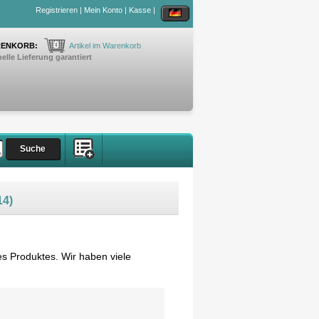
Registrieren
|
Mein Konto
|
Kasse
|
0
ENKORB:
Artikel im Warenkorb
elle Lieferung garantiert
14)
s Produktes. Wir haben viele