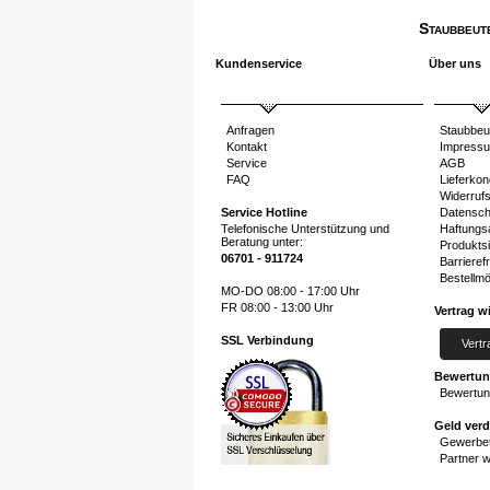
Staubbeut
Kundenservice
Über uns
Anfragen
Staubbeu
Kontakt
Impress
Service
AGB
FAQ
Lieferkon
Widerruf
Service Hotline
Datensch
Telefonische Unterstützung und
Haftungs
Beratung unter:
Produktsi
06701 - 911724
Barrierefr
Bestellmö
MO-DO 08:00 - 17:00 Uhr
FR 08:00 - 13:00 Uhr
Vertrag w
SSL Verbindung
Vertr
Bewertu
Bewertun
Geld ver
Gewerbet
Partner 