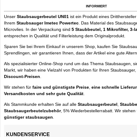
informiert
Unser
Staubsaugerbeutel UN01
ist ein Produkt eines Drittherstelle
Ihrem
Staubsauger Imetec Powertec
. Das Material des Staubsaug
Microvlies. In der Verpackung sind
5 Staubbeutel
, 1 Mikrofilter, 3-
entsprechen in Qualität und Filterleistung dem Originalprodukt.
Sparen Sie bei Ihrem Einkauf in unserem Shop, kaufen Sie Staubsa
Sprendlingen, wir garantieren Ihnen, dass der Artikel eine gute Alterna
Als spezialisierter Online-Shop rund um das Thema Staubsaugen, si
Markt, wir haben eine Vielzahl von Produkten für Ihren Staubsauger,
Discount-Preisen
.
Wir stehen für
faire und günstigste Preise
,
eine schnelle Lieferu
Versandkosten und sehr gute Qualität
.
Als Stammkunde erhalten Sie auf alle
Staubsaugerbeutel
,
Staubbe
Staubsaugerbeutelzubehör
, 5% Wiederbestellerrabatt. Wir stehen 
günstiger staubsaugen
.
KUNDENSERVICE