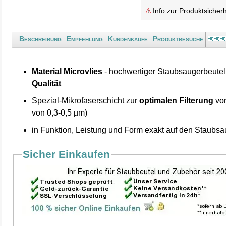
Info zur Produktsicherh
Beschreibung
Empfehlung
Kundenkäufe
Produktbesuche
Material Microvlies
- hochwertiger Staubsaugerbeutel
Qualität
Spezial-Mikrofaserschicht zur
optimalen Filterung
von
von 0,3-0,5 µm)
in Funktion, Leistung und Form exakt auf den Staubs
Sicher Einkaufen