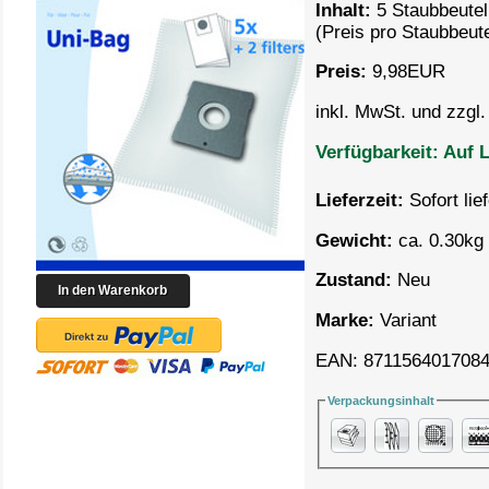
Inhalt:
5 Staubbeutel
(Preis pro
Staubbeute
Preis:
9,98
EUR
inkl. MwSt. und zzgl
Verfügbarkeit:
Auf L
Lieferzeit:
Sofort lie
Gewicht:
ca. 0.30kg 
Zustand:
Neu
Marke:
Variant
EAN: 871156401708
Verpackungsinhalt