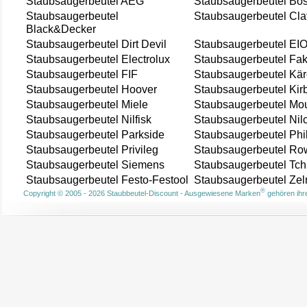
Staubsaugerbeutel AEG
Staubsaugerbeutel Bo
Staubsaugerbeutel
Staubsaugerbeutel Cla
Black&Decker
Staubsaugerbeutel Dirt Devil
Staubsaugerbeutel EI
Staubsaugerbeutel Electrolux
Staubsaugerbeutel Fak
Staubsaugerbeutel FIF
Staubsaugerbeutel Kär
Staubsaugerbeutel Hoover
Staubsaugerbeutel Kir
Staubsaugerbeutel Miele
Staubsaugerbeutel Mou
Staubsaugerbeutel Nilfisk
Staubsaugerbeutel Nil
Staubsaugerbeutel Parkside
Staubsaugerbeutel Phi
Staubsaugerbeutel Privileg
Staubsaugerbeutel Ro
Staubsaugerbeutel Siemens
Staubsaugerbeutel Tch
Staubsaugerbeutel Festo-Festool
Staubsaugerbeutel Ze
®
Copyright © 2005 - 2026 Staubbeutel-Discount - Ausgewiesene Marken
gehören ihre