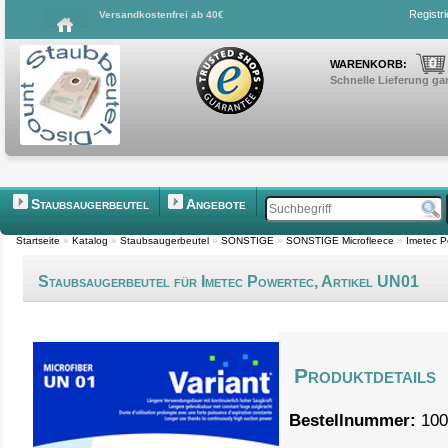
Registr
Versandkostenfrei ab 40€
0
WARENKORB:
Schnelle Lieferung gar
Staubsaugerbeutel
Angebote
Startseite
»
Katalog
»
Staubsaugerbeutel
»
SONSTIGE
»
SONSTIGE Microfleece
»
Imetec P
Staubsaugerbeutel für Imetec Powertec, Artikel UN01
Produktdetails
Bestellnummer:
100