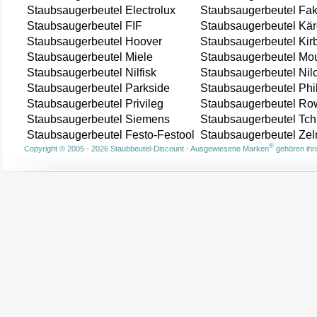
Staubsaugerbeutel Electrolux
Staubsaugerbeutel Fak
Staubsaugerbeutel FIF
Staubsaugerbeutel Kär
Staubsaugerbeutel Hoover
Staubsaugerbeutel Kir
Staubsaugerbeutel Miele
Staubsaugerbeutel Mou
Staubsaugerbeutel Nilfisk
Staubsaugerbeutel Nil
Staubsaugerbeutel Parkside
Staubsaugerbeutel Phi
Staubsaugerbeutel Privileg
Staubsaugerbeutel Ro
Staubsaugerbeutel Siemens
Staubsaugerbeutel Tch
Staubsaugerbeutel Festo-Festool
Staubsaugerbeutel Ze
®
Copyright © 2005 - 2026 Staubbeutel-Discount - Ausgewiesene Marken
gehören ihre