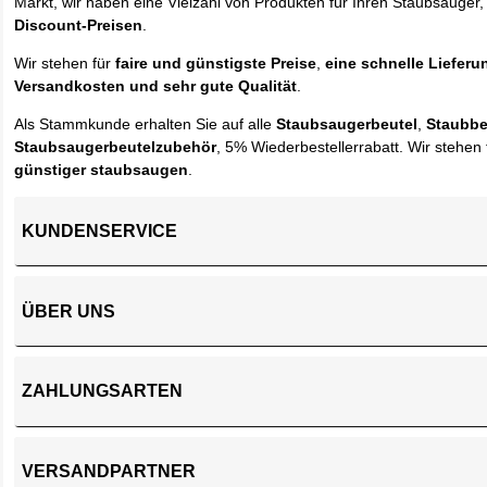
Markt, wir haben eine Vielzahl von Produkten für Ihren Staubsauger,
Discount-Preisen
.
Wir stehen für
faire und günstigste Preise
,
eine schnelle Lieferu
Versandkosten und sehr gute Qualität
.
Als Stammkunde erhalten Sie auf alle
Staubsaugerbeutel
,
Staubbe
Staubsaugerbeutelzubehör
, 5% Wiederbestellerrabatt. Wir stehen 
günstiger staubsaugen
.
KUNDENSERVICE
ÜBER UNS
ZAHLUNGSARTEN
VERSANDPARTNER