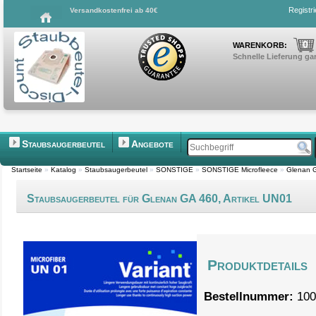
Registr
Versandkostenfrei ab 40€
0
WARENKORB:
Schnelle Lieferung gar
Staubsaugerbeutel
Angebote
Startseite
»
Katalog
»
Staubsaugerbeutel
»
SONSTIGE
»
SONSTIGE Microfleece
»
Glenan 
Staubsaugerbeutel für Glenan GA 460, Artikel UN01
Produktdetails
Bestellnummer:
100