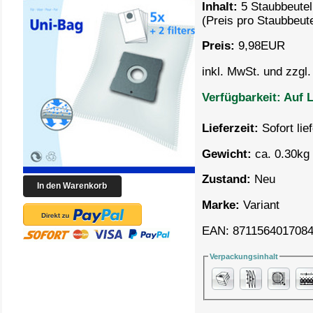
Inhalt:
5 Staubbeutel
(Preis pro
Staubbeute
Preis:
9,98
EUR
inkl. MwSt. und zzgl
Verfügbarkeit:
Auf L
Lieferzeit:
Sofort lie
Gewicht:
ca. 0.30kg 
Zustand:
Neu
Marke:
Variant
EAN: 871156401708
Verpackungsinhalt