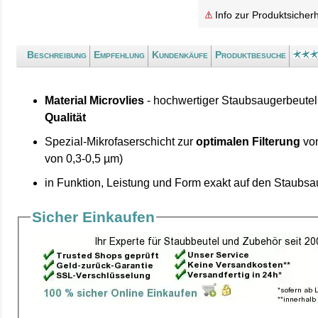
Info zur Produktsicherh
Beschreibung
Empfehlung
Kundenkäufe
Produktbesuche
Material Microvlies
- hochwertiger Staubsaugerbeutel
Qualität
Spezial-Mikrofaserschicht zur
optimalen Filterung
von
von 0,3-0,5 µm)
in Funktion, Leistung und Form exakt auf den Staubs
Sicher Einkaufen