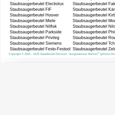
Staubsaugerbeutel Electrolux
Staubsaugerbeutel Fak
Staubsaugerbeutel FIF
Staubsaugerbeutel Kär
Staubsaugerbeutel Hoover
Staubsaugerbeutel Kir
Staubsaugerbeutel Miele
Staubsaugerbeutel Mou
Staubsaugerbeutel Nilfisk
Staubsaugerbeutel Nil
Staubsaugerbeutel Parkside
Staubsaugerbeutel Phi
Staubsaugerbeutel Privileg
Staubsaugerbeutel Ro
Staubsaugerbeutel Siemens
Staubsaugerbeutel Tch
Staubsaugerbeutel Festo-Festool
Staubsaugerbeutel Ze
®
Copyright © 2005 - 2026 Staubbeutel-Discount - Ausgewiesene Marken
gehören ihre