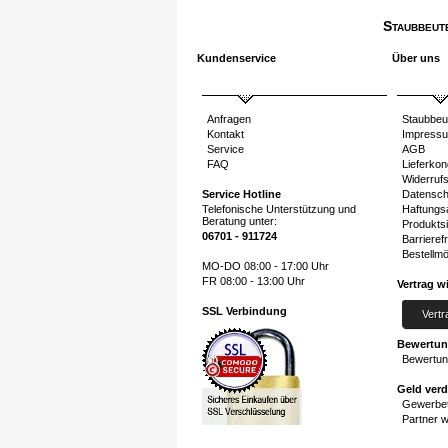
Staubbeut
Kundenservice
Über uns
Anfragen
Staubbeu
Kontakt
Impress
Service
AGB
FAQ
Lieferkon
Widerruf
Service Hotline
Datensch
Telefonische Unterstützung und
Haftungs
Beratung unter:
Produktsi
06701 - 911724
Barrierefr
Bestellmö
MO-DO 08:00 - 17:00 Uhr
FR 08:00 - 13:00 Uhr
Vertrag w
SSL Verbindung
Vertr
Bewertu
Bewertun
Geld ver
Gewerbet
Partner 