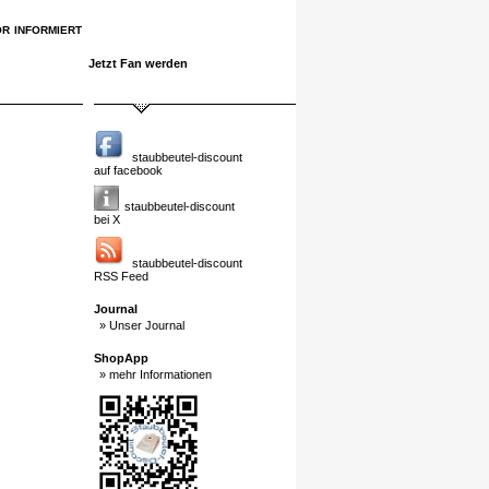
r informiert
Jetzt Fan werden
staubbeutel-discount
auf facebook
staubbeutel-discount
bei X
staubbeutel-discount
RSS Feed
Journal
» Unser Journal
ShopApp
» mehr Informationen