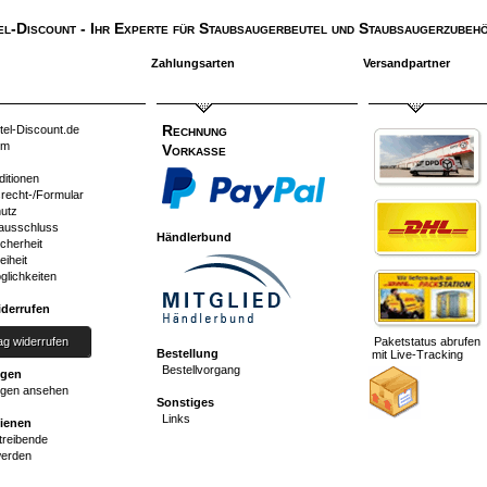
el-Discount
- Ihr Experte für Staubsaugerbeutel und Staubsaugerzubehö
Zahlungsarten
Versandpartner
Rechnung
tel-Discount.de
um
Vorkasse
ditionen
srecht-/Formular
utz
ausschluss
Händlerbund
cherheit
eiheit
glichkeiten
iderrufen
ag widerrufen
Paketstatus abrufen
Bestellung
mit Live-Tracking
Bestellvorgang
ngen
gen ansehen
Sonstiges
Links
dienen
reibende
werden