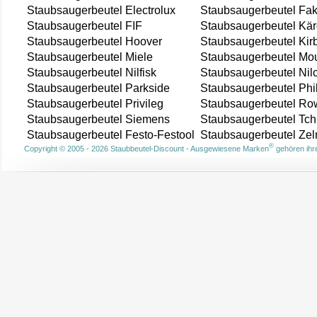
Staubsaugerbeutel Electrolux
Staubsaugerbeutel Fak
Staubsaugerbeutel FIF
Staubsaugerbeutel Kär
Staubsaugerbeutel Hoover
Staubsaugerbeutel Kir
Staubsaugerbeutel Miele
Staubsaugerbeutel Mou
Staubsaugerbeutel Nilfisk
Staubsaugerbeutel Nil
Staubsaugerbeutel Parkside
Staubsaugerbeutel Phi
Staubsaugerbeutel Privileg
Staubsaugerbeutel Ro
Staubsaugerbeutel Siemens
Staubsaugerbeutel Tch
Staubsaugerbeutel Festo-Festool
Staubsaugerbeutel Ze
®
Copyright © 2005 - 2026 Staubbeutel-Discount - Ausgewiesene Marken
gehören ihre