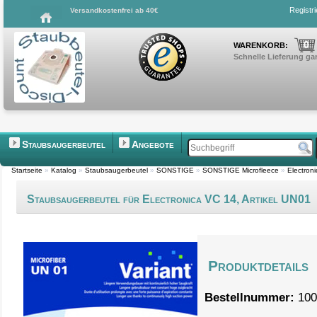
Registr
Versandkostenfrei ab 40€
0
WARENKORB:
Schnelle Lieferung gar
Staubsaugerbeutel
Angebote
Startseite
»
Katalog
»
Staubsaugerbeutel
»
SONSTIGE
»
SONSTIGE Microfleece
»
Electron
Staubsaugerbeutel für Electronica VC 14, Artikel UN01
Produktdetails
Bestellnummer:
100