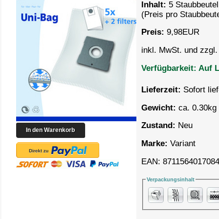
Inhalt:
5 Staubbeutel
(Preis pro
Staubbeute
Preis:
9,98
EUR
inkl. MwSt. und zzgl
Verfügbarkeit:
Auf L
Lieferzeit:
Sofort lie
Gewicht:
ca. 0.30kg 
Zustand:
Neu
Marke:
Variant
EAN: 871156401708
Verpackungsinhalt