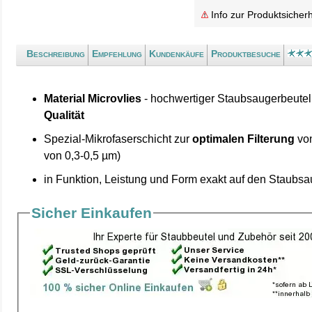
Info zur Produktsicherh
Beschreibung
Empfehlung
Kundenkäufe
Produktbesuche
Material Microvlies
- hochwertiger Staubsaugerbeutel
Qualität
Spezial-Mikrofaserschicht zur
optimalen Filterung
von
von 0,3-0,5 µm)
in Funktion, Leistung und Form exakt auf den Staubs
Sicher Einkaufen