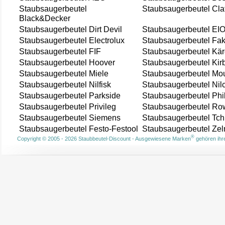
Staubsaugerbeutel
Staubsaugerbeutel Cla
Black&Decker
Staubsaugerbeutel Dirt Devil
Staubsaugerbeutel EI
Staubsaugerbeutel Electrolux
Staubsaugerbeutel Fak
Staubsaugerbeutel FIF
Staubsaugerbeutel Kär
Staubsaugerbeutel Hoover
Staubsaugerbeutel Kir
Staubsaugerbeutel Miele
Staubsaugerbeutel Mou
Staubsaugerbeutel Nilfisk
Staubsaugerbeutel Nil
Staubsaugerbeutel Parkside
Staubsaugerbeutel Phi
Staubsaugerbeutel Privileg
Staubsaugerbeutel Ro
Staubsaugerbeutel Siemens
Staubsaugerbeutel Tch
Staubsaugerbeutel Festo-Festool
Staubsaugerbeutel Ze
®
Copyright © 2005 - 2026 Staubbeutel-Discount - Ausgewiesene Marken
gehören ihre