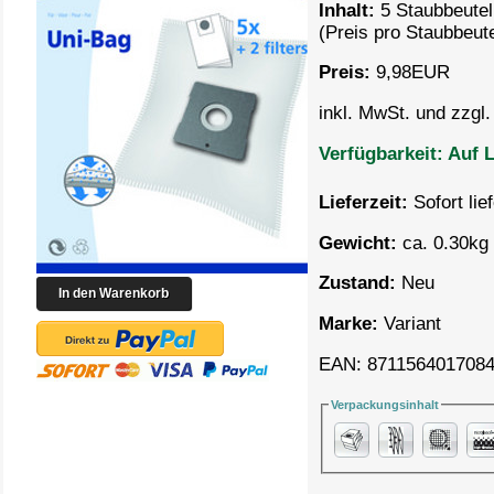
Inhalt:
5 Staubbeutel
(Preis pro
Staubbeute
Preis:
9,98
EUR
inkl. MwSt. und zzgl
Verfügbarkeit:
Auf L
Lieferzeit:
Sofort lie
Gewicht:
ca. 0.30kg 
Zustand:
Neu
Marke:
Variant
EAN: 871156401708
Verpackungsinhalt