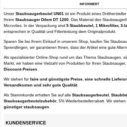
informiert
Unser
Staubsaugerbeutel UN01
ist ein Produkt eines Drittherstelle
Ihrem
Staubsauger Dilem DT 1200
. Das Material des Staubsaugerb
Microvlies. In der Verpackung sind
5 Staubbeutel
, 1 Mikrofilter, 3-
entsprechen in Qualität und Filterleistung dem Originalprodukt.
Sparen Sie bei Ihrem Einkauf in unserem Shop, kaufen Sie Staubsa
Sprendlingen, wir garantieren Ihnen, dass der Artikel eine gute Alterna
Als spezialisierter Online-Shop rund um das Thema Staubsaugen, si
Markt, wir haben eine Vielzahl von Produkten für Ihren Staubsauger,
Discount-Preisen
.
Wir stehen für
faire und günstigste Preise
,
eine schnelle Lieferu
Versandkosten und sehr gute Qualität
.
Als Stammkunde erhalten Sie auf alle
Staubsaugerbeutel
,
Staubbe
Staubsaugerbeutelzubehör
, 5% Wiederbestellerrabatt. Wir stehen 
günstiger staubsaugen
.
KUNDENSERVICE