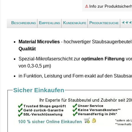
Info zur Produktsicherh
Beschreibung
Empfehlung
Kundenkäufe
Produktbesuche
Material Microvlies
- hochwertiger Staubsaugerbeutel
Qualität
Spezial-Mikrofaserschicht zur
optimalen Filterung
von
von 0,3-0,5 µm)
in Funktion, Leistung und Form exakt auf den Staubs
Sicher Einkaufen