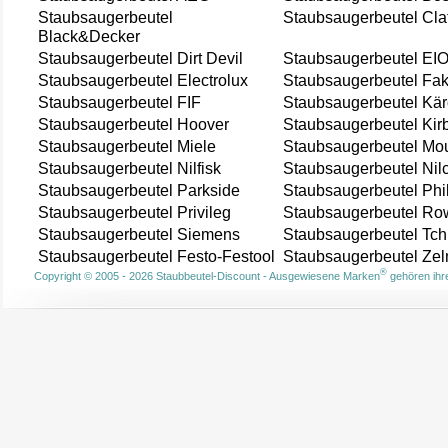
Staubsaugerbeutel
Staubsaugerbeutel Cla
Black&Decker
Staubsaugerbeutel Dirt Devil
Staubsaugerbeutel EI
Staubsaugerbeutel Electrolux
Staubsaugerbeutel Fak
Staubsaugerbeutel FIF
Staubsaugerbeutel Kär
Staubsaugerbeutel Hoover
Staubsaugerbeutel Kir
Staubsaugerbeutel Miele
Staubsaugerbeutel Mou
Staubsaugerbeutel Nilfisk
Staubsaugerbeutel Nil
Staubsaugerbeutel Parkside
Staubsaugerbeutel Phi
Staubsaugerbeutel Privileg
Staubsaugerbeutel Ro
Staubsaugerbeutel Siemens
Staubsaugerbeutel Tch
Staubsaugerbeutel Festo-Festool
Staubsaugerbeutel Ze
®
Copyright © 2005 - 2026 Staubbeutel-Discount - Ausgewiesene Marken
gehören ihre