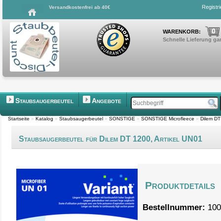
Registr
Versandkostenfrei ab 40€
0
WARENKORB:
Schnelle Lieferung gar
Staubsaugerbeutel
Angebote
Startseite
»
Katalog
»
Staubsaugerbeutel
»
SONSTIGE
»
SONSTIGE Microfleece
»
Dilem DT
Staubsaugerbeutel für Dilem DT 1200, Artikel UN01
Produktdetails
Bestellnummer:
100