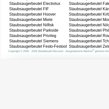
Staubsaugerbeutel Electrolux
Staubsaugerbeutel Fak
Staubsaugerbeutel FIF
Staubsaugerbeutel Kär
Staubsaugerbeutel Hoover
Staubsaugerbeutel Kir
Staubsaugerbeutel Miele
Staubsaugerbeutel Mou
Staubsaugerbeutel Nilfisk
Staubsaugerbeutel Nil
Staubsaugerbeutel Parkside
Staubsaugerbeutel Phi
Staubsaugerbeutel Privileg
Staubsaugerbeutel Ro
Staubsaugerbeutel Siemens
Staubsaugerbeutel Tch
Staubsaugerbeutel Festo-Festool
Staubsaugerbeutel Ze
®
Copyright © 2005 - 2026 Staubbeutel-Discount - Ausgewiesene Marken
gehören ihre