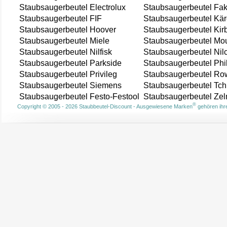
Staubsaugerbeutel Electrolux
Staubsaugerbeutel Fak
Staubsaugerbeutel FIF
Staubsaugerbeutel Kär
Staubsaugerbeutel Hoover
Staubsaugerbeutel Kir
Staubsaugerbeutel Miele
Staubsaugerbeutel Mou
Staubsaugerbeutel Nilfisk
Staubsaugerbeutel Nil
Staubsaugerbeutel Parkside
Staubsaugerbeutel Phi
Staubsaugerbeutel Privileg
Staubsaugerbeutel Ro
Staubsaugerbeutel Siemens
Staubsaugerbeutel Tch
Staubsaugerbeutel Festo-Festool
Staubsaugerbeutel Ze
®
Copyright © 2005 - 2026 Staubbeutel-Discount - Ausgewiesene Marken
gehören ihre