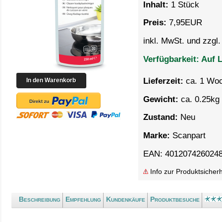
Inhalt:
1 Stück
Preis:
7,95
EUR
inkl. MwSt. und zzgl
Verfügbarkeit:
Auf L
Lieferzeit:
ca. 1 Wo
Gewicht:
ca. 0.25kg 
Zustand:
Neu
Marke:
Scanpart
EAN: 401207426024
Info zur Produktsicherh
Beschreibung
Empfehlung
Kundenkäufe
Produktbesuche