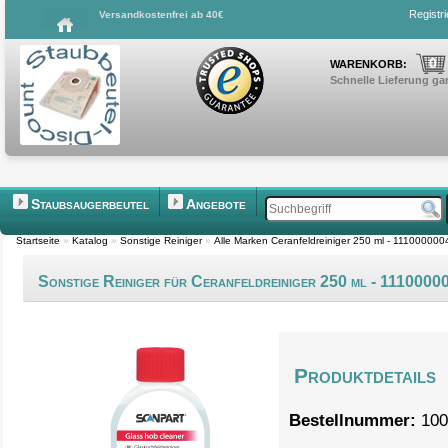
Registr
Versandkostenfrei ab 40€
0
WARENKORB:
Schnelle Lieferung gar
Staubsaugerbeutel
Angebote
Startseite
»
Katalog
»
Sonstige Reiniger
»
Alle Marken Ceranfeldreiniger 250 ml - 111000000
Sonstige Reiniger für Ceranfeldreiniger 250 ml - 1110000
Produktdetails
Bestellnummer:
100