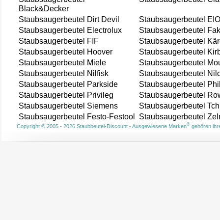
Black&Decker
Staubsaugerbeutel Dirt Devil
Staubsaugerbeutel EI
Staubsaugerbeutel Electrolux
Staubsaugerbeutel Fak
Staubsaugerbeutel FIF
Staubsaugerbeutel Kär
Staubsaugerbeutel Hoover
Staubsaugerbeutel Kir
Staubsaugerbeutel Miele
Staubsaugerbeutel Mou
Staubsaugerbeutel Nilfisk
Staubsaugerbeutel Nil
Staubsaugerbeutel Parkside
Staubsaugerbeutel Phi
Staubsaugerbeutel Privileg
Staubsaugerbeutel Ro
Staubsaugerbeutel Siemens
Staubsaugerbeutel Tch
Staubsaugerbeutel Festo-Festool
Staubsaugerbeutel Ze
®
Copyright © 2005 - 2026 Staubbeutel-Discount - Ausgewiesene Marken
gehören ihre