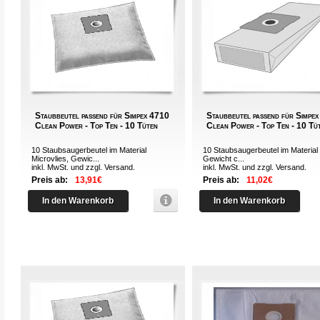
Staubbeutel passend für Simpex 4710
Staubbeutel passend für Simpe
Clean Power - Top Ten - 10 Tüten
Clean Power - Top Ten - 10 Tü
10 Staubsaugerbeutel im Material
10 Staubsaugerbeutel im Material 
Microvlies, Gewic...
Gewicht c...
inkl. MwSt. und zzgl.
Versand
.
inkl. MwSt. und zzgl.
Versand
.
Preis ab:
13,91€
Preis ab:
11,02€
In den Warenkorb
In den Warenkorb