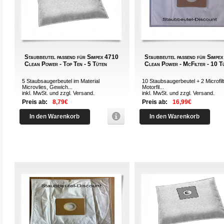
Staubbeutel passend für Simpex 4710
Staubbeutel passend für Simpe
Clean Power - Top Ten - 5 Tüten
Clean Power - McFilter - 10 T
5 Staubsaugerbeutel im Material
10 Staubsaugerbeutel + 2 Microfilt
Microvlies, Gewich...
Motorfil...
inkl. MwSt. und zzgl.
Versand
.
inkl. MwSt. und zzgl.
Versand
.
Preis ab:
8,79€
Preis ab:
16,99€
In den Warenkorb
In den Warenkorb