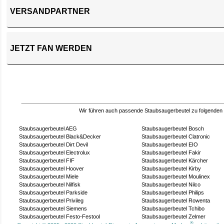
VERSANDPARTNER
JETZT FAN WERDEN
Wir führen auch passende Staubsaugerbeutel zu folgenden
Staubsaugerbeutel AEG
Staubsaugerbeutel Bosch
Staubsaugerbeutel Black&Decker
Staubsaugerbeutel Clatronic
Staubsaugerbeutel Dirt Devil
Staubsaugerbeutel EIO
Staubsaugerbeutel Electrolux
Staubsaugerbeutel Fakir
Staubsaugerbeutel FIF
Staubsaugerbeutel Kärcher
Staubsaugerbeutel Hoover
Staubsaugerbeutel Kirby
Staubsaugerbeutel Miele
Staubsaugerbeutel Moulinex
Staubsaugerbeutel Nilfisk
Staubsaugerbeutel Nilco
Staubsaugerbeutel Parkside
Staubsaugerbeutel Philips
Staubsaugerbeutel Privileg
Staubsaugerbeutel Rowenta
Staubsaugerbeutel Siemens
Staubsaugerbeutel Tchibo
Staubsaugerbeutel Festo-Festool
Staubsaugerbeutel Zelmer
®