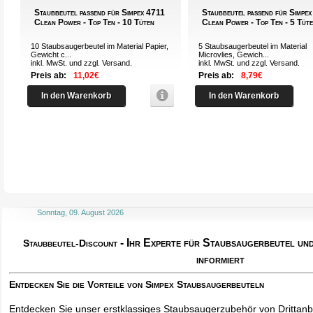
Staubbeutel passend für Simpex 4711
Staubbeutel passend für Simpe
Clean Power - Top Ten - 10 Tüten
Clean Power - Top Ten - 5 Tüt
10 Staubsaugerbeutel im Material Papier,
5 Staubsaugerbeutel im Material
Gewicht c...
Microvlies, Gewich...
inkl. MwSt. und zzgl.
Versand
.
inkl. MwSt. und zzgl.
Versand
.
Preis ab:
11,02€
Preis ab:
8,79€
In den Warenkorb
In den Warenkorb
Sonntag, 09. August 2026
- Ihr Experte für Staubsaugerbeutel u
Staubbeutel-Discount
informiert
Entdecken Sie die Vorteile von Simpex Staubsaugerbeuteln
Entdecken Sie unser erstklassiges Staubsaugerzubehör von Drittanbi