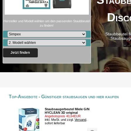
Disc
Hersteller und Modell wählen um den passenden Staubbeutel
zu finden!
Staubbeutel f
Staubsaug
Jetzt finden
Top-Angebote - Günstiger staubsaugen und hier kaufen
Staubsaugerbeutel Miele G/N
HYCLEAN 3D original
Angebotspreis 40,64EUR
inkl. MwSt. und zzgl.
Versand
.
sofort lieferbar