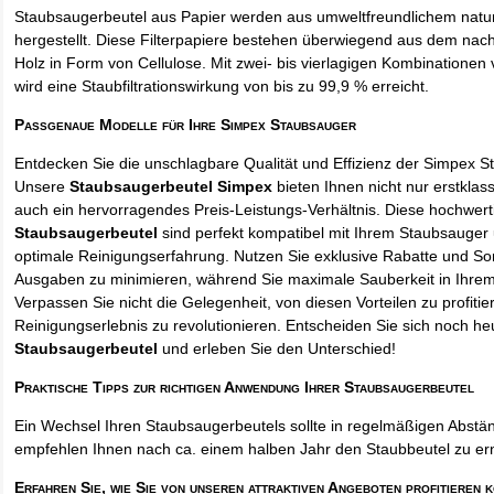
Staubsaugerbeutel aus Papier werden aus umweltfreundlichem natur
hergestellt. Diese Filterpapiere bestehen überwiegend aus dem na
Holz in Form von Cellulose. Mit zwei- bis vierlagigen Kombinationen 
wird eine Staubfiltrationswirkung von bis zu 99,9 % erreicht.
Passgenaue Modelle für Ihre Simpex Staubsauger
Entdecken Sie die unschlagbare Qualität und Effizienz der Simpex S
Unsere
Staubsaugerbeutel Simpex
bieten Ihnen nicht nur erstklas
auch ein hervorragendes Preis-Leistungs-Verhältnis. Diese hochwert
Staubsaugerbeutel
sind perfekt kompatibel mit Ihrem Staubsauger 
optimale Reinigungserfahrung. Nutzen Sie exklusive Rabatte und So
Ausgaben zu minimieren, während Sie maximale Sauberkeit in Ihre
Verpassen Sie nicht die Gelegenheit, von diesen Vorteilen zu profitie
Reinigungserlebnis zu revolutionieren. Entscheiden Sie sich noch he
Staubsaugerbeutel
und erleben Sie den Unterschied!
Praktische Tipps zur richtigen Anwendung Ihrer Staubsaugerbeutel
Ein Wechsel Ihren Staubsaugerbeutels sollte in regelmäßigen Abstän
empfehlen Ihnen nach ca. einem halben Jahr den Staubbeutel zu er
Erfahren Sie, wie Sie von unseren attraktiven Angeboten profitieren 