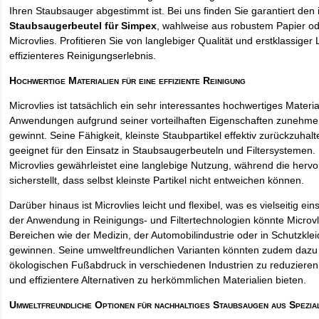
Ihren Staubsauger abgestimmt ist. Bei uns finden Sie garantiert den 
Staubsaugerbeutel für Simpex
, wahlweise aus robustem Papier o
Microvlies. Profitieren Sie von langlebiger Qualität und erstklassiger 
effizienteres Reinigungserlebnis.
Hochwertige Materialien für eine effiziente Reinigung
Microvlies ist tatsächlich ein sehr interessantes hochwertiges Materi
Anwendungen aufgrund seiner vorteilhaften Eigenschaften zunehm
gewinnt. Seine Fähigkeit, kleinste Staubpartikel effektiv zurückzuha
geeignet für den Einsatz in Staubsaugerbeuteln und Filtersystemen. 
Microvlies gewährleistet eine langlebige Nutzung, während die hervo
sicherstellt, dass selbst kleinste Partikel nicht entweichen können.
Darüber hinaus ist Microvlies leicht und flexibel, was es vielseitig e
der Anwendung in Reinigungs- und Filtertechnologien könnte Microvl
Bereichen wie der Medizin, der Automobilindustrie oder in Schutzkl
gewinnen. Seine umweltfreundlichen Varianten könnten zudem dazu 
ökologischen Fußabdruck in verschiedenen Industrien zu reduzieren,
und effizientere Alternativen zu herkömmlichen Materialien bieten.
Umweltfreundliche Optionen für nachhaltiges Staubsaugen aus Spezia