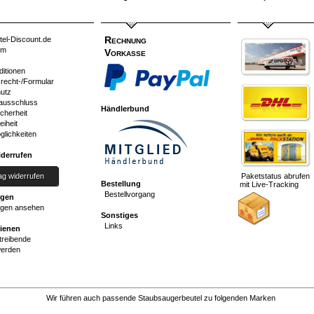
Rechnung
tel-Discount.de
um
Vorkasse
ditionen
srecht-/Formular
utz
ausschluss
Händlerbund
cherheit
eiheit
glichkeiten
iderrufen
ag widerrufen
Paketstatus abrufen
Bestellung
mit Live-Tracking
Bestellvorgang
ngen
gen ansehen
Sonstiges
Links
dienen
reibende
werden
Wir führen auch passende Staubsaugerbeutel zu folgenden Marken