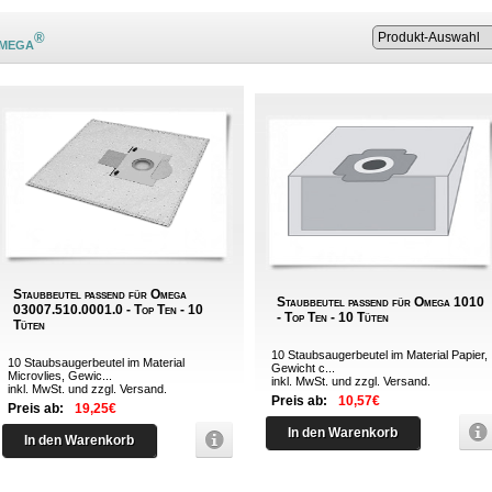
®
Omega
Staubbeutel passend für Omega
Staubbeutel passend für Omega 1010
03007.510.0001.0 - Top Ten - 10
- Top Ten - 10 Tüten
Tüten
10 Staubsaugerbeutel im Material Papier,
10 Staubsaugerbeutel im Material
Gewicht c...
Microvlies, Gewic...
inkl. MwSt. und zzgl.
Versand
.
inkl. MwSt. und zzgl.
Versand
.
Preis ab:
10,57€
Preis ab:
19,25€
In den Warenkorb
In den Warenkorb