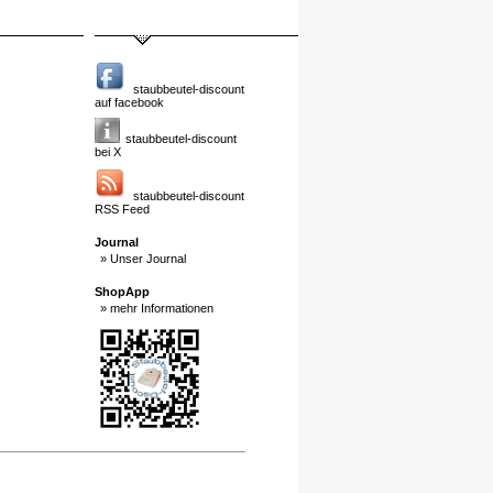
staubbeutel-discount
auf facebook
staubbeutel-discount
bei X
staubbeutel-discount
RSS Feed
Journal
» Unser Journal
ShopApp
» mehr Informationen