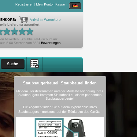
Registrieren
|
Mein Konto
|
Kasse
|
0
ENKORB:
Artikel im Warenkorb
elle Lieferung garantiert
en bewerten,
Staubbeutel-Discount
mit
aus
5.00
Sternen von
3624
Bewertungen
Staubsaugerbeutel, Staubbeutel finden
Mit dem Herstellernamen und der Modellbezeichnung Ihres
Staubsaugers kommen Sie schnell zu einem passenden
Staubsaugerbeutel.
Die Angaben finden Sie auf dem Typenschild Ihres
Staubsaugers - meistens auf der Rückseite des Geräts.