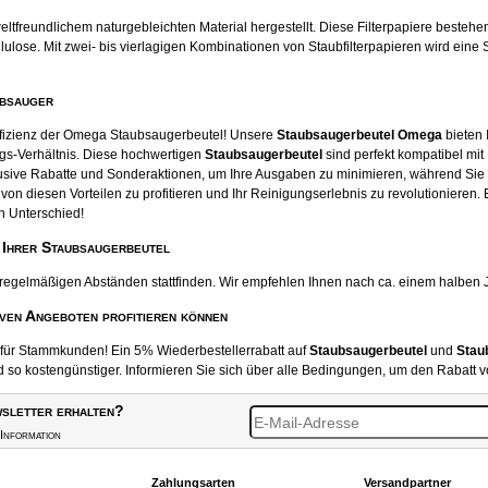
tfreundlichem naturgebleichten Material hergestellt. Diese Filterpapiere beste
ose. Mit zwei- bis vierlagigen Kombinationen von Staubfilterpapieren wird eine S
ubsauger
ffizienz der Omega Staubsaugerbeutel! Unsere
Staubsaugerbeutel Omega
bieten 
gs-Verhältnis. Diese hochwertigen
Staubsaugerbeutel
sind perfekt kompatibel mit
usive Rabatte und Sonderaktionen, um Ihre Ausgaben zu minimieren, während Sie
von diesen Vorteilen zu profitieren und Ihr Reinigungserlebnis zu revolutionieren.
n Unterschied!
 Ihrer Staubsaugerbeutel
 regelmäßigen Abständen stattfinden. Wir empfehlen Ihnen nach ca. einem halben 
iven Angeboten profitieren können
t für Stammkunden! Ein 5% Wiederbestellerrabatt auf
Staubsaugerbeutel
und
Stau
o kostengünstiger. Informieren Sie sich über alle Bedingungen, um den Rabatt v
sletter erhalten?
Information
Zahlungsarten
Versandpartner