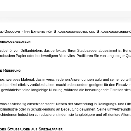
el-Discount
- Ihr Experte für Staubsaugerbeutel und Staubsaugerzubehö
aubsaugerbeuteln
behör von Drittanbietern, das perfekt auf Ihren Staubsauger abgestimmt ist. Bei u
robustem Papier oder hochwertigem Microvlies. Profitieren Sie von langlebiger Qual
te Reinigung
tes hochwertiges Material, das in verschiedenen Anwendungen aufgrund seiner vort
aubpartikel effektiv zurückzuhalten, macht es besonders geeignet für den Einsatz
 gewährleistet eine langlebige Nutzung, während die hervorragende Filtration sichers
el, was es vielseitig einsetzbar macht. Neben der Anwendung in Reinigungs- und Fil
bilindustrie oder in Schutzkleidung an Bedeutung gewinnen. Seine umweltfreund
chiedenen Industrien zu reduzieren, indem sie langlebigere und effizientere Alter
ges Staubsaugen aus Spezialpapier