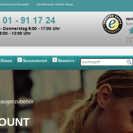
eld-zurück-Garantie
Zertifizierter Online-Shop
WAR
Schn
Kund
4.70
Düsen
Saugroboter
Sparsets
saugerzubehör
ount