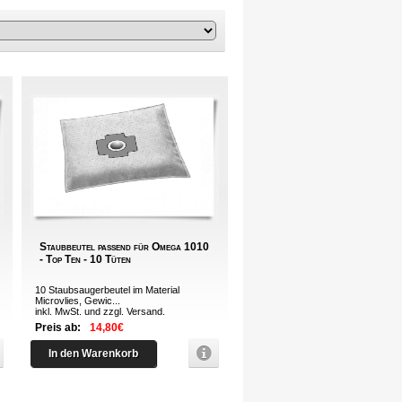
Staubbeutel passend für Omega 1010
- Top Ten - 10 Tüten
10 Staubsaugerbeutel im Material
Microvlies, Gewic...
inkl. MwSt. und zzgl.
Versand
.
Preis ab:
14,80€
In den Warenkorb