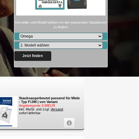
Hersteller und Modell wählen um den passenden Staubbeutel
zu finden!
Jetzt finden
Staubsaugerbeutel passend für Miele
- Typ F/J/M | von Variant
Angebotspreis 9,98EUR
inkl. MwSt. und zzgl.
Versand
.
sofort lieferbar