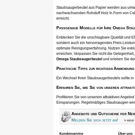
Staubsaugerbeutel aus Papier werden aus umwel
nachwachsenden Rohstoff Holz in Form von Cellul
erreicht.
Passgenaue Modelle für Ihre Omega Sta
Entdecken Sie die unschlagbare Qualität und E
sondern auch ein hervorragendes Preis-Leistun
optimale Reinigungserfahrung. Nutzen Sie exkl
erreichen. Verpassen Sie nicht die Gelegenheit, 
Omega Staubsaugerbeutel
und erleben Sie de
Praktische Tipps zur richtigen Anwendung
Ein Wechsel Ihren Staubsaugerbeutels sollte in
Erfahren Sie, wie Sie von unseren attrakt
Profitieren Sie von unserem attraktiven Angebo
Einsparungen. Regelmäßiges Staubsaugen wird s
Angebote und Gutscheine per New
Melden Sie sich jetzt an!
» mehr 
Kundenservice
Über uns