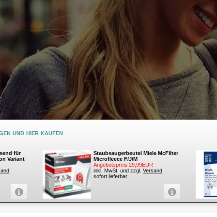
en und hier kaufen
send für
Staubsaugerbeutel Miele McFilter
on Variant
Microfleece F/J/M
Angebotspreis 29,99EUR
sand
.
inkl. MwSt. und zzgl.
Versand
.
sofort lieferbar