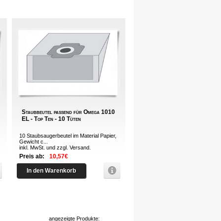
Staubbeutel passend für Omega 1010
EL - Top Ten - 10 Tüten
10 Staubsaugerbeutel im Material Papier,
Gewicht c...
inkl. MwSt. und zzgl.
Versand
.
Preis ab:
10,57€
In den Warenkorb
angezeigte Produkte: