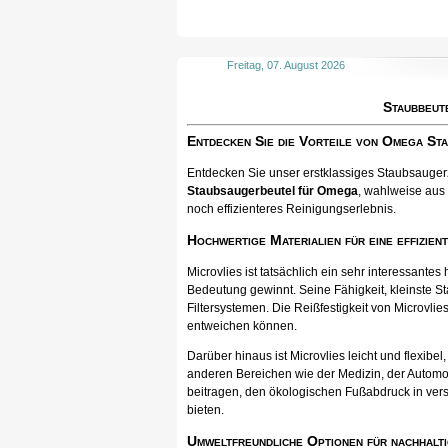
Freitag, 07. August 2026
Staubbeut
Entdecken Sie die Vorteile von Omega St
Entdecken Sie unser erstklassiges Staubsaugerzu
Staubsaugerbeutel für Omega
, wahlweise aus 
noch effizienteres Reinigungserlebnis.
Hochwertige Materialien für eine effizien
Microvlies ist tatsächlich ein sehr interessan
Bedeutung gewinnt. Seine Fähigkeit, kleinste St
Filtersystemen. Die Reißfestigkeit von Microvlies
entweichen können.
Darüber hinaus ist Microvlies leicht und flexib
anderen Bereichen wie der Medizin, der Automo
beitragen, den ökologischen Fußabdruck in vers
bieten.
Umweltfreundliche Optionen für nachhalti