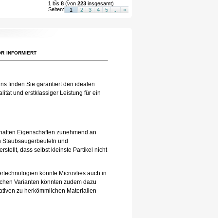
1
bis
8
(von
223
insgesamt)
Seiten:
1
2
3
4
5
...
»
r informiert
ns finden Sie garantiert den idealen
ität und erstklassiger Leistung für ein
eilhaften Eigenschaften zunehmend an
 in Staubsaugerbeuteln und
tellt, dass selbst kleinste Partikel nicht
tertechnologien könnte Microvlies auch in
lichen Varianten könnten zudem dazu
nativen zu herkömmlichen Materialien