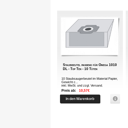
Staubbeutel passend für Omega 1010
DL - Top Ten - 10 Tüten
10 Staubsaugerbeutel im Material Papier,
Gewicht c...
inkl. MwSt. und zzgl.
Versand
.
Preis ab:
10,57€
In den Warenkorb