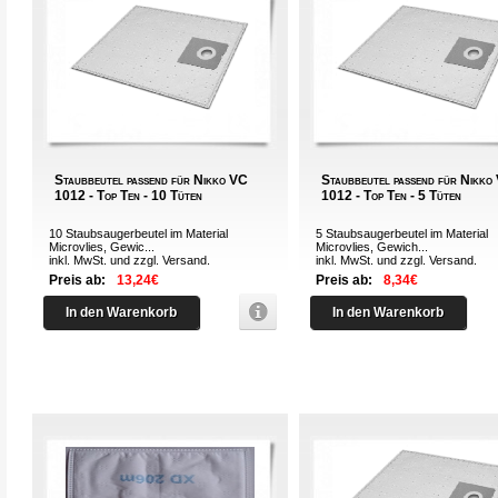
Staubbeutel passend für Nikko VC
Staubbeutel passend für Nikko
1012 - Top Ten - 10 Tüten
1012 - Top Ten - 5 Tüten
10 Staubsaugerbeutel im Material
5 Staubsaugerbeutel im Material
Microvlies, Gewic...
Microvlies, Gewich...
inkl. MwSt. und zzgl.
Versand
.
inkl. MwSt. und zzgl.
Versand
.
Preis ab:
13,24€
Preis ab:
8,34€
In den Warenkorb
In den Warenkorb