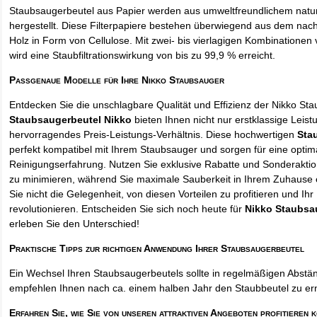
Staubsaugerbeutel aus Papier werden aus umweltfreundlichem natur
hergestellt. Diese Filterpapiere bestehen überwiegend aus dem na
Holz in Form von Cellulose. Mit zwei- bis vierlagigen Kombinationen 
wird eine Staubfiltrationswirkung von bis zu 99,9 % erreicht.
Passgenaue Modelle für Ihre Nikko Staubsauger
Entdecken Sie die unschlagbare Qualität und Effizienz der Nikko St
Staubsaugerbeutel Nikko
bieten Ihnen nicht nur erstklassige Leis
hervorragendes Preis-Leistungs-Verhältnis. Diese hochwertigen
Sta
perfekt kompatibel mit Ihrem Staubsauger und sorgen für eine optim
Reinigungserfahrung. Nutzen Sie exklusive Rabatte und Sonderakti
zu minimieren, während Sie maximale Sauberkeit in Ihrem Zuhause 
Sie nicht die Gelegenheit, von diesen Vorteilen zu profitieren und Ih
revolutionieren. Entscheiden Sie sich noch heute für
Nikko Staubsa
erleben Sie den Unterschied!
Praktische Tipps zur richtigen Anwendung Ihrer Staubsaugerbeutel
Ein Wechsel Ihren Staubsaugerbeutels sollte in regelmäßigen Abstän
empfehlen Ihnen nach ca. einem halben Jahr den Staubbeutel zu er
Erfahren Sie, wie Sie von unseren attraktiven Angeboten profitieren 