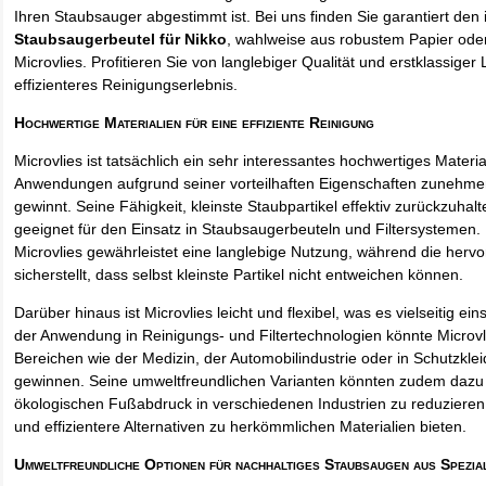
Ihren Staubsauger abgestimmt ist. Bei uns finden Sie garantiert den 
Staubsaugerbeutel für Nikko
, wahlweise aus robustem Papier od
Microvlies. Profitieren Sie von langlebiger Qualität und erstklassiger 
effizienteres Reinigungserlebnis.
Hochwertige Materialien für eine effiziente Reinigung
Microvlies ist tatsächlich ein sehr interessantes hochwertiges Materi
Anwendungen aufgrund seiner vorteilhaften Eigenschaften zunehm
gewinnt. Seine Fähigkeit, kleinste Staubpartikel effektiv zurückzuha
geeignet für den Einsatz in Staubsaugerbeuteln und Filtersystemen. 
Microvlies gewährleistet eine langlebige Nutzung, während die hervo
sicherstellt, dass selbst kleinste Partikel nicht entweichen können.
Darüber hinaus ist Microvlies leicht und flexibel, was es vielseitig e
der Anwendung in Reinigungs- und Filtertechnologien könnte Microvl
Bereichen wie der Medizin, der Automobilindustrie oder in Schutzkl
gewinnen. Seine umweltfreundlichen Varianten könnten zudem dazu 
ökologischen Fußabdruck in verschiedenen Industrien zu reduzieren,
und effizientere Alternativen zu herkömmlichen Materialien bieten.
Umweltfreundliche Optionen für nachhaltiges Staubsaugen aus Spezia