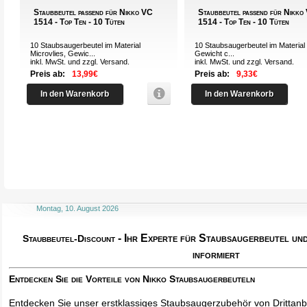
Staubbeutel passend für Nikko VC
Staubbeutel passend für Nikko
1514 - Top Ten - 10 Tüten
1514 - Top Ten - 10 Tüten
10 Staubsaugerbeutel im Material
10 Staubsaugerbeutel im Material 
Microvlies, Gewic...
Gewicht c...
inkl. MwSt. und zzgl.
Versand
.
inkl. MwSt. und zzgl.
Versand
.
Preis ab:
13,99€
Preis ab:
9,33€
In den Warenkorb
In den Warenkorb
Montag, 10. August 2026
- Ihr Experte für Staubsaugerbeutel u
Staubbeutel-Discount
informiert
Entdecken Sie die Vorteile von Nikko Staubsaugerbeuteln
Entdecken Sie unser erstklassiges Staubsaugerzubehör von Drittanbi