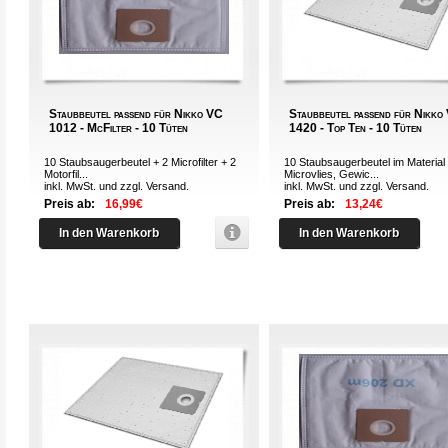
Staubbeutel passend für Nikko VC
Staubbeutel passend für Nikko
1012 - McFilter - 10 Tüten
1420 - Top Ten - 10 Tüten
10 Staubsaugerbeutel + 2 Microfilter + 2
10 Staubsaugerbeutel im Material
Motorfil...
Microvlies, Gewic...
inkl. MwSt. und zzgl.
Versand
.
inkl. MwSt. und zzgl.
Versand
.
Preis ab:
16,99€
Preis ab:
13,24€
In den Warenkorb
In den Warenkorb