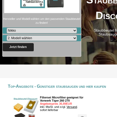
Disc
Hersteller und Modell wählen um den passenden Staubbeutel
zu finden!
Staubbeutel f
Staubsaug
Jetzt finden
Top-Angebote - Günstiger staubsaugen und hier kaufen
Filterset Microfilter geeignet für
Vorwerk Tiger 260 270
Angebotspreis 36,89EUR
inkl. MwSt. und zzgl.
Versand
.
sofort lieferbar