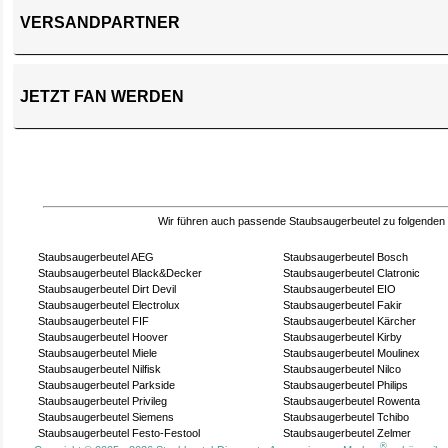
VERSANDPARTNER
JETZT FAN WERDEN
Wir führen auch passende Staubsaugerbeutel zu folgenden
Staubsaugerbeutel AEG
Staubsaugerbeutel Bosch
Staubsaugerbeutel Black&Decker
Staubsaugerbeutel Clatronic
Staubsaugerbeutel Dirt Devil
Staubsaugerbeutel EIO
Staubsaugerbeutel Electrolux
Staubsaugerbeutel Fakir
Staubsaugerbeutel FIF
Staubsaugerbeutel Kärcher
Staubsaugerbeutel Hoover
Staubsaugerbeutel Kirby
Staubsaugerbeutel Miele
Staubsaugerbeutel Moulinex
Staubsaugerbeutel Nilfisk
Staubsaugerbeutel Nilco
Staubsaugerbeutel Parkside
Staubsaugerbeutel Philips
Staubsaugerbeutel Privileg
Staubsaugerbeutel Rowenta
Staubsaugerbeutel Siemens
Staubsaugerbeutel Tchibo
Staubsaugerbeutel Festo-Festool
Staubsaugerbeutel Zelmer
®