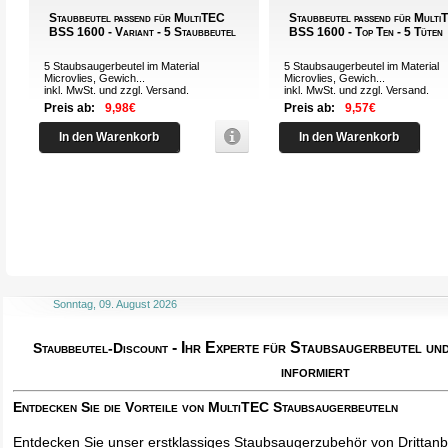
Staubbeutel passend für MultiTEC
Staubbeutel passend für Mult
BSS 1600 - Variant - 5 Staubbeutel
BSS 1600 - Top Ten - 5 Tüten
5 Staubsaugerbeutel im Material
5 Staubsaugerbeutel im Material
Microvlies, Gewich...
Microvlies, Gewich...
inkl. MwSt. und zzgl.
Versand
.
inkl. MwSt. und zzgl.
Versand
.
Preis ab:
9,98€
Preis ab:
9,57€
In den Warenkorb
In den Warenkorb
Sonntag, 09. August 2026
- Ihr Experte für Staubsaugerbeutel u
Staubbeutel-Discount
informiert
Entdecken Sie die Vorteile von MultiTEC Staubsaugerbeuteln
Entdecken Sie unser erstklassiges Staubsaugerzubehör von Drittanbi