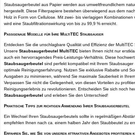
Staubsaugerbeutel aus Papier werden aus umweltfreundlichem natur
hergestellt. Diese Filterpapiere bestehen überwiegend aus dem na
Holz in Form von Cellulose. Mit zwei- bis vierlagigen Kombinationen 
wird eine Staubfiltrationswirkung von bis zu 99,9 % erreicht.
Passgenaue Modelle für Ihre MultiTEC Staubsauger
Entdecken Sie die unschlagbare Qualität und Effizienz der MultiTEC
Unsere
Staubsaugerbeutel MultiTEC
bieten Ihnen nicht nur erstkl
auch ein hervorragendes Preis-Leistungs-Verhältnis. Diese hochwert
Staubsaugerbeutel
sind perfekt kompatibel mit Ihrem Staubsauger 
optimale Reinigungserfahrung. Nutzen Sie exklusive Rabatte und So
Ausgaben zu minimieren, während Sie maximale Sauberkeit in Ihre
Verpassen Sie nicht die Gelegenheit, von diesen Vorteilen zu profitie
Reinigungserlebnis zu revolutionieren. Entscheiden Sie sich noch he
Staubsaugerbeutel
und erleben Sie den Unterschied!
Praktische Tipps zur richtigen Anwendung Ihrer Staubsaugerbeutel
Ein Wechsel Ihren Staubsaugerbeutels sollte in regelmäßigen Abstän
empfehlen Ihnen nach ca. einem halben Jahr den Staubbeutel zu er
Erfahren Sie, wie Sie von unseren attraktiven Angeboten profitieren 