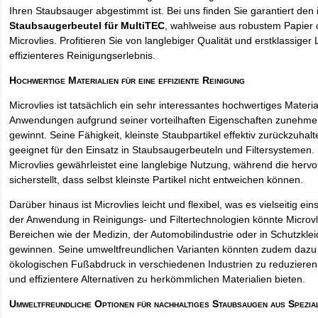
Ihren Staubsauger abgestimmt ist. Bei uns finden Sie garantiert den 
Staubsaugerbeutel für MultiTEC
, wahlweise aus robustem Papier
Microvlies. Profitieren Sie von langlebiger Qualität und erstklassiger 
effizienteres Reinigungserlebnis.
Hochwertige Materialien für eine effiziente Reinigung
Microvlies ist tatsächlich ein sehr interessantes hochwertiges Materi
Anwendungen aufgrund seiner vorteilhaften Eigenschaften zunehm
gewinnt. Seine Fähigkeit, kleinste Staubpartikel effektiv zurückzuha
geeignet für den Einsatz in Staubsaugerbeuteln und Filtersystemen. 
Microvlies gewährleistet eine langlebige Nutzung, während die hervo
sicherstellt, dass selbst kleinste Partikel nicht entweichen können.
Darüber hinaus ist Microvlies leicht und flexibel, was es vielseitig e
der Anwendung in Reinigungs- und Filtertechnologien könnte Microvl
Bereichen wie der Medizin, der Automobilindustrie oder in Schutzkl
gewinnen. Seine umweltfreundlichen Varianten könnten zudem dazu 
ökologischen Fußabdruck in verschiedenen Industrien zu reduzieren,
und effizientere Alternativen zu herkömmlichen Materialien bieten.
Umweltfreundliche Optionen für nachhaltiges Staubsaugen aus Spezia