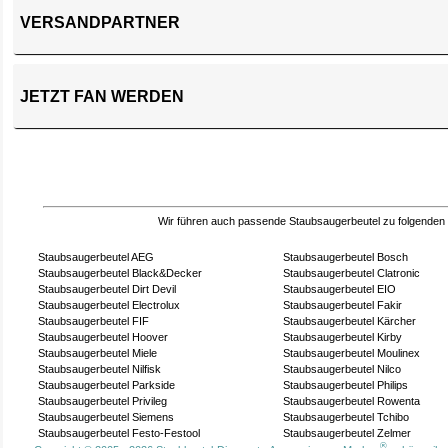
VERSANDPARTNER
JETZT FAN WERDEN
Wir führen auch passende Staubsaugerbeutel zu folgenden
Staubsaugerbeutel AEG
Staubsaugerbeutel Bosch
Staubsaugerbeutel Black&Decker
Staubsaugerbeutel Clatronic
Staubsaugerbeutel Dirt Devil
Staubsaugerbeutel EIO
Staubsaugerbeutel Electrolux
Staubsaugerbeutel Fakir
Staubsaugerbeutel FIF
Staubsaugerbeutel Kärcher
Staubsaugerbeutel Hoover
Staubsaugerbeutel Kirby
Staubsaugerbeutel Miele
Staubsaugerbeutel Moulinex
Staubsaugerbeutel Nilfisk
Staubsaugerbeutel Nilco
Staubsaugerbeutel Parkside
Staubsaugerbeutel Philips
Staubsaugerbeutel Privileg
Staubsaugerbeutel Rowenta
Staubsaugerbeutel Siemens
Staubsaugerbeutel Tchibo
Staubsaugerbeutel Festo-Festool
Staubsaugerbeutel Zelmer
®