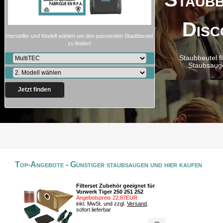
Disc
Hersteller und Modell wählen um den passenden Staubbeutel
zu finden!
Staubbeutel f
Staubsaug
Jetzt finden
Top-Angebote - Günstiger staubsaugen und hier kaufen
Filterset Zubehör geeignet für
Vorwerk Tiger 250 251 252
Angebotspreis 22,87EUR
inkl. MwSt. und zzgl.
Versand
.
sofort lieferbar