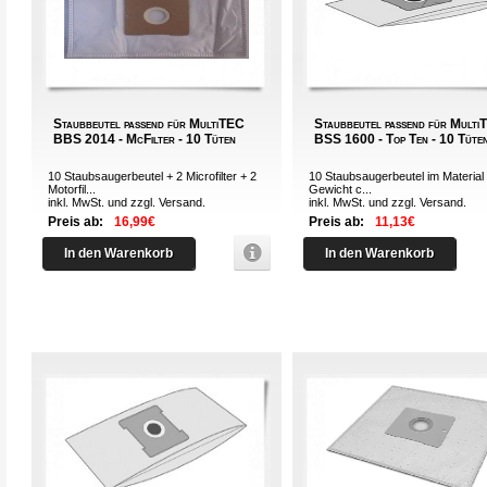
Staubbeutel passend für MultiTEC
Staubbeutel passend für Mult
BBS 2014 - McFilter - 10 Tüten
BSS 1600 - Top Ten - 10 Tüte
10 Staubsaugerbeutel + 2 Microfilter + 2
10 Staubsaugerbeutel im Material 
Motorfil...
Gewicht c...
inkl. MwSt. und zzgl.
Versand
.
inkl. MwSt. und zzgl.
Versand
.
Preis ab:
16,99€
Preis ab:
11,13€
In den Warenkorb
In den Warenkorb