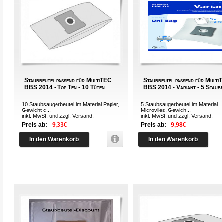
Staubbeutel passend für MultiTEC
Staubbeutel passend für Mult
BBS 2014 - Top Ten - 10 Tüten
BBS 2014 - Variant - 5 Staub
10 Staubsaugerbeutel im Material Papier,
5 Staubsaugerbeutel im Material
Gewicht c...
Microvlies, Gewich...
inkl. MwSt. und zzgl.
Versand
.
inkl. MwSt. und zzgl.
Versand
.
Preis ab:
9,33€
Preis ab:
9,98€
In den Warenkorb
In den Warenkorb