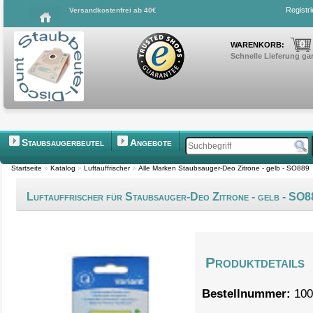
Registr
Versandkostenfrei ab 40€
0
WARENKORB:
Schnelle Lieferung gar
Staubsaugerbeutel
Angebote
Startseite
»
Katalog
»
Luftauffrischer
»
Alle Marken Staubsauger-Deo Zitrone - gelb - SO889
Luftauffrischer für Staubsauger-Deo Zitrone - gelb - SO
Produktdetails
Bestellnummer:
100