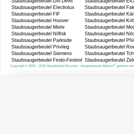
Staubsaugerbeutel Dirt Devil
Staubsaugerbeutel EI
Staubsaugerbeutel Electrolux
Staubsaugerbeutel Fak
Staubsaugerbeutel FIF
Staubsaugerbeutel Kär
Staubsaugerbeutel Hoover
Staubsaugerbeutel Kir
Staubsaugerbeutel Miele
Staubsaugerbeutel Mou
Staubsaugerbeutel Nilfisk
Staubsaugerbeutel Nil
Staubsaugerbeutel Parkside
Staubsaugerbeutel Phi
Staubsaugerbeutel Privileg
Staubsaugerbeutel Ro
Staubsaugerbeutel Siemens
Staubsaugerbeutel Tch
Staubsaugerbeutel Festo-Festool
Staubsaugerbeutel Ze
®
Copyright © 2005 - 2026 Staubbeutel-Discount - Ausgewiesene Marken
gehören ihre