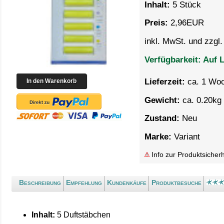
Inhalt:
5 Stück
Preis:
2,96
EUR
inkl. MwSt. und zzgl
Verfügbarkeit:
Auf L
Lieferzeit:
ca. 1 Wo
Gewicht:
ca. 0.20kg 
Zustand:
Neu
Marke:
Variant
Info zur Produktsicherh
Beschreibung
Empfehlung
Kundenkäufe
Produktbesuche
Inhalt:
5 Duftstäbchen