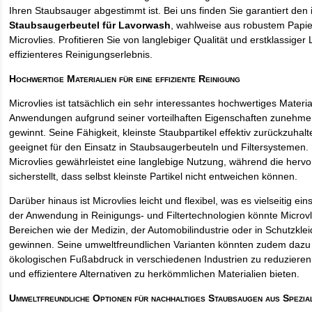
Ihren Staubsauger abgestimmt ist. Bei uns finden Sie garantiert den 
Staubsaugerbeutel für Lavorwash
, wahlweise aus robustem Papi
Microvlies. Profitieren Sie von langlebiger Qualität und erstklassiger 
effizienteres Reinigungserlebnis.
Hochwertige Materialien für eine effiziente Reinigung
Microvlies ist tatsächlich ein sehr interessantes hochwertiges Materi
Anwendungen aufgrund seiner vorteilhaften Eigenschaften zunehm
gewinnt. Seine Fähigkeit, kleinste Staubpartikel effektiv zurückzuha
geeignet für den Einsatz in Staubsaugerbeuteln und Filtersystemen. 
Microvlies gewährleistet eine langlebige Nutzung, während die hervo
sicherstellt, dass selbst kleinste Partikel nicht entweichen können.
Darüber hinaus ist Microvlies leicht und flexibel, was es vielseitig e
der Anwendung in Reinigungs- und Filtertechnologien könnte Microvl
Bereichen wie der Medizin, der Automobilindustrie oder in Schutzkl
gewinnen. Seine umweltfreundlichen Varianten könnten zudem dazu 
ökologischen Fußabdruck in verschiedenen Industrien zu reduzieren,
und effizientere Alternativen zu herkömmlichen Materialien bieten.
Umweltfreundliche Optionen für nachhaltiges Staubsaugen aus Spezia