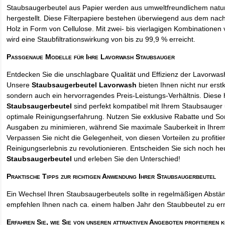
Staubsaugerbeutel aus Papier werden aus umweltfreundlichem natur
hergestellt. Diese Filterpapiere bestehen überwiegend aus dem na
Holz in Form von Cellulose. Mit zwei- bis vierlagigen Kombinationen 
wird eine Staubfiltrationswirkung von bis zu 99,9 % erreicht.
Passgenaue Modelle für Ihre Lavorwash Staubsauger
Entdecken Sie die unschlagbare Qualität und Effizienz der Lavorwa
Unsere
Staubsaugerbeutel Lavorwash
bieten Ihnen nicht nur erst
sondern auch ein hervorragendes Preis-Leistungs-Verhältnis. Diese
Staubsaugerbeutel
sind perfekt kompatibel mit Ihrem Staubsauger 
optimale Reinigungserfahrung. Nutzen Sie exklusive Rabatte und So
Ausgaben zu minimieren, während Sie maximale Sauberkeit in Ihre
Verpassen Sie nicht die Gelegenheit, von diesen Vorteilen zu profitie
Reinigungserlebnis zu revolutionieren. Entscheiden Sie sich noch he
Staubsaugerbeutel
und erleben Sie den Unterschied!
Praktische Tipps zur richtigen Anwendung Ihrer Staubsaugerbeutel
Ein Wechsel Ihren Staubsaugerbeutels sollte in regelmäßigen Abstän
empfehlen Ihnen nach ca. einem halben Jahr den Staubbeutel zu er
Erfahren Sie, wie Sie von unseren attraktiven Angeboten profitieren 