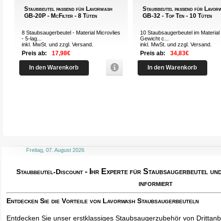
Staubbeutel passend für Lavorwash
Staubbeutel passend für Lavor
GB-20P - McFilter - 8 Tüten
GB-32 - Top Ten - 10 Tüten
8 Staubsaugerbeutel - Material Microvlies
10 Staubsaugerbeutel im Material 
- 5-lag...
Gewicht c...
inkl. MwSt. und zzgl.
Versand
.
inkl. MwSt. und zzgl.
Versand
.
Preis ab:
17,98€
Preis ab:
34,83€
In den Warenkorb
In den Warenkorb
Freitag, 07. August 2026
- Ihr Experte für Staubsaugerbeutel u
Staubbeutel-Discount
informiert
Entdecken Sie die Vorteile von Lavorwash Staubsaugerbeuteln
Entdecken Sie unser erstklassiges Staubsaugerzubehör von Drittanbi