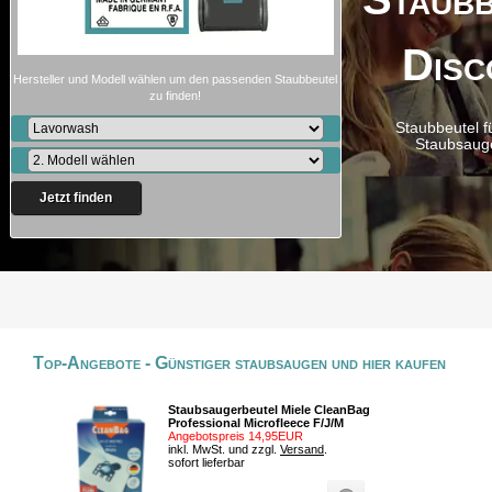
Disc
Hersteller und Modell wählen um den passenden Staubbeutel
zu finden!
Staubbeutel f
Staubsaug
Jetzt finden
Top-Angebote - Günstiger staubsaugen und hier kaufen
Staubsaugerbeutel Miele CleanBag
Professional Microfleece F/J/M
Angebotspreis 14,95EUR
inkl. MwSt. und zzgl.
Versand
.
sofort lieferbar