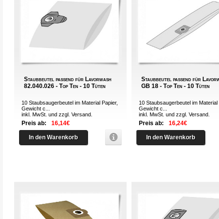
Staubbeutel passend für Lavorwash
Staubbeutel passend für Lavor
82.040.026 - Top Ten - 10 Tüten
GB 18 - Top Ten - 10 Tüten
10 Staubsaugerbeutel im Material Papier,
10 Staubsaugerbeutel im Material 
Gewicht c...
Gewicht c...
inkl. MwSt. und zzgl.
Versand
.
inkl. MwSt. und zzgl.
Versand
.
Preis ab:
16,14€
Preis ab:
16,24€
In den Warenkorb
In den Warenkorb