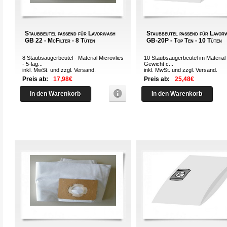
Staubbeutel passend für Lavorwash
Staubbeutel passend für Lavor
GB 22 - McFilter - 8 Tüten
GB-20P - Top Ten - 10 Tüten
8 Staubsaugerbeutel - Material Microvlies
10 Staubsaugerbeutel im Material 
- 5-lag...
Gewicht c...
inkl. MwSt. und zzgl.
Versand
.
inkl. MwSt. und zzgl.
Versand
.
Preis ab:
17,98€
Preis ab:
25,48€
In den Warenkorb
In den Warenkorb