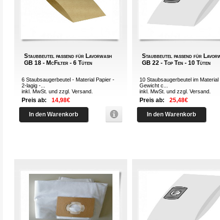
Staubbeutel passend für Lavorwash
Staubbeutel passend für Lavor
GB 18 - McFilter - 6 Tüten
GB 22 - Top Ten - 10 Tüten
6 Staubsaugerbeutel - Material Papier -
10 Staubsaugerbeutel im Material 
2-lagig -...
Gewicht c...
inkl. MwSt. und zzgl.
Versand
.
inkl. MwSt. und zzgl.
Versand
.
Preis ab:
14,98€
Preis ab:
25,48€
In den Warenkorb
In den Warenkorb