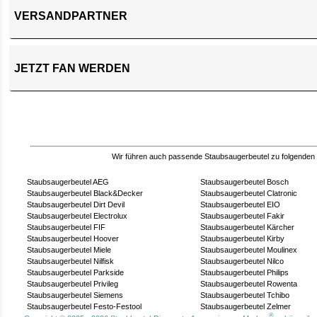
VERSANDPARTNER
JETZT FAN WERDEN
Wir führen auch passende Staubsaugerbeutel zu folgenden
Staubsaugerbeutel AEG
Staubsaugerbeutel Bosch
Staubsaugerbeutel Black&Decker
Staubsaugerbeutel Clatronic
Staubsaugerbeutel Dirt Devil
Staubsaugerbeutel EIO
Staubsaugerbeutel Electrolux
Staubsaugerbeutel Fakir
Staubsaugerbeutel FIF
Staubsaugerbeutel Kärcher
Staubsaugerbeutel Hoover
Staubsaugerbeutel Kirby
Staubsaugerbeutel Miele
Staubsaugerbeutel Moulinex
Staubsaugerbeutel Nilfisk
Staubsaugerbeutel Nilco
Staubsaugerbeutel Parkside
Staubsaugerbeutel Philips
Staubsaugerbeutel Privileg
Staubsaugerbeutel Rowenta
Staubsaugerbeutel Siemens
Staubsaugerbeutel Tchibo
Staubsaugerbeutel Festo-Festool
Staubsaugerbeutel Zelmer
®