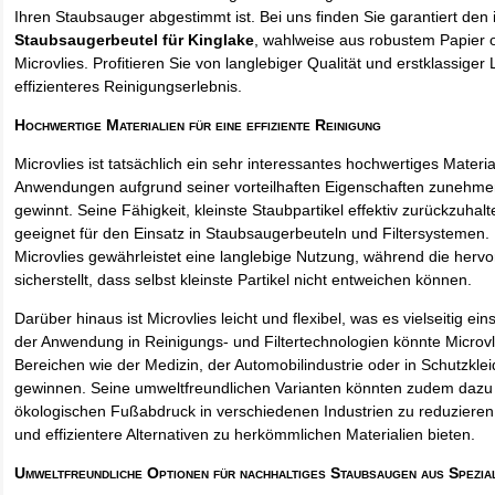
Ihren Staubsauger abgestimmt ist. Bei uns finden Sie garantiert den 
Staubsaugerbeutel für Kinglake
, wahlweise aus robustem Papier
Microvlies. Profitieren Sie von langlebiger Qualität und erstklassiger 
effizienteres Reinigungserlebnis.
Hochwertige Materialien für eine effiziente Reinigung
Microvlies ist tatsächlich ein sehr interessantes hochwertiges Materi
Anwendungen aufgrund seiner vorteilhaften Eigenschaften zunehm
gewinnt. Seine Fähigkeit, kleinste Staubpartikel effektiv zurückzuha
geeignet für den Einsatz in Staubsaugerbeuteln und Filtersystemen. 
Microvlies gewährleistet eine langlebige Nutzung, während die hervo
sicherstellt, dass selbst kleinste Partikel nicht entweichen können.
Darüber hinaus ist Microvlies leicht und flexibel, was es vielseitig e
der Anwendung in Reinigungs- und Filtertechnologien könnte Microvl
Bereichen wie der Medizin, der Automobilindustrie oder in Schutzkl
gewinnen. Seine umweltfreundlichen Varianten könnten zudem dazu 
ökologischen Fußabdruck in verschiedenen Industrien zu reduzieren,
und effizientere Alternativen zu herkömmlichen Materialien bieten.
Umweltfreundliche Optionen für nachhaltiges Staubsaugen aus Spezia