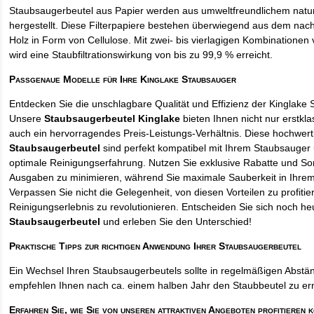
Staubsaugerbeutel aus Papier werden aus umweltfreundlichem natur
hergestellt. Diese Filterpapiere bestehen überwiegend aus dem na
Holz in Form von Cellulose. Mit zwei- bis vierlagigen Kombinationen 
wird eine Staubfiltrationswirkung von bis zu 99,9 % erreicht.
Passgenaue Modelle für Ihre Kinglake Staubsauger
Entdecken Sie die unschlagbare Qualität und Effizienz der Kinglake
Unsere
Staubsaugerbeutel Kinglake
bieten Ihnen nicht nur erstkl
auch ein hervorragendes Preis-Leistungs-Verhältnis. Diese hochwert
Staubsaugerbeutel
sind perfekt kompatibel mit Ihrem Staubsauger 
optimale Reinigungserfahrung. Nutzen Sie exklusive Rabatte und So
Ausgaben zu minimieren, während Sie maximale Sauberkeit in Ihre
Verpassen Sie nicht die Gelegenheit, von diesen Vorteilen zu profitie
Reinigungserlebnis zu revolutionieren. Entscheiden Sie sich noch he
Staubsaugerbeutel
und erleben Sie den Unterschied!
Praktische Tipps zur richtigen Anwendung Ihrer Staubsaugerbeutel
Ein Wechsel Ihren Staubsaugerbeutels sollte in regelmäßigen Abstän
empfehlen Ihnen nach ca. einem halben Jahr den Staubbeutel zu er
Erfahren Sie, wie Sie von unseren attraktiven Angeboten profitieren 