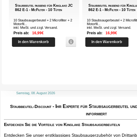
Staubbeutel passend für Kinglake JC
Staubbeutel passend für Kingl
862 E-1 - McFilter - 10 Tüten
862 E-1 - McFilter - 10 Tüten
10 Staubsaugerbeutel + 2 Microfilter + 2
10 Staubsaugerbeutel + 2 Microfilt
Motorfil...
Motorfil...
inkl. MwSt. und zzgl.
Versand
.
inkl. MwSt. und zzgl.
Versand
.
Preis ab:
16,99€
Preis ab:
16,99€
In den Warenkorb
In den Warenkorb
Samstag, 08. August 2026
- Ihr Experte für Staubsaugerbeutel u
Staubbeutel-Discount
informiert
Entdecken Sie die Vorteile von Kinglake Staubsaugerbeuteln
Entdecken Sie unser erstklassiges Staubsaugerzubehör von Drittanbi