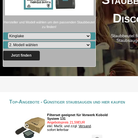
Disc
Hersteller und Modell wählen um den passenden Staubbeutel
zu finden!
Staubbeutel f
Staubsaug
Jetzt finden
Top-Angebote - Günstiger staubsaugen und hier kaufen
Filterset geeignet für Vorwerk Kobold
System 131
Angebotspreis 21,59EUR
inkl. MwSt. und zzgl.
Versand
.
sofort lieferbar