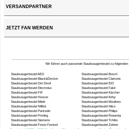
VERSANDPARTNER
JETZT FAN WERDEN
Wir führen auch passende Staubsaugerbeutel zu folgenden
Staubsaugerbeutel AEG
Staubsaugerbeutel Bosch
Staubsaugerbeutel Black&Decker
Staubsaugerbeutel Clatronic
Staubsaugerbeutel Dirt Devil
Staubsaugerbeutel EIO
Staubsaugerbeutel Electrolux
Staubsaugerbeutel Fakir
Staubsaugerbeutel FIF
Staubsaugerbeutel Kärcher
Staubsaugerbeutel Hoover
Staubsaugerbeutel Kirby
Staubsaugerbeutel Miele
Staubsaugerbeutel Moulinex
Staubsaugerbeutel Nilfisk
Staubsaugerbeutel Nilco
Staubsaugerbeutel Parkside
Staubsaugerbeutel Philips
Staubsaugerbeutel Privileg
Staubsaugerbeutel Rowenta
Staubsaugerbeutel Siemens
Staubsaugerbeutel Tchibo
Staubsaugerbeutel Festo-Festool
Staubsaugerbeutel Zelmer
®