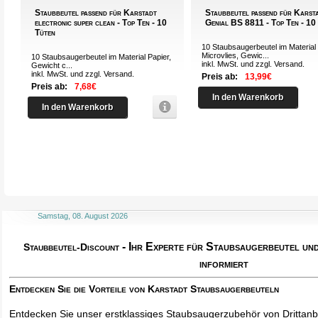
Staubbeutel passend für Karstadt
Staubbeutel passend für Karst
electronic super clean - Top Ten - 10
Genial BS 8811 - Top Ten - 10
Tüten
10 Staubsaugerbeutel im Material
Microvlies, Gewic...
10 Staubsaugerbeutel im Material Papier,
inkl. MwSt. und zzgl.
Versand
.
Gewicht c...
inkl. MwSt. und zzgl.
Versand
.
Preis ab:
13,99€
Preis ab:
7,68€
In den Warenkorb
In den Warenkorb
Samstag, 08. August 2026
- Ihr Experte für Staubsaugerbeutel u
Staubbeutel-Discount
informiert
Entdecken Sie die Vorteile von Karstadt Staubsaugerbeuteln
Entdecken Sie unser erstklassiges Staubsaugerzubehör von Drittanbi