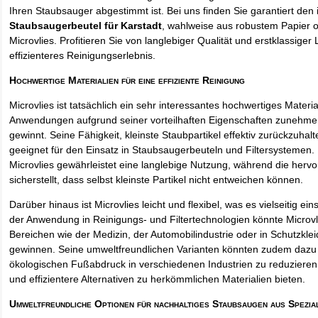
Ihren Staubsauger abgestimmt ist. Bei uns finden Sie garantiert den 
Staubsaugerbeutel für Karstadt
, wahlweise aus robustem Papier 
Microvlies. Profitieren Sie von langlebiger Qualität und erstklassiger 
effizienteres Reinigungserlebnis.
Hochwertige Materialien für eine effiziente Reinigung
Microvlies ist tatsächlich ein sehr interessantes hochwertiges Materi
Anwendungen aufgrund seiner vorteilhaften Eigenschaften zunehm
gewinnt. Seine Fähigkeit, kleinste Staubpartikel effektiv zurückzuha
geeignet für den Einsatz in Staubsaugerbeuteln und Filtersystemen. 
Microvlies gewährleistet eine langlebige Nutzung, während die hervo
sicherstellt, dass selbst kleinste Partikel nicht entweichen können.
Darüber hinaus ist Microvlies leicht und flexibel, was es vielseitig e
der Anwendung in Reinigungs- und Filtertechnologien könnte Microvl
Bereichen wie der Medizin, der Automobilindustrie oder in Schutzkl
gewinnen. Seine umweltfreundlichen Varianten könnten zudem dazu 
ökologischen Fußabdruck in verschiedenen Industrien zu reduzieren,
und effizientere Alternativen zu herkömmlichen Materialien bieten.
Umweltfreundliche Optionen für nachhaltiges Staubsaugen aus Spezia