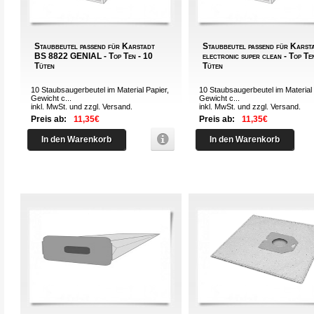
Staubbeutel passend für Karstadt
Staubbeutel passend für Karst
BS 8822 GENIAL - Top Ten - 10
electronic super clean - Top Te
Tüten
Tüten
10 Staubsaugerbeutel im Material Papier,
10 Staubsaugerbeutel im Material 
Gewicht c...
Gewicht c...
inkl. MwSt. und zzgl.
Versand
.
inkl. MwSt. und zzgl.
Versand
.
Preis ab:
11,35€
Preis ab:
11,35€
In den Warenkorb
In den Warenkorb