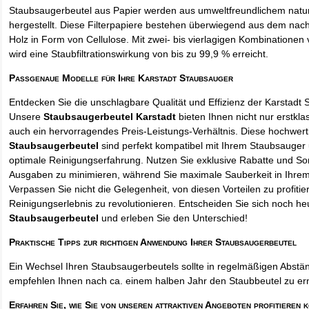
Staubsaugerbeutel aus Papier werden aus umweltfreundlichem natur
hergestellt. Diese Filterpapiere bestehen überwiegend aus dem na
Holz in Form von Cellulose. Mit zwei- bis vierlagigen Kombinationen 
wird eine Staubfiltrationswirkung von bis zu 99,9 % erreicht.
Passgenaue Modelle für Ihre Karstadt Staubsauger
Entdecken Sie die unschlagbare Qualität und Effizienz der Karstadt
Unsere
Staubsaugerbeutel Karstadt
bieten Ihnen nicht nur erstkla
auch ein hervorragendes Preis-Leistungs-Verhältnis. Diese hochwert
Staubsaugerbeutel
sind perfekt kompatibel mit Ihrem Staubsauger 
optimale Reinigungserfahrung. Nutzen Sie exklusive Rabatte und So
Ausgaben zu minimieren, während Sie maximale Sauberkeit in Ihre
Verpassen Sie nicht die Gelegenheit, von diesen Vorteilen zu profitie
Reinigungserlebnis zu revolutionieren. Entscheiden Sie sich noch he
Staubsaugerbeutel
und erleben Sie den Unterschied!
Praktische Tipps zur richtigen Anwendung Ihrer Staubsaugerbeutel
Ein Wechsel Ihren Staubsaugerbeutels sollte in regelmäßigen Abstän
empfehlen Ihnen nach ca. einem halben Jahr den Staubbeutel zu er
Erfahren Sie, wie Sie von unseren attraktiven Angeboten profitieren 