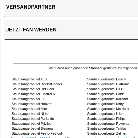
VERSANDPARTNER
JETZT FAN WERDEN
Wir führen auch passende Staubsaugerbeutel zu folgenden
Staubsaugerbeutel AEG
Staubsaugerbeutel Bosch
Staubsaugerbeutel Black&Decker
Staubsaugerbeutel Clatronic
Staubsaugerbeutel Dirt Devil
Staubsaugerbeutel EIO
Staubsaugerbeutel Electrolux
Staubsaugerbeutel Fakir
Staubsaugerbeutel FIF
Staubsaugerbeutel Kärcher
Staubsaugerbeutel Hoover
Staubsaugerbeutel Kirby
Staubsaugerbeutel Miele
Staubsaugerbeutel Moulinex
Staubsaugerbeutel Nilfisk
Staubsaugerbeutel Nilco
Staubsaugerbeutel Parkside
Staubsaugerbeutel Philips
Staubsaugerbeutel Privileg
Staubsaugerbeutel Rowenta
Staubsaugerbeutel Siemens
Staubsaugerbeutel Tchibo
Staubsaugerbeutel Festo-Festool
Staubsaugerbeutel Zelmer
®