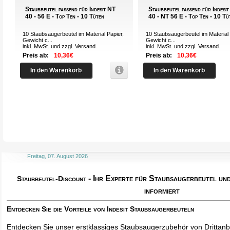
Staubbeutel passend für Indesit NT
Staubbeutel passend für Indesi
40 - 56 E - Top Ten - 10 Tüten
40 - NT 56 E - Top Ten - 10 Tü
10 Staubsaugerbeutel im Material Papier,
10 Staubsaugerbeutel im Material 
Gewicht c...
Gewicht c...
inkl. MwSt. und zzgl.
Versand
.
inkl. MwSt. und zzgl.
Versand
.
Preis ab:
10,36€
Preis ab:
10,36€
In den Warenkorb
In den Warenkorb
Freitag, 07. August 2026
- Ihr Experte für Staubsaugerbeutel u
Staubbeutel-Discount
informiert
Entdecken Sie die Vorteile von Indesit Staubsaugerbeuteln
Entdecken Sie unser erstklassiges Staubsaugerzubehör von Drittanbi