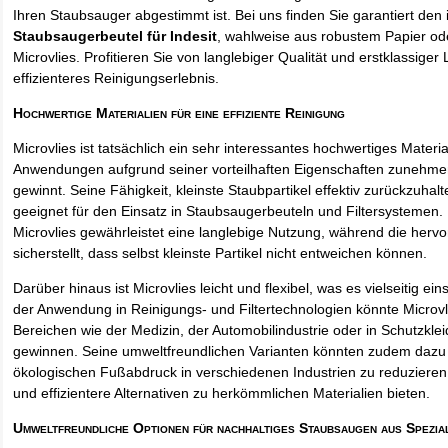
Ihren Staubsauger abgestimmt ist. Bei uns finden Sie garantiert den 
Staubsaugerbeutel für Indesit
, wahlweise aus robustem Papier o
Microvlies. Profitieren Sie von langlebiger Qualität und erstklassiger 
effizienteres Reinigungserlebnis.
Hochwertige Materialien für eine effiziente Reinigung
Microvlies ist tatsächlich ein sehr interessantes hochwertiges Materi
Anwendungen aufgrund seiner vorteilhaften Eigenschaften zunehm
gewinnt. Seine Fähigkeit, kleinste Staubpartikel effektiv zurückzuha
geeignet für den Einsatz in Staubsaugerbeuteln und Filtersystemen. 
Microvlies gewährleistet eine langlebige Nutzung, während die hervo
sicherstellt, dass selbst kleinste Partikel nicht entweichen können.
Darüber hinaus ist Microvlies leicht und flexibel, was es vielseitig e
der Anwendung in Reinigungs- und Filtertechnologien könnte Microvl
Bereichen wie der Medizin, der Automobilindustrie oder in Schutzkl
gewinnen. Seine umweltfreundlichen Varianten könnten zudem dazu 
ökologischen Fußabdruck in verschiedenen Industrien zu reduzieren,
und effizientere Alternativen zu herkömmlichen Materialien bieten.
Umweltfreundliche Optionen für nachhaltiges Staubsaugen aus Spezia