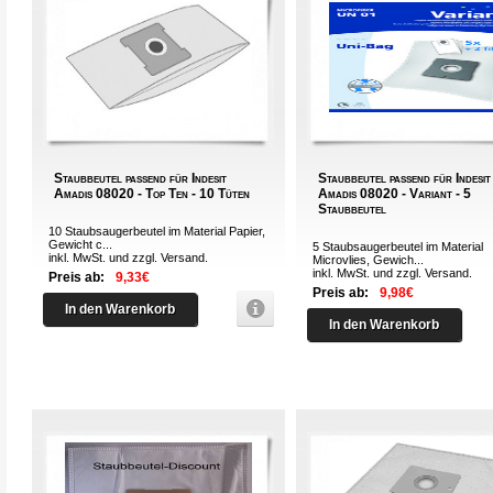
Staubbeutel passend für Indesit
Staubbeutel passend für Indesit
Amadis 08020 - Top Ten - 10 Tüten
Amadis 08020 - Variant - 5
Staubbeutel
10 Staubsaugerbeutel im Material Papier,
Gewicht c...
5 Staubsaugerbeutel im Material
inkl. MwSt. und zzgl.
Versand
.
Microvlies, Gewich...
inkl. MwSt. und zzgl.
Versand
.
Preis ab:
9,33€
Preis ab:
9,98€
In den Warenkorb
In den Warenkorb