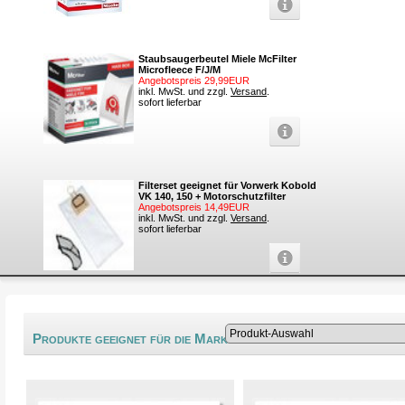
Staubsaugerbeutel Miele McFilter
Microfleece F/J/M
Angebotspreis 29,99EUR
inkl. MwSt. und zzgl.
Versand
.
sofort lieferbar
Filterset geeignet für Vorwerk Kobold
VK 140, 150 + Motorschutzfilter
Angebotspreis 14,49EUR
inkl. MwSt. und zzgl.
Versand
.
sofort lieferbar
®
Produkte geeignet für die Marke Indesit