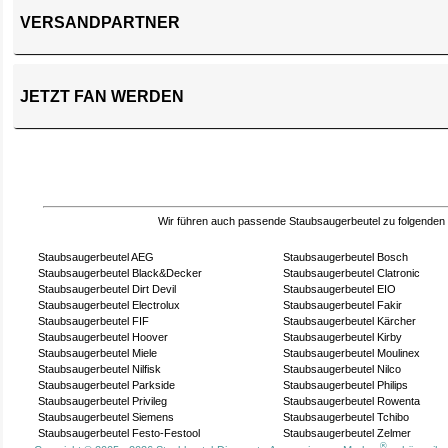
VERSANDPARTNER
JETZT FAN WERDEN
Wir führen auch passende Staubsaugerbeutel zu folgenden
Staubsaugerbeutel AEG
Staubsaugerbeutel Bosch
Staubsaugerbeutel Black&Decker
Staubsaugerbeutel Clatronic
Staubsaugerbeutel Dirt Devil
Staubsaugerbeutel EIO
Staubsaugerbeutel Electrolux
Staubsaugerbeutel Fakir
Staubsaugerbeutel FIF
Staubsaugerbeutel Kärcher
Staubsaugerbeutel Hoover
Staubsaugerbeutel Kirby
Staubsaugerbeutel Miele
Staubsaugerbeutel Moulinex
Staubsaugerbeutel Nilfisk
Staubsaugerbeutel Nilco
Staubsaugerbeutel Parkside
Staubsaugerbeutel Philips
Staubsaugerbeutel Privileg
Staubsaugerbeutel Rowenta
Staubsaugerbeutel Siemens
Staubsaugerbeutel Tchibo
Staubsaugerbeutel Festo-Festool
Staubsaugerbeutel Zelmer
®