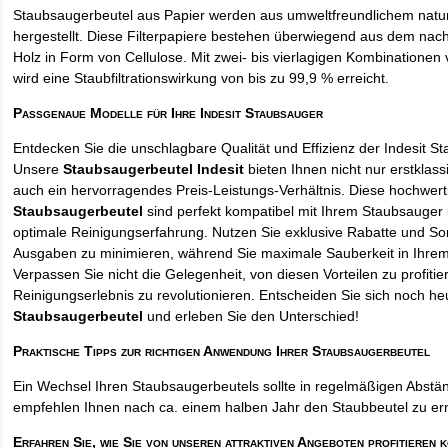
Staubsaugerbeutel aus Papier werden aus umweltfreundlichem natur
hergestellt. Diese Filterpapiere bestehen überwiegend aus dem na
Holz in Form von Cellulose. Mit zwei- bis vierlagigen Kombinationen 
wird eine Staubfiltrationswirkung von bis zu 99,9 % erreicht.
Passgenaue Modelle für Ihre Indesit Staubsauger
Entdecken Sie die unschlagbare Qualität und Effizienz der Indesit S
Unsere
Staubsaugerbeutel Indesit
bieten Ihnen nicht nur erstklas
auch ein hervorragendes Preis-Leistungs-Verhältnis. Diese hochwert
Staubsaugerbeutel
sind perfekt kompatibel mit Ihrem Staubsauger 
optimale Reinigungserfahrung. Nutzen Sie exklusive Rabatte und So
Ausgaben zu minimieren, während Sie maximale Sauberkeit in Ihre
Verpassen Sie nicht die Gelegenheit, von diesen Vorteilen zu profitie
Reinigungserlebnis zu revolutionieren. Entscheiden Sie sich noch he
Staubsaugerbeutel
und erleben Sie den Unterschied!
Praktische Tipps zur richtigen Anwendung Ihrer Staubsaugerbeutel
Ein Wechsel Ihren Staubsaugerbeutels sollte in regelmäßigen Abstän
empfehlen Ihnen nach ca. einem halben Jahr den Staubbeutel zu er
Erfahren Sie, wie Sie von unseren attraktiven Angeboten profitieren 