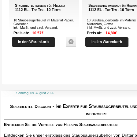
Staubbeutel passend für Helkina
Staubbeutel passend für Helki
1112 EL - Top Ten - 10 Tüten
1112 EL - Top Ten - 10 Tüten
10 Staubsaugerbeutel im Material Papier,
10 Staubsaugerbeutel im Material
Gewicht c...
Microvlies, Gewic...
inkl. MwSt. und zzgl.
Versand
.
inkl. MwSt. und zzgl.
Versand
.
Preis ab:
10,57€
Preis ab:
14,80€
In den Warenkorb
In den Warenkorb
Sonntag, 09. August 2026
- Ihr Experte für Staubsaugerbeutel u
Staubbeutel-Discount
informiert
Entdecken Sie die Vorteile von Helkina Staubsaugerbeuteln
Entdecken Sie unser erstklassiges Staubsaugerzubehör von Drittanbi