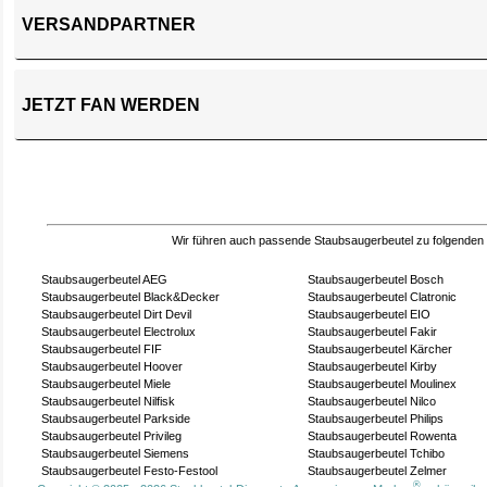
VERSANDPARTNER
JETZT FAN WERDEN
Wir führen auch passende Staubsaugerbeutel zu folgenden
Staubsaugerbeutel AEG
Staubsaugerbeutel Bosch
Staubsaugerbeutel Black&Decker
Staubsaugerbeutel Clatronic
Staubsaugerbeutel Dirt Devil
Staubsaugerbeutel EIO
Staubsaugerbeutel Electrolux
Staubsaugerbeutel Fakir
Staubsaugerbeutel FIF
Staubsaugerbeutel Kärcher
Staubsaugerbeutel Hoover
Staubsaugerbeutel Kirby
Staubsaugerbeutel Miele
Staubsaugerbeutel Moulinex
Staubsaugerbeutel Nilfisk
Staubsaugerbeutel Nilco
Staubsaugerbeutel Parkside
Staubsaugerbeutel Philips
Staubsaugerbeutel Privileg
Staubsaugerbeutel Rowenta
Staubsaugerbeutel Siemens
Staubsaugerbeutel Tchibo
Staubsaugerbeutel Festo-Festool
Staubsaugerbeutel Zelmer
®