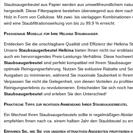
Staubsaugerbeutel aus Papier werden aus umweltfreundlichem natur
hergestellt. Diese Filterpapiere bestehen überwiegend aus dem na
Holz in Form von Cellulose. Mit zwei- bis vierlagigen Kombinationen 
wird eine Staubfiltrationswirkung von bis zu 99,9 % erreicht.
Passgenaue Modelle für Ihre Helkina Staubsauger
Entdecken Sie die unschlagbare Qualität und Effizienz der Helkina 
Unsere
Staubsaugerbeutel Helkina
bieten Ihnen nicht nur erstklas
auch ein hervorragendes Preis-Leistungs-Verhältnis. Diese hochwert
Staubsaugerbeutel
sind perfekt kompatibel mit Ihrem Staubsauger 
optimale Reinigungserfahrung. Nutzen Sie exklusive Rabatte und So
Ausgaben zu minimieren, während Sie maximale Sauberkeit in Ihre
Verpassen Sie nicht die Gelegenheit, von diesen Vorteilen zu profitie
Reinigungserlebnis zu revolutionieren. Entscheiden Sie sich noch he
Staubsaugerbeutel
und erleben Sie den Unterschied!
Praktische Tipps zur richtigen Anwendung Ihrer Staubsaugerbeutel
Ein Wechsel Ihren Staubsaugerbeutels sollte in regelmäßigen Abstän
empfehlen Ihnen nach ca. einem halben Jahr den Staubbeutel zu er
Erfahren Sie, wie Sie von unseren attraktiven Angeboten profitieren 