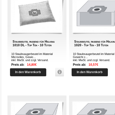
Staubbeutel passend für Helkina
Staubbeutel passend für Helki
1010 DL - Top Ten - 10 Tüten
1020 - Top Ten - 10 Tüten
10 Staubsaugerbeutel im Material
10 Staubsaugerbeutel im Material 
Microvlies, Gewic...
Gewicht c...
inkl. MwSt. und zzgl.
Versand
.
inkl. MwSt. und zzgl.
Versand
.
Preis ab:
14,80€
Preis ab:
10,57€
In den Warenkorb
In den Warenkorb