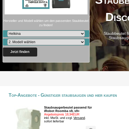
Disc
Hersteller und Modell wählen um den passenden Staubbeutel
zu finden!
Staubbeutel f
Staubsaug
Jetzt finden
Top-Angebote - Günstiger staubsaugen und hier kaufen
Staubsaugerbeutel passend für
iRobot Roomba s9, s9+
Angebotspreis 18,94EUR
inkl. MwSt. und zzgl.
Versand
.
sofort lieferbar