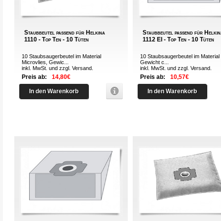
Staubbeutel passend für Helkina
Staubbeutel passend für Helki
1110 - Top Ten - 10 Tüten
1112 EI - Top Ten - 10 Tüten
10 Staubsaugerbeutel im Material
10 Staubsaugerbeutel im Material 
Microvlies, Gewic...
Gewicht c...
inkl. MwSt. und zzgl.
Versand
.
inkl. MwSt. und zzgl.
Versand
.
Preis ab:
14,80€
Preis ab:
10,57€
In den Warenkorb
In den Warenkorb