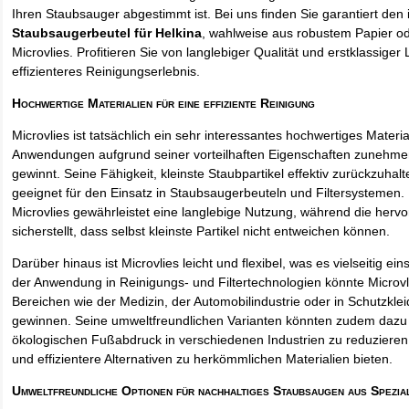
Ihren Staubsauger abgestimmt ist. Bei uns finden Sie garantiert den 
Staubsaugerbeutel für Helkina
, wahlweise aus robustem Papier o
Microvlies. Profitieren Sie von langlebiger Qualität und erstklassiger 
effizienteres Reinigungserlebnis.
Hochwertige Materialien für eine effiziente Reinigung
Microvlies ist tatsächlich ein sehr interessantes hochwertiges Materi
Anwendungen aufgrund seiner vorteilhaften Eigenschaften zunehm
gewinnt. Seine Fähigkeit, kleinste Staubpartikel effektiv zurückzuha
geeignet für den Einsatz in Staubsaugerbeuteln und Filtersystemen. 
Microvlies gewährleistet eine langlebige Nutzung, während die hervo
sicherstellt, dass selbst kleinste Partikel nicht entweichen können.
Darüber hinaus ist Microvlies leicht und flexibel, was es vielseitig e
der Anwendung in Reinigungs- und Filtertechnologien könnte Microvl
Bereichen wie der Medizin, der Automobilindustrie oder in Schutzkl
gewinnen. Seine umweltfreundlichen Varianten könnten zudem dazu 
ökologischen Fußabdruck in verschiedenen Industrien zu reduzieren,
und effizientere Alternativen zu herkömmlichen Materialien bieten.
Umweltfreundliche Optionen für nachhaltiges Staubsaugen aus Spezia