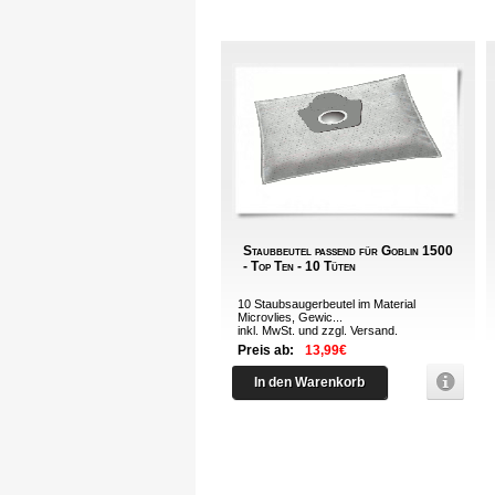
Staubbeutel passend für Goblin 1500
- Top Ten - 10 Tüten
10 Staubsaugerbeutel im Material
Microvlies, Gewic...
inkl. MwSt. und zzgl.
Versand
.
Preis ab:
13,99€
In den Warenkorb