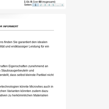
1
bis
8
(von
60
insgesamt)
Seiten:
1
2
3
4
5
...
»
r informiert
ns finden Sie garantiert den idealen
tät und erstklassiger Leistung für ein
eilhaften Eigenschaften zunehmend an
 in Staubsaugerbeuteln und
tellt, dass selbst kleinste Partikel nicht
tertechnologien könnte Microvlies auch in
lichen Varianten könnten zudem dazu
nativen zu herkömmlichen Materialien