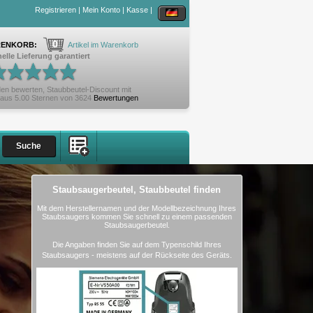
Registrieren
|
Mein Konto
|
Kasse
|
0
ENKORB:
Artikel im Warenkorb
elle Lieferung garantiert
en bewerten,
Staubbeutel-Discount
mit
aus
5.00
Sternen von
3624
Bewertungen
Staubsaugerbeutel, Staubbeutel finden
Mit dem Herstellernamen und der Modellbezeichnung Ihres
Staubsaugers kommen Sie schnell zu einem passenden
Staubsaugerbeutel.
Die Angaben finden Sie auf dem Typenschild Ihres
Staubsaugers - meistens auf der Rückseite des Geräts.