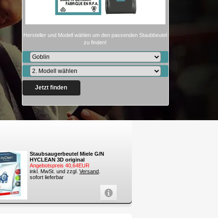
Hersteller und Modell wählen um den passenden Staubbeutel
zu finden!
Jetzt finden
Staubsaugerbeutel Miele G/N
HYCLEAN 3D original
Angebotspreis 40,64EUR
inkl. MwSt. und zzgl.
Versand
.
sofort lieferbar