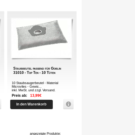
Staubbeutel passend für Goblin
31010 - Top Ten - 10 Tüten
10 Staubsaugerbeutel - Material
Microvlies - Gewic...
inkl. MwSt. und zzgl.
Versand
.
Preis ab:
13,99€
In den Warenkorb
angezeigte Produkte: