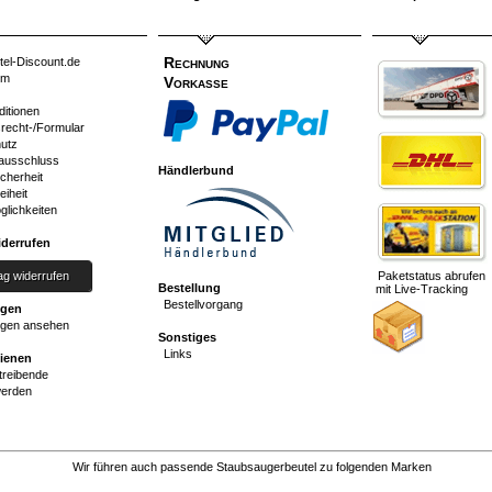
Rechnung
tel-Discount.de
um
Vorkasse
ditionen
srecht-/Formular
utz
ausschluss
Händlerbund
cherheit
eiheit
glichkeiten
iderrufen
ag widerrufen
Paketstatus abrufen
Bestellung
mit Live-Tracking
Bestellvorgang
ngen
gen ansehen
Sonstiges
Links
dienen
reibende
werden
Wir führen auch passende Staubsaugerbeutel zu folgenden Marken