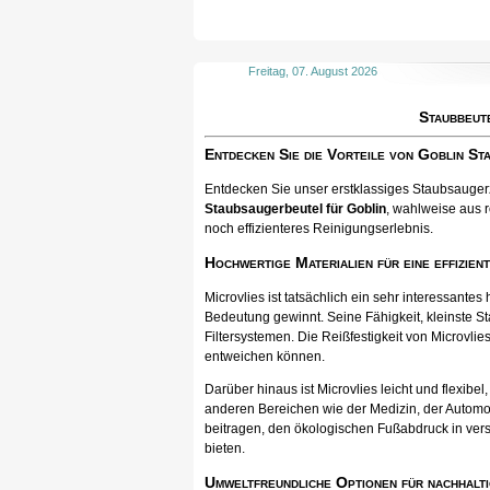
Freitag, 07. August 2026
Staubbeut
Entdecken Sie die Vorteile von Goblin S
Entdecken Sie unser erstklassiges Staubsaugerzu
Staubsaugerbeutel für Goblin
, wahlweise aus r
noch effizienteres Reinigungserlebnis.
Hochwertige Materialien für eine effizien
Microvlies ist tatsächlich ein sehr interessan
Bedeutung gewinnt. Seine Fähigkeit, kleinste St
Filtersystemen. Die Reißfestigkeit von Microvlies
entweichen können.
Darüber hinaus ist Microvlies leicht und flexib
anderen Bereichen wie der Medizin, der Automo
beitragen, den ökologischen Fußabdruck in vers
bieten.
Umweltfreundliche Optionen für nachhalti