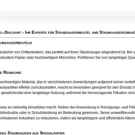
el-Discount
- Ihr Experte für Staubsaugerbeutel und Staubsaugerzubehö
taubsaugerbeuteln
behör von Drittanbietern, das perfekt auf Ihren Staubsauger abgestimmt ist. Bei u
obustem Papier oder hochwertigem Microvlies. Profitieren Sie von langlebiger Quali
te Reinigung
tes hochwertiges Material, das in verschiedenen Anwendungen aufgrund seiner vort
aubpartikel effektiv zurückzuhalten, macht es besonders geeignet für den Einsatz
 gewährleistet eine langlebige Nutzung, während die hervorragende Filtration sichers
el, was es vielseitig einsetzbar macht. Neben der Anwendung in Reinigungs- und Fil
bilindustrie oder in Schutzkleidung an Bedeutung gewinnen. Seine umweltfreund
chiedenen Industrien zu reduzieren, indem sie langlebigere und effizientere Alter
ges Staubsaugen aus Spezialpapier