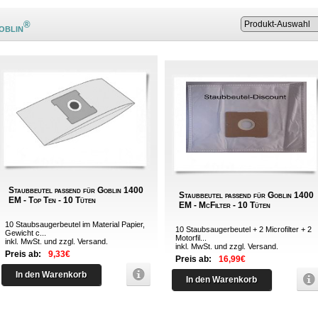
®
oblin
Staubbeutel passend für Goblin 1400
Staubbeutel passend für Goblin 1400
EM - Top Ten - 10 Tüten
EM - McFilter - 10 Tüten
10 Staubsaugerbeutel im Material Papier,
10 Staubsaugerbeutel + 2 Microfilter + 2
Gewicht c...
Motorfil...
inkl. MwSt. und zzgl.
Versand
.
inkl. MwSt. und zzgl.
Versand
.
Preis ab:
9,33€
Preis ab:
16,99€
In den Warenkorb
In den Warenkorb