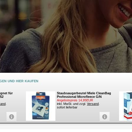
en und hier kaufen
ignet für
Staubsaugerbeutel Miele CleanBag
252
Professional Microfleece G/N
Angebotspreis 14,95EUR
sand
.
inkl. MwSt. und zzgl.
Versand
.
sofort lieferbar