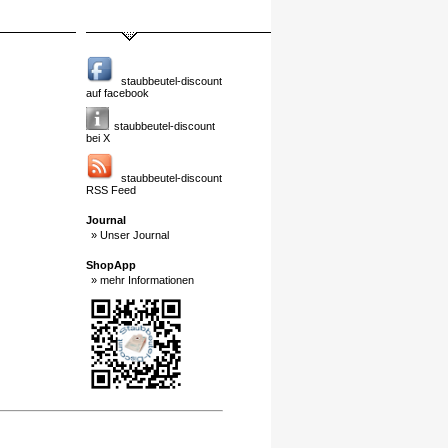
staubbeutel-discount
auf facebook
staubbeutel-discount
bei X
staubbeutel-discount
RSS Feed
Journal
» Unser Journal
ShopApp
» mehr Informationen