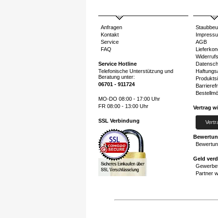
Anfragen
Staubbeu
Kontakt
Impress
Service
AGB
FAQ
Lieferkon
Widerruf
Service Hotline
Datensch
Telefonische Unterstützung und
Haftungs
Beratung unter:
Produktsi
06701 - 911724
Barrierefr
Bestellmö
MO-DO 08:00 - 17:00 Uhr
FR 08:00 - 13:00 Uhr
Vertrag w
SSL Verbindung
Vertr
Bewertu
Bewertun
Geld ver
Gewerbet
Partner 