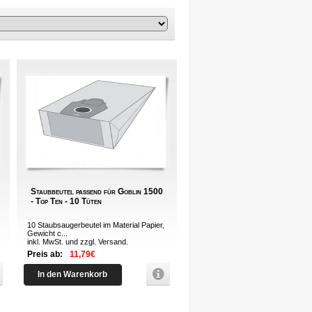
Staubbeutel passend für Goblin 1500
- Top Ten - 10 Tüten
10 Staubsaugerbeutel im Material Papier,
Gewicht c...
inkl. MwSt. und zzgl.
Versand
.
Preis ab:
11,79€
In den Warenkorb