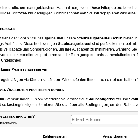
tfreundlichem naturgebleichten Material hergestellt. Diese Filterpapiere beste
ose. Mit zwei- bis vierlagigen Kombinationen von Staubfilterpapieren wird eine S
ubsauger
ffizienz der Goblin Staubsaugerbeutel! Unsere
Staubsaugerbeutel Goblin
bieten Ih
gs-Verhältnis. Diese hochwertigen
Staubsaugerbeutel
sind perfekt kompatibel mit
usive Rabatte und Sonderaktionen, um Ihre Ausgaben zu minimieren, während Sie
von diesen Vorteilen zu profitieren und Ihr Reinigungserlebnis zu revolutionieren.
 Unterschied!
 Ihrer Staubsaugerbeutel
 regelmäßigen Abständen stattfinden. Wir empfehlen Ihnen nach ca. einem halben 
iven Angeboten profitieren können
t für Stammkunden! Ein 5% Wiederbestellerrabatt auf
Staubsaugerbeutel
und
Stau
o kostengünstiger. Informieren Sie sich über alle Bedingungen, um den Rabatt v
sletter erhalten?
Information
Zahlungsarten
Versandpartner