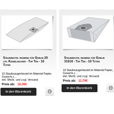
Staubbeutel passend für Goblin 20
Staubbeutel passend für Goblin
ltr. Kesselsauger - Top Ten - 10
31010 - Top Ten - 10 Tüten
Tüten
10 Staubsaugerbeutel im Material Papier,
Gewicht c...
10 Staubsaugerbeutel im Material Papier,
inkl. MwSt. und zzgl.
Versand
.
Gewicht c...
inkl. MwSt. und zzgl.
Versand
.
Preis ab:
11,79€
Preis ab:
18,36€
In den Warenkorb
In den Warenkorb