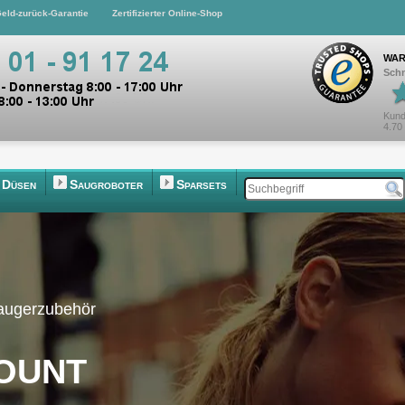
eld-zurück-Garantie
Zertifizierter Online-Shop
WAR
Schn
Kund
4.70
Düsen
Saugroboter
Sparsets
saugerzubehör
ount