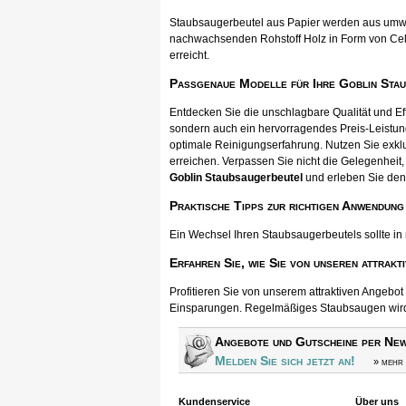
Staubsaugerbeutel aus Papier werden aus umwel
nachwachsenden Rohstoff Holz in Form von Cellul
erreicht.
Passgenaue Modelle für Ihre Goblin Sta
Entdecken Sie die unschlagbare Qualität und E
sondern auch ein hervorragendes Preis-Leistun
optimale Reinigungserfahrung. Nutzen Sie exkl
erreichen. Verpassen Sie nicht die Gelegenheit, 
Goblin Staubsaugerbeutel
und erleben Sie den
Praktische Tipps zur richtigen Anwendung
Ein Wechsel Ihren Staubsaugerbeutels sollte in
Erfahren Sie, wie Sie von unseren attrakt
Profitieren Sie von unserem attraktiven Angebo
Einsparungen. Regelmäßiges Staubsaugen wird s
Angebote und Gutscheine per New
Melden Sie sich jetzt an!
» mehr 
Kundenservice
Über uns