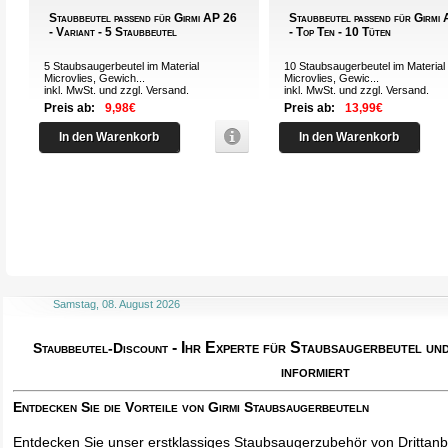
Staubbeutel passend für Girmi AP 26
Staubbeutel passend für Girmi
- Variant - 5 Staubbeutel
- Top Ten - 10 Tüten
5 Staubsaugerbeutel im Material
10 Staubsaugerbeutel im Material
Microvlies, Gewich...
Microvlies, Gewic...
inkl. MwSt. und zzgl.
Versand
.
inkl. MwSt. und zzgl.
Versand
.
Preis ab:
9,98€
Preis ab:
13,99€
In den Warenkorb
In den Warenkorb
Samstag, 08. August 2026
- Ihr Experte für Staubsaugerbeutel u
Staubbeutel-Discount
informiert
Entdecken Sie die Vorteile von Girmi Staubsaugerbeuteln
Entdecken Sie unser erstklassiges Staubsaugerzubehör von Drittanbi