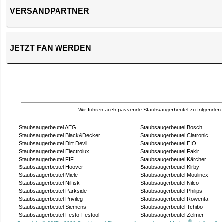
VERSANDPARTNER
JETZT FAN WERDEN
Wir führen auch passende Staubsaugerbeutel zu folgenden
Staubsaugerbeutel AEG
Staubsaugerbeutel Bosch
Staubsaugerbeutel Black&Decker
Staubsaugerbeutel Clatronic
Staubsaugerbeutel Dirt Devil
Staubsaugerbeutel EIO
Staubsaugerbeutel Electrolux
Staubsaugerbeutel Fakir
Staubsaugerbeutel FIF
Staubsaugerbeutel Kärcher
Staubsaugerbeutel Hoover
Staubsaugerbeutel Kirby
Staubsaugerbeutel Miele
Staubsaugerbeutel Moulinex
Staubsaugerbeutel Nilfisk
Staubsaugerbeutel Nilco
Staubsaugerbeutel Parkside
Staubsaugerbeutel Philips
Staubsaugerbeutel Privileg
Staubsaugerbeutel Rowenta
Staubsaugerbeutel Siemens
Staubsaugerbeutel Tchibo
Staubsaugerbeutel Festo-Festool
Staubsaugerbeutel Zelmer
®