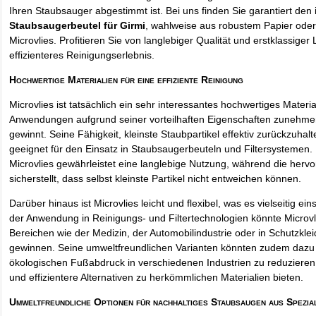
Ihren Staubsauger abgestimmt ist. Bei uns finden Sie garantiert den 
Staubsaugerbeutel für Girmi
, wahlweise aus robustem Papier ode
Microvlies. Profitieren Sie von langlebiger Qualität und erstklassiger 
effizienteres Reinigungserlebnis.
Hochwertige Materialien für eine effiziente Reinigung
Microvlies ist tatsächlich ein sehr interessantes hochwertiges Materi
Anwendungen aufgrund seiner vorteilhaften Eigenschaften zunehm
gewinnt. Seine Fähigkeit, kleinste Staubpartikel effektiv zurückzuha
geeignet für den Einsatz in Staubsaugerbeuteln und Filtersystemen. 
Microvlies gewährleistet eine langlebige Nutzung, während die hervo
sicherstellt, dass selbst kleinste Partikel nicht entweichen können.
Darüber hinaus ist Microvlies leicht und flexibel, was es vielseitig e
der Anwendung in Reinigungs- und Filtertechnologien könnte Microvl
Bereichen wie der Medizin, der Automobilindustrie oder in Schutzkl
gewinnen. Seine umweltfreundlichen Varianten könnten zudem dazu 
ökologischen Fußabdruck in verschiedenen Industrien zu reduzieren,
und effizientere Alternativen zu herkömmlichen Materialien bieten.
Umweltfreundliche Optionen für nachhaltiges Staubsaugen aus Spezia