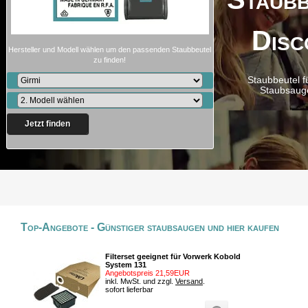
Disc
Hersteller und Modell wählen um den passenden Staubbeutel
zu finden!
Staubbeutel f
Staubsaug
Jetzt finden
Top-Angebote - Günstiger staubsaugen und hier kaufen
Filterset geeignet für Vorwerk Kobold
System 131
Angebotspreis 21,59EUR
inkl. MwSt. und zzgl.
Versand
.
sofort lieferbar