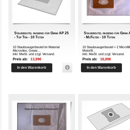
Staubbeutel passend für Girmi AP 25
Staubbeutel passend für Girmi
- Top Ten - 10 Tüten
- McFilter - 10 Tüten
10 Staubsaugerbeutel im Material
10 Staubsaugerbeutel + 2 Microfilt
Microvlies, Gewic...
Motorfil...
inkl. MwSt. und zzgl.
Versand
.
inkl. MwSt. und zzgl.
Versand
.
Preis ab:
13,99€
Preis ab:
16,99€
In den Warenkorb
In den Warenkorb