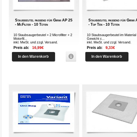
Staubbeutel passend für Girmi AP 25
Staubbeutel passend für Girmi
- McFilter - 10 Tüten
- Top Ten - 10 Tüten
10 Staubsaugerbeutel + 2 Microfilter + 2
10 Staubsaugerbeutel im Material 
Motorfil...
Gewicht c...
inkl. MwSt. und zzgl.
Versand
.
inkl. MwSt. und zzgl.
Versand
.
Preis ab:
16,99€
Preis ab:
9,33€
In den Warenkorb
In den Warenkorb