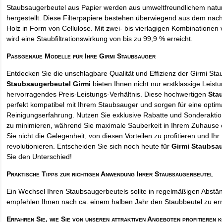
Staubsaugerbeutel aus Papier werden aus umweltfreundlichem natur
hergestellt. Diese Filterpapiere bestehen überwiegend aus dem na
Holz in Form von Cellulose. Mit zwei- bis vierlagigen Kombinationen 
wird eine Staubfiltrationswirkung von bis zu 99,9 % erreicht.
Passgenaue Modelle für Ihre Girmi Staubsauger
Entdecken Sie die unschlagbare Qualität und Effizienz der Girmi St
Staubsaugerbeutel Girmi
bieten Ihnen nicht nur erstklassige Leist
hervorragendes Preis-Leistungs-Verhältnis. Diese hochwertigen
Sta
perfekt kompatibel mit Ihrem Staubsauger und sorgen für eine optim
Reinigungserfahrung. Nutzen Sie exklusive Rabatte und Sonderakti
zu minimieren, während Sie maximale Sauberkeit in Ihrem Zuhause 
Sie nicht die Gelegenheit, von diesen Vorteilen zu profitieren und Ih
revolutionieren. Entscheiden Sie sich noch heute für
Girmi Staubsa
Sie den Unterschied!
Praktische Tipps zur richtigen Anwendung Ihrer Staubsaugerbeutel
Ein Wechsel Ihren Staubsaugerbeutels sollte in regelmäßigen Abstän
empfehlen Ihnen nach ca. einem halben Jahr den Staubbeutel zu er
Erfahren Sie, wie Sie von unseren attraktiven Angeboten profitieren 