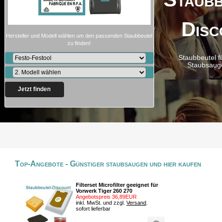
Disc
Hersteller und Modell wählen um den passenden Staubbeutel
zu finden!
Staubbeutel f
Staubsaug
Jetzt finden
Top-Angebote - Günstiger staubsaugen und hier kaufen
Filterset Microfilter geeignet für
Vorwerk Tiger 260 270
Angebotspreis 36,89EUR
inkl. MwSt. und zzgl.
Versand
.
sofort lieferbar