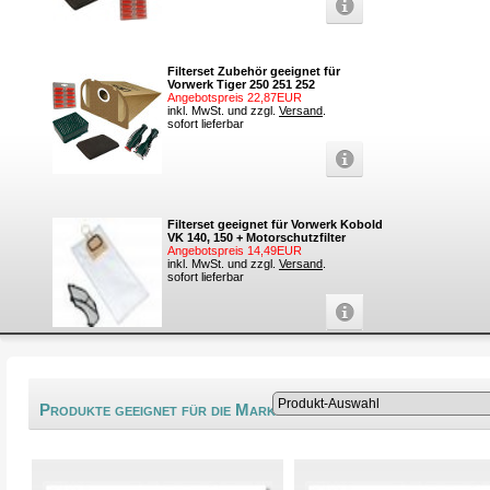
Filterset Zubehör geeignet für
Vorwerk Tiger 250 251 252
Angebotspreis 22,87EUR
inkl. MwSt. und zzgl.
Versand
.
sofort lieferbar
Filterset geeignet für Vorwerk Kobold
VK 140, 150 + Motorschutzfilter
Angebotspreis 14,49EUR
inkl. MwSt. und zzgl.
Versand
.
sofort lieferbar
®
Produkte geeignet für die Marke Festo-Festool