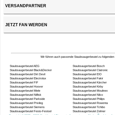
VERSANDPARTNER
JETZT FAN WERDEN
Wir führen auch passende Staubsaugerbeutel zu folgenden
Staubsaugerbeutel AEG
Staubsaugerbeutel Bosch
Staubsaugerbeutel Black&Decker
Staubsaugerbeutel Clatronic
Staubsaugerbeutel Dirt Devil
Staubsaugerbeutel EIO
Staubsaugerbeutel Electrolux
Staubsaugerbeutel Fakir
Staubsaugerbeutel FIF
Staubsaugerbeutel Kärcher
Staubsaugerbeutel Hoover
Staubsaugerbeutel Kirby
Staubsaugerbeutel Miele
Staubsaugerbeutel Moulinex
Staubsaugerbeutel Nilfisk
Staubsaugerbeutel Nilco
Staubsaugerbeutel Parkside
Staubsaugerbeutel Philips
Staubsaugerbeutel Privileg
Staubsaugerbeutel Rowenta
Staubsaugerbeutel Siemens
Staubsaugerbeutel Tchibo
Staubsaugerbeutel Festo-Festool
Staubsaugerbeutel Zelmer
®