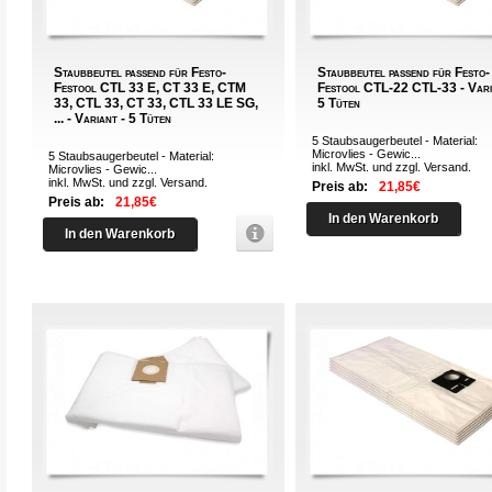
Staubbeutel passend für Festo-
Staubbeutel passend für Festo-
Festool CTL 33 E, CT 33 E, CTM
Festool CTL-22 CTL-33 - Vari
33, CTL 33, CT 33, CTL 33 LE SG,
5 Tüten
... - Variant - 5 Tüten
5 Staubsaugerbeutel - Material:
Microvlies - Gewic...
5 Staubsaugerbeutel - Material:
inkl. MwSt. und zzgl.
Versand
.
Microvlies - Gewic...
inkl. MwSt. und zzgl.
Versand
.
Preis ab:
21,85€
Preis ab:
21,85€
In den Warenkorb
In den Warenkorb