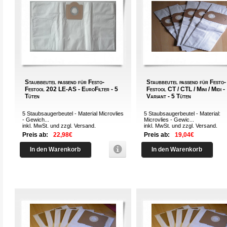
Staubbeutel passend für Festo-
Staubbeutel passend für Festo-
Festool 202 LE-AS - EuroFilter - 5
Festool CT / CTL / Mini / Midi -
Tüten
Variant - 5 Tüten
5 Staubsaugerbeutel - Material Microvlies
5 Staubsaugerbeutel - Material:
- Gewich...
Microvlies - Gewic...
inkl. MwSt. und zzgl.
Versand
.
inkl. MwSt. und zzgl.
Versand
.
Preis ab:
22,98€
Preis ab:
19,04€
In den Warenkorb
In den Warenkorb