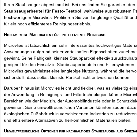
Ihren Staubsauger abgestimmt ist. Bei uns finden Sie garantiert den 
Staubsaugerbeutel für Festo-Festool
, wahlweise aus robustem Pa
hochwertigem Microvlies. Profitieren Sie von langlebiger Qualität und
für ein noch effizienteres Reinigungserlebnis.
Hochwertige Materialien für eine effiziente Reinigung
Microvlies ist tatsächlich ein sehr interessantes hochwertiges Materi
Anwendungen aufgrund seiner vorteilhaften Eigenschaften zunehm
gewinnt. Seine Fähigkeit, kleinste Staubpartikel effektiv zurückzuha
geeignet für den Einsatz in Staubsaugerbeuteln und Filtersystemen. 
Microvlies gewährleistet eine langlebige Nutzung, während die hervo
sicherstellt, dass selbst kleinste Partikel nicht entweichen können.
Darüber hinaus ist Microvlies leicht und flexibel, was es vielseitig e
der Anwendung in Reinigungs- und Filtertechnologien könnte Microvl
Bereichen wie der Medizin, der Automobilindustrie oder in Schutzkl
gewinnen. Seine umweltfreundlichen Varianten könnten zudem dazu 
ökologischen Fußabdruck in verschiedenen Industrien zu reduzieren,
und effizientere Alternativen zu herkömmlichen Materialien bieten.
Umweltfreundliche Optionen für nachhaltiges Staubsaugen aus Spezia