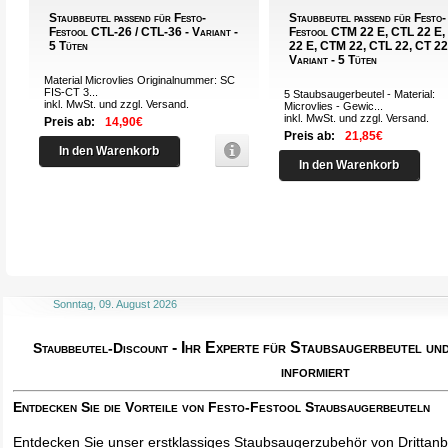
Staubbeutel passend für Festo-
Staubbeutel passend für Festo-
Festool CTL-26 / CTL-36 - Variant -
Festool CTM 22 E, CTL 22 E,
5 Tüten
22 E, CTM 22, CTL 22, CT 22
Variant - 5 Tüten
Material Microvlies Originalnummer: SC
FIS-CT 3...
5 Staubsaugerbeutel - Material:
inkl. MwSt. und zzgl.
Versand
.
Microvlies - Gewic...
inkl. MwSt. und zzgl.
Versand
.
Preis ab:
14,90€
Preis ab:
21,85€
In den Warenkorb
In den Warenkorb
Sonntag, 09. August 2026
- Ihr Experte für Staubsaugerbeutel u
Staubbeutel-Discount
informiert
Entdecken Sie die Vorteile von Festo-Festool Staubsaugerbeuteln
Entdecken Sie unser erstklassiges Staubsaugerzubehör von Drittanbi