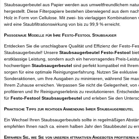
Staubsaugerbeutel aus Papier werden aus umweltfreundlichem natur
hergestellt. Diese Filterpapiere bestehen überwiegend aus dem na
Holz in Form von Cellulose. Mit zwei- bis vierlagigen Kombinationen 
wird eine Staubfiltrationswirkung von bis zu 99,9 % erreicht.
Passgenaue Modelle für Ihre Festo-Festool Staubsauger
Entdecken Sie die unschlagbare Qualität und Effizienz der Festo-Fes
Staubsaugerbeutel! Unsere
Staubsaugerbeutel Festo-Festool
biet
erstklassige Leistung, sondern auch ein hervorragendes Preis-Leistu
hochwertigen
Staubsaugerbeutel
sind perfekt kompatibel mit Ihre
sorgen für eine optimale Reinigungserfahrung. Nutzen Sie exklusive
Sonderaktionen, um Ihre Ausgaben zu minimieren, während Sie maxi
Ihrem Zuhause erreichen. Verpassen Sie nicht die Gelegenheit, von 
profitieren und Ihr Reinigungserlebnis zu revolutionieren. Entscheid
für
Festo-Festool Staubsaugerbeutel
und erleben Sie den Untersc
Praktische Tipps zur richtigen Anwendung Ihrer Staubsaugerbeutel
Ein Wechsel Ihren Staubsaugerbeutels sollte in regelmäßigen Abstän
empfehlen Ihnen nach ca. einem halben Jahr den Staubbeutel zu er
Erfahren Sie, wie Sie von unseren attraktiven Angeboten profitieren 