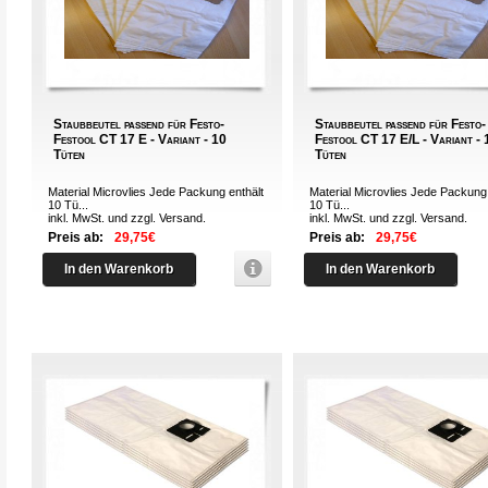
Staubbeutel passend für Festo-
Staubbeutel passend für Festo-
Festool CT 17 E - Variant - 10
Festool CT 17 E/L - Variant - 
Tüten
Tüten
Material Microvlies Jede Packung enthält
Material Microvlies Jede Packung 
10 Tü...
10 Tü...
inkl. MwSt. und zzgl.
Versand
.
inkl. MwSt. und zzgl.
Versand
.
Preis ab:
29,75€
Preis ab:
29,75€
In den Warenkorb
In den Warenkorb