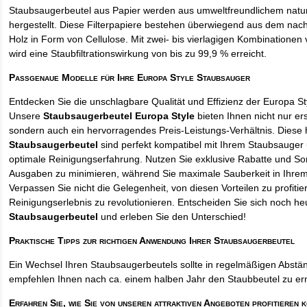
Staubsaugerbeutel aus Papier werden aus umweltfreundlichem natur
hergestellt. Diese Filterpapiere bestehen überwiegend aus dem na
Holz in Form von Cellulose. Mit zwei- bis vierlagigen Kombinationen 
wird eine Staubfiltrationswirkung von bis zu 99,9 % erreicht.
Passgenaue Modelle für Ihre Europa Style Staubsauger
Entdecken Sie die unschlagbare Qualität und Effizienz der Europa S
Unsere
Staubsaugerbeutel Europa Style
bieten Ihnen nicht nur ers
sondern auch ein hervorragendes Preis-Leistungs-Verhältnis. Diese
Staubsaugerbeutel
sind perfekt kompatibel mit Ihrem Staubsauger 
optimale Reinigungserfahrung. Nutzen Sie exklusive Rabatte und So
Ausgaben zu minimieren, während Sie maximale Sauberkeit in Ihre
Verpassen Sie nicht die Gelegenheit, von diesen Vorteilen zu profitie
Reinigungserlebnis zu revolutionieren. Entscheiden Sie sich noch he
Staubsaugerbeutel
und erleben Sie den Unterschied!
Praktische Tipps zur richtigen Anwendung Ihrer Staubsaugerbeutel
Ein Wechsel Ihren Staubsaugerbeutels sollte in regelmäßigen Abstän
empfehlen Ihnen nach ca. einem halben Jahr den Staubbeutel zu er
Erfahren Sie, wie Sie von unseren attraktiven Angeboten profitieren 