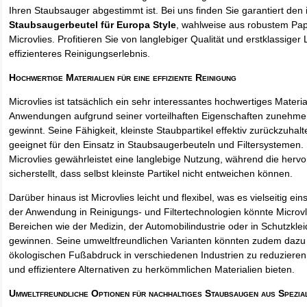
Ihren Staubsauger abgestimmt ist. Bei uns finden Sie garantiert den 
Staubsaugerbeutel für Europa Style
, wahlweise aus robustem Pa
Microvlies. Profitieren Sie von langlebiger Qualität und erstklassiger 
effizienteres Reinigungserlebnis.
Hochwertige Materialien für eine effiziente Reinigung
Microvlies ist tatsächlich ein sehr interessantes hochwertiges Materi
Anwendungen aufgrund seiner vorteilhaften Eigenschaften zunehm
gewinnt. Seine Fähigkeit, kleinste Staubpartikel effektiv zurückzuha
geeignet für den Einsatz in Staubsaugerbeuteln und Filtersystemen. 
Microvlies gewährleistet eine langlebige Nutzung, während die hervo
sicherstellt, dass selbst kleinste Partikel nicht entweichen können.
Darüber hinaus ist Microvlies leicht und flexibel, was es vielseitig e
der Anwendung in Reinigungs- und Filtertechnologien könnte Microvl
Bereichen wie der Medizin, der Automobilindustrie oder in Schutzkl
gewinnen. Seine umweltfreundlichen Varianten könnten zudem dazu 
ökologischen Fußabdruck in verschiedenen Industrien zu reduzieren,
und effizientere Alternativen zu herkömmlichen Materialien bieten.
Umweltfreundliche Optionen für nachhaltiges Staubsaugen aus Spezia