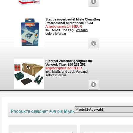
Staubsaugerbeutel Miele CleanBag
Professional Microfleece F/J/M
Angebotspreis 14,95EUR
inkl. MwSt. und zzgl.
Versand
.
sofort lieferbar
Filterset Zubehör geeignet für
Vorwerk Tiger 250 251 252
Angebotspreis 22,87EUR
inkl. MwSt. und zzgl.
Versand
.
sofort lieferbar
®
Produkte geeignet für die Marke Europa Style