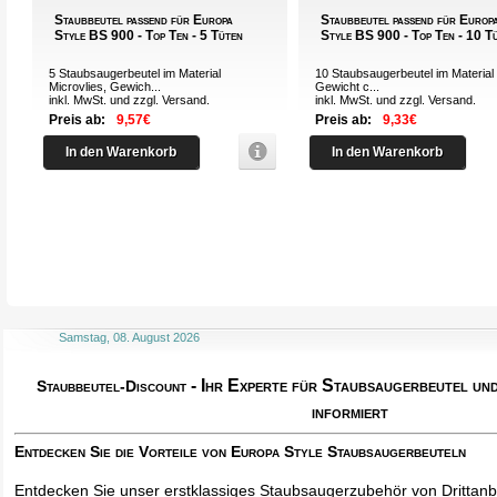
Staubbeutel passend für Europa
Staubbeutel passend für Europ
Style BS 900 - Top Ten - 5 Tüten
Style BS 900 - Top Ten - 10 T
5 Staubsaugerbeutel im Material
10 Staubsaugerbeutel im Material 
Microvlies, Gewich...
Gewicht c...
inkl. MwSt. und zzgl.
Versand
.
inkl. MwSt. und zzgl.
Versand
.
Preis ab:
9,57€
Preis ab:
9,33€
In den Warenkorb
In den Warenkorb
Samstag, 08. August 2026
- Ihr Experte für Staubsaugerbeutel u
Staubbeutel-Discount
informiert
Entdecken Sie die Vorteile von Europa Style Staubsaugerbeuteln
Entdecken Sie unser erstklassiges Staubsaugerzubehör von Drittanbi