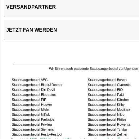
VERSANDPARTNER
JETZT FAN WERDEN
Wir führen auch passende Staubsaugerbeutel zu folgenden
Staubsaugerbeutel AEG
Staubsaugerbeutel Bosch
Staubsaugerbeutel Black&Decker
Staubsaugerbeutel Clatronic
Staubsaugerbeutel Dirt Devil
Staubsaugerbeutel EIO
Staubsaugerbeutel Electrolux
Staubsaugerbeutel Fakir
Staubsaugerbeutel FIF
Staubsaugerbeutel Kärcher
Staubsaugerbeutel Hoover
Staubsaugerbeutel Kirby
Staubsaugerbeutel Miele
Staubsaugerbeutel Moulinex
Staubsaugerbeutel Nilfisk
Staubsaugerbeutel Nilco
Staubsaugerbeutel Parkside
Staubsaugerbeutel Philips
Staubsaugerbeutel Privileg
Staubsaugerbeutel Rowenta
Staubsaugerbeutel Siemens
Staubsaugerbeutel Tchibo
Staubsaugerbeutel Festo-Festool
Staubsaugerbeutel Zelmer
®