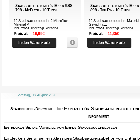
Staubbeutel passend für Erres RSS
Staubbeutel passend für Erre
798 - McFilter - 10 Tüten
898 - Top Ten - 10 Tüten
10 Staubsaugerbeutel + 2 Microfilter -
10 Staubsaugerbeutel im Material 
Material M...
Gewicht c...
inkl. MwSt. und zzgl.
Versand
.
inkl. MwSt. und zzgl.
Versand
.
Preis ab:
16,99€
Preis ab:
11,35€
In den Warenkorb
In den Warenkorb
Samstag, 08. August 2026
- Ihr Experte für Staubsaugerbeutel u
Staubbeutel-Discount
informiert
Entdecken Sie die Vorteile von Erres Staubsaugerbeuteln
Entdecken Sie unser erstklassiges Staubsaugerzubehör von Drittanbi