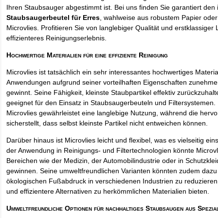
Ihren Staubsauger abgestimmt ist. Bei uns finden Sie garantiert den 
Staubsaugerbeutel für Erres
, wahlweise aus robustem Papier ode
Microvlies. Profitieren Sie von langlebiger Qualität und erstklassiger 
effizienteres Reinigungserlebnis.
Hochwertige Materialien für eine effiziente Reinigung
Microvlies ist tatsächlich ein sehr interessantes hochwertiges Materi
Anwendungen aufgrund seiner vorteilhaften Eigenschaften zunehm
gewinnt. Seine Fähigkeit, kleinste Staubpartikel effektiv zurückzuha
geeignet für den Einsatz in Staubsaugerbeuteln und Filtersystemen. 
Microvlies gewährleistet eine langlebige Nutzung, während die hervo
sicherstellt, dass selbst kleinste Partikel nicht entweichen können.
Darüber hinaus ist Microvlies leicht und flexibel, was es vielseitig e
der Anwendung in Reinigungs- und Filtertechnologien könnte Microvl
Bereichen wie der Medizin, der Automobilindustrie oder in Schutzkl
gewinnen. Seine umweltfreundlichen Varianten könnten zudem dazu 
ökologischen Fußabdruck in verschiedenen Industrien zu reduzieren,
und effizientere Alternativen zu herkömmlichen Materialien bieten.
Umweltfreundliche Optionen für nachhaltiges Staubsaugen aus Spezia