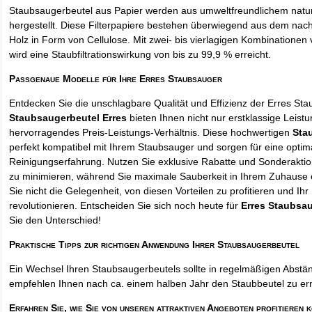
Staubsaugerbeutel aus Papier werden aus umweltfreundlichem natur
hergestellt. Diese Filterpapiere bestehen überwiegend aus dem na
Holz in Form von Cellulose. Mit zwei- bis vierlagigen Kombinationen 
wird eine Staubfiltrationswirkung von bis zu 99,9 % erreicht.
Passgenaue Modelle für Ihre Erres Staubsauger
Entdecken Sie die unschlagbare Qualität und Effizienz der Erres St
Staubsaugerbeutel Erres
bieten Ihnen nicht nur erstklassige Leist
hervorragendes Preis-Leistungs-Verhältnis. Diese hochwertigen
Sta
perfekt kompatibel mit Ihrem Staubsauger und sorgen für eine optim
Reinigungserfahrung. Nutzen Sie exklusive Rabatte und Sonderakti
zu minimieren, während Sie maximale Sauberkeit in Ihrem Zuhause 
Sie nicht die Gelegenheit, von diesen Vorteilen zu profitieren und Ih
revolutionieren. Entscheiden Sie sich noch heute für
Erres Staubsa
Sie den Unterschied!
Praktische Tipps zur richtigen Anwendung Ihrer Staubsaugerbeutel
Ein Wechsel Ihren Staubsaugerbeutels sollte in regelmäßigen Abstän
empfehlen Ihnen nach ca. einem halben Jahr den Staubbeutel zu er
Erfahren Sie, wie Sie von unseren attraktiven Angeboten profitieren 