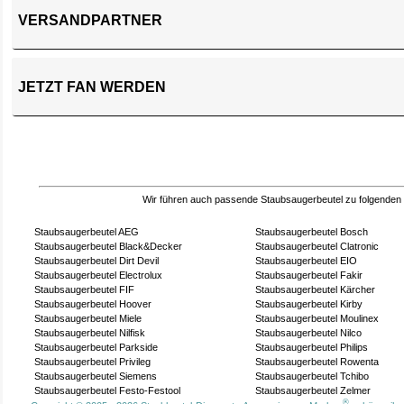
VERSANDPARTNER
JETZT FAN WERDEN
Wir führen auch passende Staubsaugerbeutel zu folgenden
Staubsaugerbeutel AEG
Staubsaugerbeutel Bosch
Staubsaugerbeutel Black&Decker
Staubsaugerbeutel Clatronic
Staubsaugerbeutel Dirt Devil
Staubsaugerbeutel EIO
Staubsaugerbeutel Electrolux
Staubsaugerbeutel Fakir
Staubsaugerbeutel FIF
Staubsaugerbeutel Kärcher
Staubsaugerbeutel Hoover
Staubsaugerbeutel Kirby
Staubsaugerbeutel Miele
Staubsaugerbeutel Moulinex
Staubsaugerbeutel Nilfisk
Staubsaugerbeutel Nilco
Staubsaugerbeutel Parkside
Staubsaugerbeutel Philips
Staubsaugerbeutel Privileg
Staubsaugerbeutel Rowenta
Staubsaugerbeutel Siemens
Staubsaugerbeutel Tchibo
Staubsaugerbeutel Festo-Festool
Staubsaugerbeutel Zelmer
®