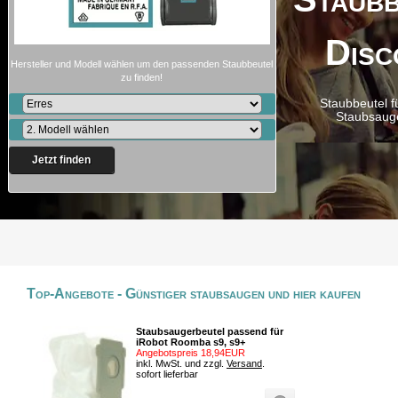
Disc
Hersteller und Modell wählen um den passenden Staubbeutel
zu finden!
Staubbeutel f
Staubsaug
Jetzt finden
Top-Angebote - Günstiger staubsaugen und hier kaufen
Staubsaugerbeutel passend für
iRobot Roomba s9, s9+
Angebotspreis 18,94EUR
inkl. MwSt. und zzgl.
Versand
.
sofort lieferbar