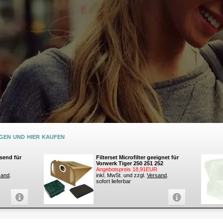
en und hier kaufen
send für
Filterset Microfilter geeignet für
Vorwerk Tiger 250 251 252
Angebotspreis 18,91EUR
sand
.
inkl. MwSt. und zzgl.
Versand
.
sofort lieferbar