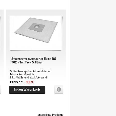
Staubbeutel passend für Emide BS
702 - Top Ten - 5 Tüten
5 Staubsaugerbeutel im Material
Microvlies, Gewich...
inkl. MwSt. und zzgl.
Versand
.
Preis ab:
9,57€
In den Warenkorb
angezeigte Produkte: