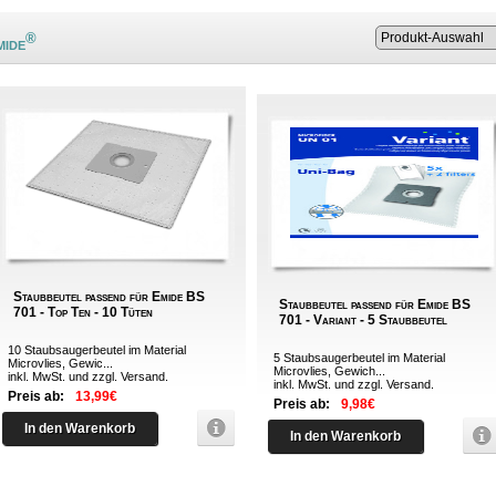
®
mide
Staubbeutel passend für Emide BS
Staubbeutel passend für Emide BS
701 - Top Ten - 10 Tüten
701 - Variant - 5 Staubbeutel
10 Staubsaugerbeutel im Material
5 Staubsaugerbeutel im Material
Microvlies, Gewic...
Microvlies, Gewich...
inkl. MwSt. und zzgl.
Versand
.
inkl. MwSt. und zzgl.
Versand
.
Preis ab:
13,99€
Preis ab:
9,98€
In den Warenkorb
In den Warenkorb