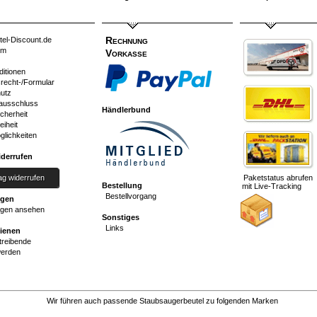
Rechnung
tel-Discount.de
um
Vorkasse
ditionen
srecht-/Formular
utz
ausschluss
Händlerbund
cherheit
eiheit
glichkeiten
iderrufen
ag widerrufen
Paketstatus abrufen
Bestellung
mit Live-Tracking
Bestellvorgang
ngen
gen ansehen
Sonstiges
Links
dienen
reibende
werden
Wir führen auch passende Staubsaugerbeutel zu folgenden Marken