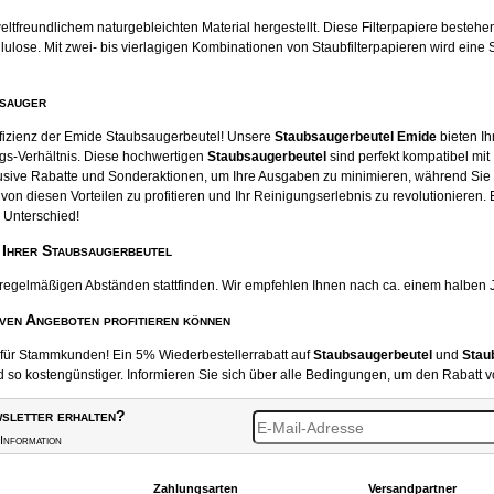
tfreundlichem naturgebleichten Material hergestellt. Diese Filterpapiere beste
ose. Mit zwei- bis vierlagigen Kombinationen von Staubfilterpapieren wird eine S
bsauger
ffizienz der Emide Staubsaugerbeutel! Unsere
Staubsaugerbeutel Emide
bieten Ih
gs-Verhältnis. Diese hochwertigen
Staubsaugerbeutel
sind perfekt kompatibel mit
usive Rabatte und Sonderaktionen, um Ihre Ausgaben zu minimieren, während Sie
von diesen Vorteilen zu profitieren und Ihr Reinigungserlebnis zu revolutionieren.
 Unterschied!
 Ihrer Staubsaugerbeutel
 regelmäßigen Abständen stattfinden. Wir empfehlen Ihnen nach ca. einem halben 
iven Angeboten profitieren können
t für Stammkunden! Ein 5% Wiederbestellerrabatt auf
Staubsaugerbeutel
und
Stau
o kostengünstiger. Informieren Sie sich über alle Bedingungen, um den Rabatt v
sletter erhalten?
Information
Zahlungsarten
Versandpartner