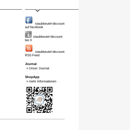
staubbeutel-discount
auf facebook
staubbeutel-discount
bei X
staubbeutel-discount
RSS Feed
Journal
» Unser Journal
ShopApp
» mehr Informationen