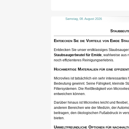
Samstag, 08. August 2026
Staubbeut
Entdecken Sie die Vorteile von Emide Sta
Entdecken Sie unser erstklassiges Staubsaugerzu
Staubsaugerbeutel für Emide
, wahlweise aus r
noch effizienteres Reinigungserlebnis.
Hochwertige Materialien für eine effizien
Microvlies ist tatsächlich ein sehr interessan
Bedeutung gewinnt. Seine Fähigkeit, kleinste St
Filtersystemen. Die Reißfestigkeit von Microvlies
entweichen können.
Darüber hinaus ist Microvlies leicht und flexib
anderen Bereichen wie der Medizin, der Automo
beitragen, den ökologischen Fußabdruck in vers
bieten.
Umweltfreundliche Optionen für nachhalti