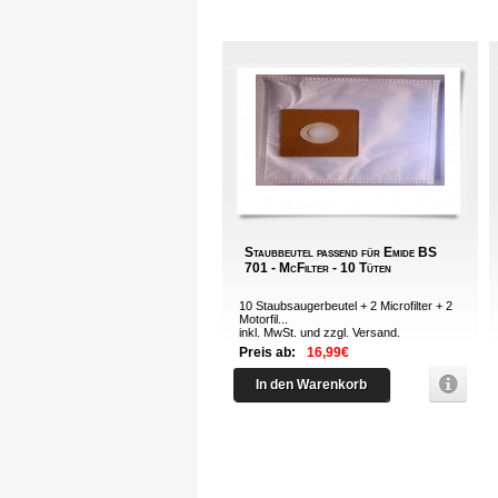
Staubbeutel passend für Emide BS
701 - McFilter - 10 Tüten
10 Staubsaugerbeutel + 2 Microfilter + 2
Motorfil...
inkl. MwSt. und zzgl.
Versand
.
Preis ab:
16,99€
In den Warenkorb