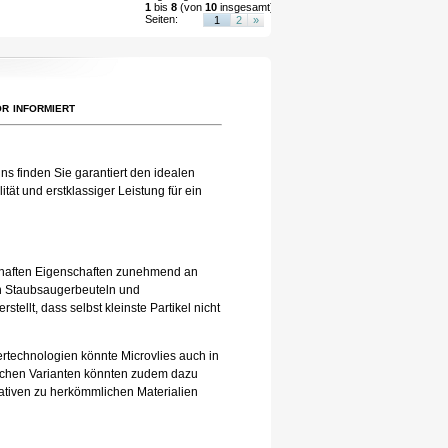
1
bis
8
(von
10
insgesamt)
Seiten:
1
2
»
r informiert
ns finden Sie garantiert den idealen
tät und erstklassiger Leistung für ein
eilhaften Eigenschaften zunehmend an
 in Staubsaugerbeuteln und
tellt, dass selbst kleinste Partikel nicht
tertechnologien könnte Microvlies auch in
lichen Varianten könnten zudem dazu
nativen zu herkömmlichen Materialien