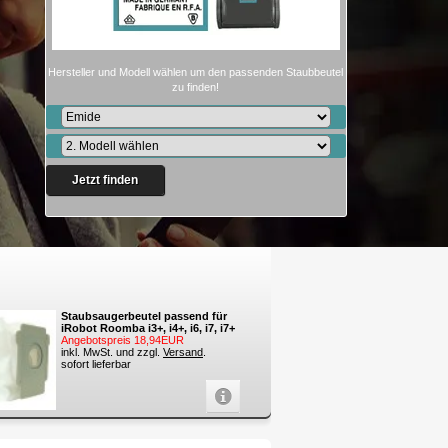
Hersteller und Modell wählen um den passenden Staubbeutel
zu finden!
Jetzt finden
Staubsaugerbeutel passend für
iRobot Roomba i3+, i4+, i6, i7, i7+
Angebotspreis 18,94EUR
inkl. MwSt. und zzgl.
Versand
.
sofort lieferbar