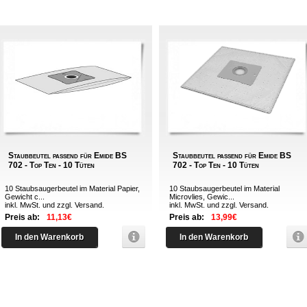
Staubbeutel passend für Emide BS
Staubbeutel passend für Emide BS
702 - Top Ten - 10 Tüten
702 - Top Ten - 10 Tüten
10 Staubsaugerbeutel im Material Papier,
10 Staubsaugerbeutel im Material
Gewicht c...
Microvlies, Gewic...
inkl. MwSt. und zzgl.
Versand
.
inkl. MwSt. und zzgl.
Versand
.
Preis ab:
11,13€
Preis ab:
13,99€
In den Warenkorb
In den Warenkorb