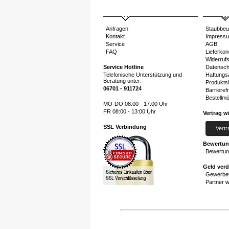
Anfragen
Staubbeu
Kontakt
Impress
Service
AGB
FAQ
Lieferkon
Widerruf
Service Hotline
Datensch
Telefonische Unterstützung und
Haftungs
Beratung unter:
Produktsi
06701 - 911724
Barrierefr
Bestellmö
MO-DO 08:00 - 17:00 Uhr
FR 08:00 - 13:00 Uhr
Vertrag w
SSL Verbindung
Vertr
Bewertu
Bewertun
Geld ver
Gewerbet
Partner 