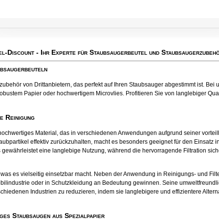
el-Discount
- Ihr Experte für Staubsaugerbeutel und Staubsaugerzubehö
ubsaugerbeuteln
behör von Drittanbietern, das perfekt auf Ihren Staubsauger abgestimmt ist. Bei u
obustem Papier oder hochwertigem Microvlies. Profitieren Sie von langlebiger Quali
te Reinigung
tes hochwertiges Material, das in verschiedenen Anwendungen aufgrund seiner vort
aubpartikel effektiv zurückzuhalten, macht es besonders geeignet für den Einsatz
 gewährleistet eine langlebige Nutzung, während die hervorragende Filtration sichers
el, was es vielseitig einsetzbar macht. Neben der Anwendung in Reinigungs- und Fil
bilindustrie oder in Schutzkleidung an Bedeutung gewinnen. Seine umweltfreund
chiedenen Industrien zu reduzieren, indem sie langlebigere und effizientere Alter
ges Staubsaugen aus Spezialpapier