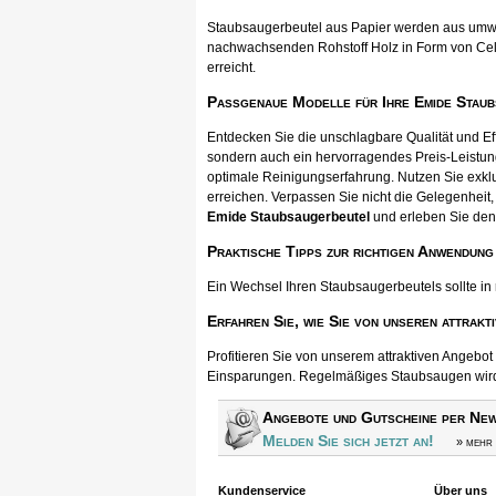
Staubsaugerbeutel aus Papier werden aus umwel
nachwachsenden Rohstoff Holz in Form von Cellul
erreicht.
Passgenaue Modelle für Ihre Emide Stau
Entdecken Sie die unschlagbare Qualität und E
sondern auch ein hervorragendes Preis-Leistun
optimale Reinigungserfahrung. Nutzen Sie exkl
erreichen. Verpassen Sie nicht die Gelegenheit, 
Emide Staubsaugerbeutel
und erleben Sie den
Praktische Tipps zur richtigen Anwendung
Ein Wechsel Ihren Staubsaugerbeutels sollte in
Erfahren Sie, wie Sie von unseren attrakt
Profitieren Sie von unserem attraktiven Angebo
Einsparungen. Regelmäßiges Staubsaugen wird s
Angebote und Gutscheine per New
Melden Sie sich jetzt an!
» mehr 
Kundenservice
Über uns