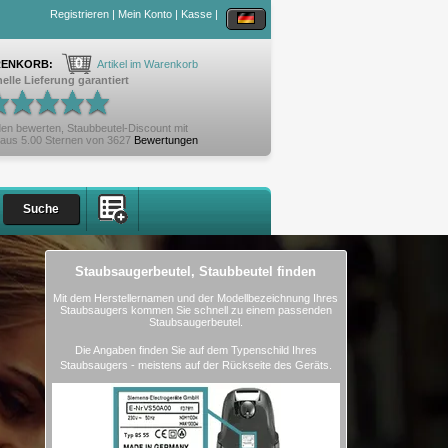
Registrieren
|
Mein Konto
|
Kasse
|
0
ENKORB:
Artikel im Warenkorb
elle Lieferung garantiert
en bewerten,
Staubbeutel-Discount
mit
aus
5.00
Sternen von
3627
Bewertungen
Staubsaugerbeutel, Staubbeutel finden
Mit dem Herstellernamen und der Modellbezeichnung Ihres
Staubsaugers kommen Sie schnell zu einem passenden
Staubsaugerbeutel.
Die Angaben finden Sie auf dem Typenschild Ihres
Staubsaugers - meistens auf der Rückseite des Geräts.