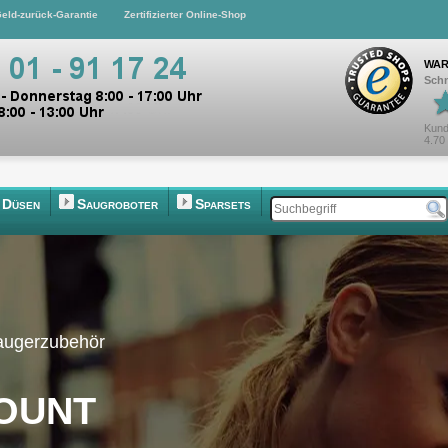
eld-zurück-Garantie
Zertifizierter Online-Shop
WAR
Schn
Kund
4.70
Düsen
Saugroboter
Sparsets
saugerzubehör
ount