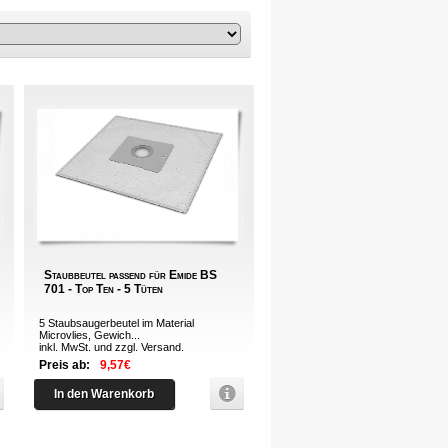
Staubbeutel passend für Emide BS
701 - Top Ten - 5 Tüten
5 Staubsaugerbeutel im Material
Microvlies, Gewich...
inkl. MwSt. und zzgl.
Versand
.
Preis ab:
9,57€
In den Warenkorb