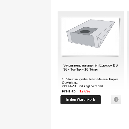
Staubbeutel passend für Elexavox BS
36 - Top Ten - 10 Tüten
10 Staubsaugerbeutel im Material Papier,
Gewicht c...
inkl. MwSt. und zzgl.
Versand
.
Preis ab:
12,69€
In den Warenkorb