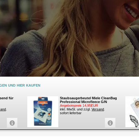
e
en und hier kaufen
send für
Staubsaugerbeutel Miele CleanBag
Professional Microfleece G/N
Angebotspreis 14,95EUR
sand
.
inkl. MwSt. und zzgl.
Versand
.
sofort lieferbar