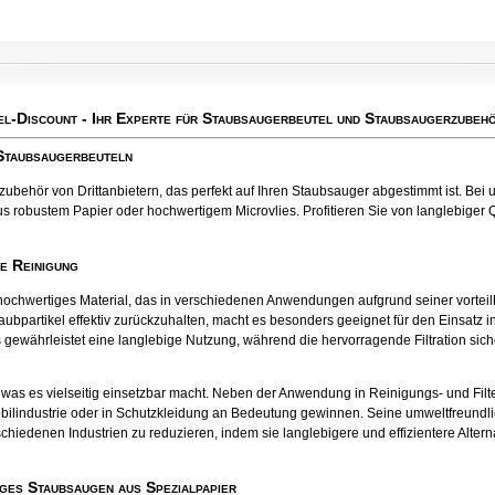
el-Discount
- Ihr Experte für Staubsaugerbeutel und Staubsaugerzubehö
 Staubsaugerbeuteln
behör von Drittanbietern, das perfekt auf Ihren Staubsauger abgestimmt ist. Bei u
s robustem Papier oder hochwertigem Microvlies. Profitieren Sie von langlebiger Qu
te Reinigung
tes hochwertiges Material, das in verschiedenen Anwendungen aufgrund seiner vort
aubpartikel effektiv zurückzuhalten, macht es besonders geeignet für den Einsatz
 gewährleistet eine langlebige Nutzung, während die hervorragende Filtration sichers
el, was es vielseitig einsetzbar macht. Neben der Anwendung in Reinigungs- und Fil
bilindustrie oder in Schutzkleidung an Bedeutung gewinnen. Seine umweltfreund
chiedenen Industrien zu reduzieren, indem sie langlebigere und effizientere Alter
ges Staubsaugen aus Spezialpapier