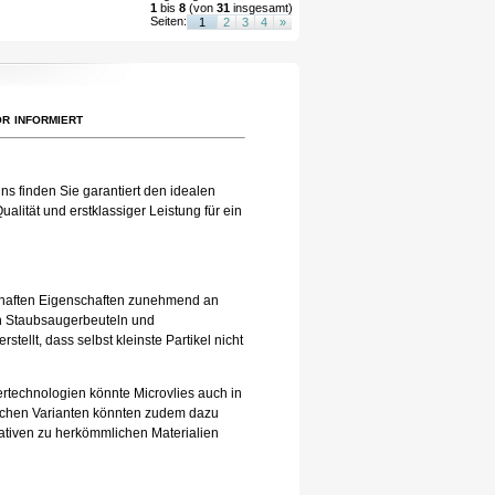
1
bis
8
(von
31
insgesamt)
Seiten:
1
2
3
4
»
r informiert
ns finden Sie garantiert den idealen
alität und erstklassiger Leistung für ein
eilhaften Eigenschaften zunehmend an
 in Staubsaugerbeuteln und
tellt, dass selbst kleinste Partikel nicht
tertechnologien könnte Microvlies auch in
lichen Varianten könnten zudem dazu
nativen zu herkömmlichen Materialien