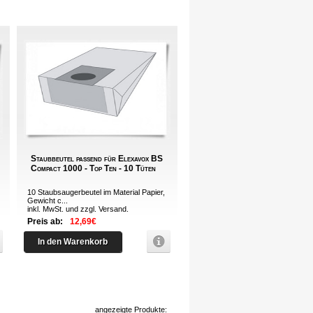
Staubbeutel passend für Elexavox BS
Compact 1000 - Top Ten - 10 Tüten
10 Staubsaugerbeutel im Material Papier,
Gewicht c...
inkl. MwSt. und zzgl.
Versand
.
Preis ab:
12,69€
In den Warenkorb
angezeigte Produkte: