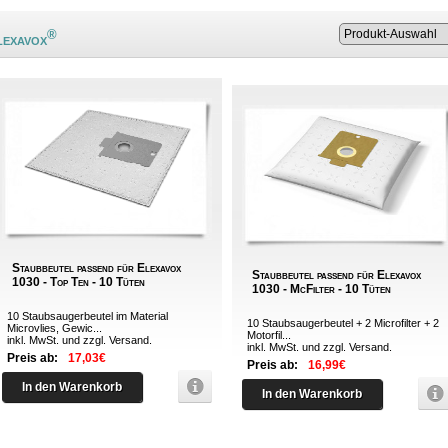
®
lexavox
Staubbeutel passend für Elexavox
Staubbeutel passend für Elexavox
1030 - Top Ten - 10 Tüten
1030 - McFilter - 10 Tüten
10 Staubsaugerbeutel im Material
10 Staubsaugerbeutel + 2 Microfilter + 2
Microvlies, Gewic...
Motorfil...
inkl. MwSt. und zzgl.
Versand
.
inkl. MwSt. und zzgl.
Versand
.
Preis ab:
17,03€
Preis ab:
16,99€
In den Warenkorb
In den Warenkorb