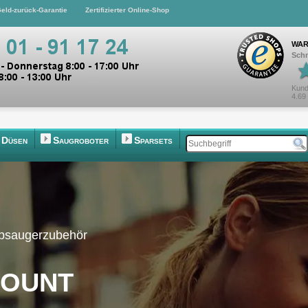
eld-zurück-Garantie
Zertifizierter Online-Shop
WAR
Schn
Kund
4.69
Düsen
Saugroboter
Sparsets
ubsaugerzubehör
count