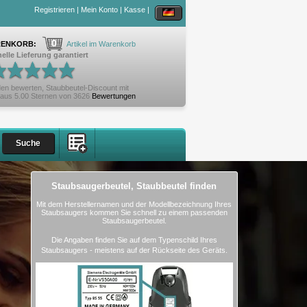
Registrieren
|
Mein Konto
|
Kasse
|
0
ENKORB:
Artikel im Warenkorb
elle Lieferung garantiert
en bewerten,
Staubbeutel-Discount
mit
aus
5.00
Sternen von
3626
Bewertungen
Staubsaugerbeutel, Staubbeutel finden
Mit dem Herstellernamen und der Modellbezeichnung Ihres
Staubsaugers kommen Sie schnell zu einem passenden
Staubsaugerbeutel.
Die Angaben finden Sie auf dem Typenschild Ihres
Staubsaugers - meistens auf der Rückseite des Geräts.