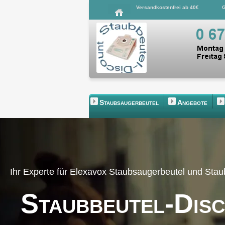
Versandkostenfrei ab 40€
G
Staubsaugerbeutel
Angebote
Ihr Experte für Elexavox Staubsaugerbeutel und Sta
Staubbeutel-Dis