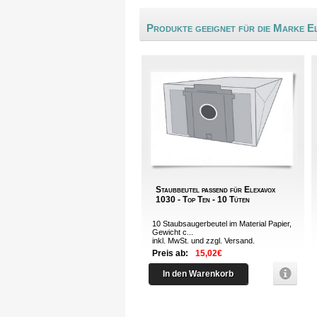
Produkte geeignet für die Marke E
Staubbeutel passend für Elexavox
1030 - Top Ten - 10 Tüten
10 Staubsaugerbeutel im Material Papier,
Gewicht c...
inkl. MwSt. und zzgl.
Versand
.
Preis ab:
15,02€
In den Warenkorb