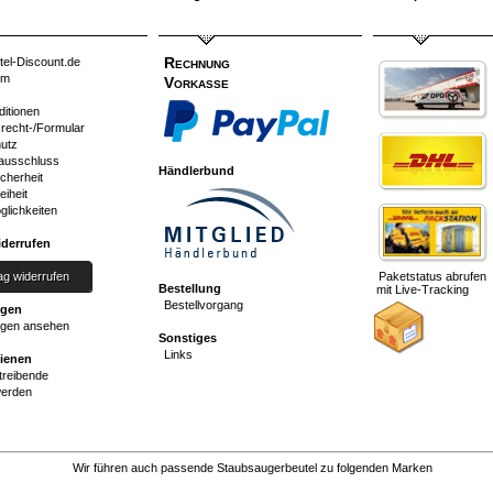
Rechnung
tel-Discount.de
um
Vorkasse
ditionen
srecht-/Formular
utz
ausschluss
Händlerbund
cherheit
eiheit
glichkeiten
iderrufen
ag widerrufen
Paketstatus abrufen
Bestellung
mit Live-Tracking
Bestellvorgang
ngen
gen ansehen
Sonstiges
Links
dienen
reibende
werden
Wir führen auch passende Staubsaugerbeutel zu folgenden Marken