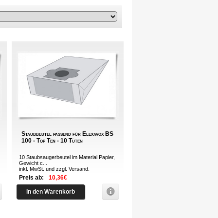
Staubbeutel passend für Elexavox BS
100 - Top Ten - 10 Tüten
10 Staubsaugerbeutel im Material Papier,
Gewicht c...
inkl. MwSt. und zzgl.
Versand
.
Preis ab:
10,36€
In den Warenkorb