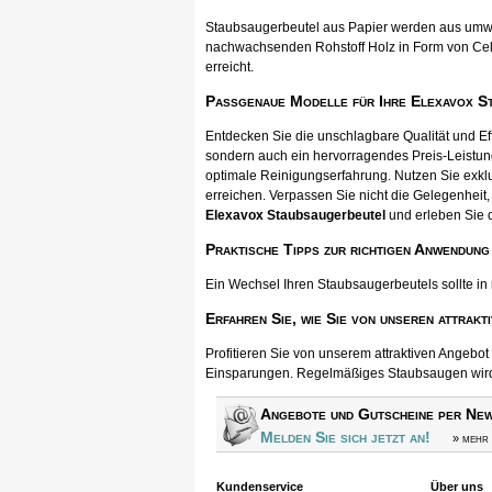
Staubsaugerbeutel aus Papier werden aus umwel
nachwachsenden Rohstoff Holz in Form von Cellul
erreicht.
Passgenaue Modelle für Ihre Elexavox S
Entdecken Sie die unschlagbare Qualität und E
sondern auch ein hervorragendes Preis-Leistun
optimale Reinigungserfahrung. Nutzen Sie exkl
erreichen. Verpassen Sie nicht die Gelegenheit, 
Elexavox Staubsaugerbeutel
und erleben Sie 
Praktische Tipps zur richtigen Anwendung
Ein Wechsel Ihren Staubsaugerbeutels sollte in
Erfahren Sie, wie Sie von unseren attrakt
Profitieren Sie von unserem attraktiven Angebo
Einsparungen. Regelmäßiges Staubsaugen wird s
Angebote und Gutscheine per New
Melden Sie sich jetzt an!
» mehr 
Kundenservice
Über uns