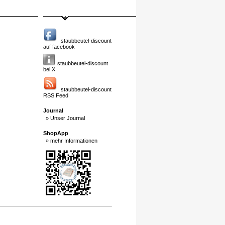
staubbeutel-discount
auf facebook
staubbeutel-discount
bei X
staubbeutel-discount
RSS Feed
Journal
» Unser Journal
ShopApp
» mehr Informationen