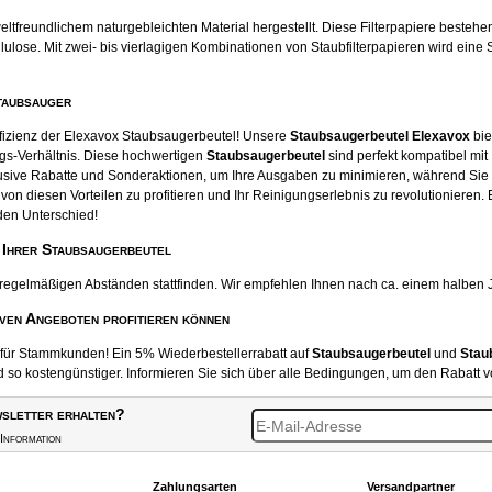
tfreundlichem naturgebleichten Material hergestellt. Diese Filterpapiere beste
ose. Mit zwei- bis vierlagigen Kombinationen von Staubfilterpapieren wird eine S
taubsauger
ffizienz der Elexavox Staubsaugerbeutel! Unsere
Staubsaugerbeutel Elexavox
bie
gs-Verhältnis. Diese hochwertigen
Staubsaugerbeutel
sind perfekt kompatibel mit
usive Rabatte und Sonderaktionen, um Ihre Ausgaben zu minimieren, während Sie
von diesen Vorteilen zu profitieren und Ihr Reinigungserlebnis zu revolutionieren.
den Unterschied!
 Ihrer Staubsaugerbeutel
 regelmäßigen Abständen stattfinden. Wir empfehlen Ihnen nach ca. einem halben 
iven Angeboten profitieren können
t für Stammkunden! Ein 5% Wiederbestellerrabatt auf
Staubsaugerbeutel
und
Stau
o kostengünstiger. Informieren Sie sich über alle Bedingungen, um den Rabatt v
sletter erhalten?
Information
Zahlungsarten
Versandpartner