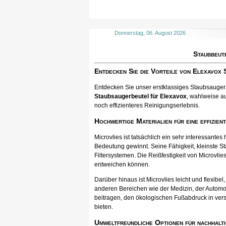
Donnerstag, 06. August 2026
Staubbeut
Entdecken Sie die Vorteile von Elexavox
Entdecken Sie unser erstklassiges Staubsaugerzu
Staubsaugerbeutel für Elexavox
, wahlweise au
noch effizienteres Reinigungserlebnis.
Hochwertige Materialien für eine effizien
Microvlies ist tatsächlich ein sehr interessan
Bedeutung gewinnt. Seine Fähigkeit, kleinste St
Filtersystemen. Die Reißfestigkeit von Microvlies
entweichen können.
Darüber hinaus ist Microvlies leicht und flexib
anderen Bereichen wie der Medizin, der Automo
beitragen, den ökologischen Fußabdruck in vers
bieten.
Umweltfreundliche Optionen für nachhalti