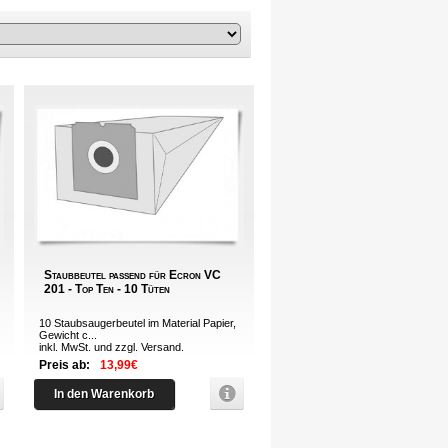
Staubbeutel passend für Ecron VC
201 - Top Ten - 10 Tüten
10 Staubsaugerbeutel im Material Papier,
Gewicht c...
inkl. MwSt. und zzgl.
Versand
.
Preis ab:
13,99€
In den Warenkorb