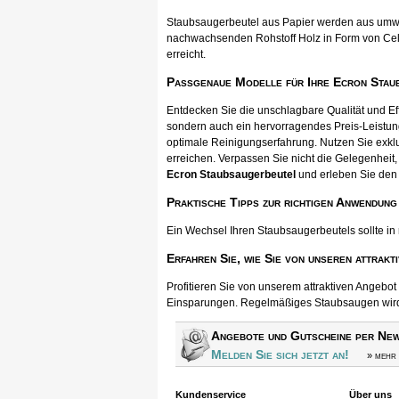
Staubsaugerbeutel aus Papier werden aus umwel
nachwachsenden Rohstoff Holz in Form von Cellul
erreicht.
Passgenaue Modelle für Ihre Ecron Stau
Entdecken Sie die unschlagbare Qualität und E
sondern auch ein hervorragendes Preis-Leistun
optimale Reinigungserfahrung. Nutzen Sie exkl
erreichen. Verpassen Sie nicht die Gelegenheit, 
Ecron Staubsaugerbeutel
und erleben Sie den
Praktische Tipps zur richtigen Anwendung
Ein Wechsel Ihren Staubsaugerbeutels sollte in
Erfahren Sie, wie Sie von unseren attrakt
Profitieren Sie von unserem attraktiven Angebo
Einsparungen. Regelmäßiges Staubsaugen wird s
Angebote und Gutscheine per New
Melden Sie sich jetzt an!
» mehr 
Kundenservice
Über uns