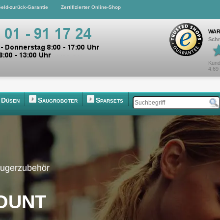
eld-zurück-Garantie
Zertifizierter Online-Shop
WAR
Schn
Kund
4.69
Düsen
Saugroboter
Sparsets
augerzubehör
ount