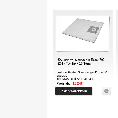
Staubbeutel passend für Ecron VC
201 - Top Ten - 10 Tüten
geeignet für den Staubsauger Ecron VC
201Mat...
inkl. MwSt. und zzgl.
Versand
.
Preis ab:
13,24€
In den Warenkorb