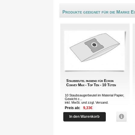
Produkte geeignet für die Marke E
Staubbeutel passend für Ecron
Convey Max - Top Ten - 10 Tüten
10 Staubsaugerbeutel im Material Papier,
Gewicht c...
inkl. MwSt. und zzgl.
Versand
.
Preis ab:
9,33€
In den Warenkorb