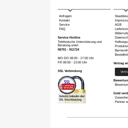
Anfragen
Staubbeu
Kontakt
Impress
Service
AGB
FAQ
Lieferkon
Widerruf
Service Hotline
Datensch
Telefonische Unterstützung und
Haftungs
Beratung unter:
Produktsi
06701 - 911724
Barrierefr
Bestellmö
MO-DO 08:00 - 17:00 Uhr
FR 08:00 - 13:00 Uhr
Vertrag w
SSL Verbindung
Vertr
Bewertu
Bewertun
Geld ver
Gewerbet
Partner 