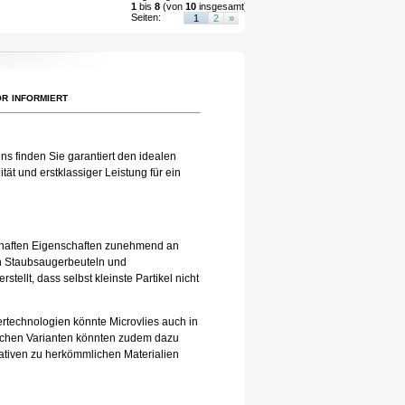
1
bis
8
(von
10
insgesamt)
Seiten:
1
2
»
r informiert
ns finden Sie garantiert den idealen
ät und erstklassiger Leistung für ein
eilhaften Eigenschaften zunehmend an
 in Staubsaugerbeuteln und
tellt, dass selbst kleinste Partikel nicht
tertechnologien könnte Microvlies auch in
lichen Varianten könnten zudem dazu
nativen zu herkömmlichen Materialien