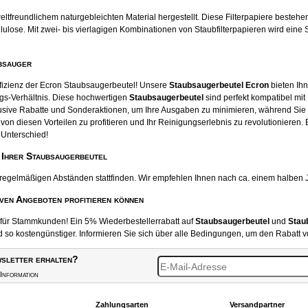
tfreundlichem naturgebleichten Material hergestellt. Diese Filterpapiere beste
ose. Mit zwei- bis vierlagigen Kombinationen von Staubfilterpapieren wird eine S
bsauger
ffizienz der Ecron Staubsaugerbeutel! Unsere
Staubsaugerbeutel Ecron
bieten Ihn
gs-Verhältnis. Diese hochwertigen
Staubsaugerbeutel
sind perfekt kompatibel mit
usive Rabatte und Sonderaktionen, um Ihre Ausgaben zu minimieren, während Sie
von diesen Vorteilen zu profitieren und Ihr Reinigungserlebnis zu revolutionieren.
 Unterschied!
 Ihrer Staubsaugerbeutel
 regelmäßigen Abständen stattfinden. Wir empfehlen Ihnen nach ca. einem halben 
iven Angeboten profitieren können
t für Stammkunden! Ein 5% Wiederbestellerrabatt auf
Staubsaugerbeutel
und
Stau
o kostengünstiger. Informieren Sie sich über alle Bedingungen, um den Rabatt v
sletter erhalten?
Information
Zahlungsarten
Versandpartner