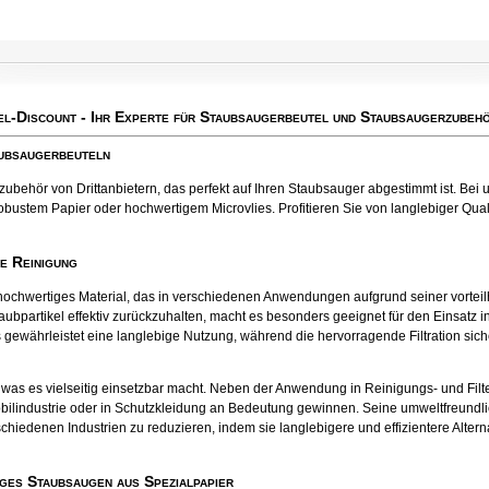
el-Discount
- Ihr Experte für Staubsaugerbeutel und Staubsaugerzubehö
aubsaugerbeuteln
behör von Drittanbietern, das perfekt auf Ihren Staubsauger abgestimmt ist. Bei u
obustem Papier oder hochwertigem Microvlies. Profitieren Sie von langlebiger Qualit
te Reinigung
tes hochwertiges Material, das in verschiedenen Anwendungen aufgrund seiner vort
aubpartikel effektiv zurückzuhalten, macht es besonders geeignet für den Einsatz
 gewährleistet eine langlebige Nutzung, während die hervorragende Filtration sichers
el, was es vielseitig einsetzbar macht. Neben der Anwendung in Reinigungs- und Fil
bilindustrie oder in Schutzkleidung an Bedeutung gewinnen. Seine umweltfreund
chiedenen Industrien zu reduzieren, indem sie langlebigere und effizientere Alter
ges Staubsaugen aus Spezialpapier