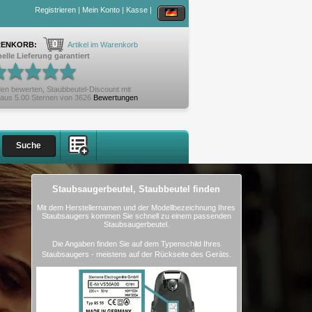
Registrieren
|
Mein Konto
|
Kasse
|
0
ENKORB:
Artikel im Warenkorb
elle Lieferung garantiert
en bewerten,
Staubbeutel-Discount
mit
aus
5.00
Sternen von
3626
Bewertungen
Staubsaugerbeutel, Staubbeutel finden
Mit dem Herstellernamen und der Modellbezeichnung Ihres
Staubsaugers kommen Sie schnell zu einem passenden
Staubsaugerbeutel.
Die Angaben finden Sie auf dem Typenschild Ihres
Staubsaugers - meistens auf der Rückseite des Geräts.