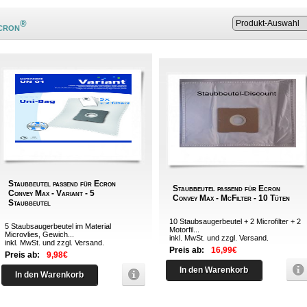
®
cron
Staubbeutel passend für Ecron
Staubbeutel passend für Ecron
Convey Max - Variant - 5
Convey Max - McFilter - 10 Tüten
Staubbeutel
10 Staubsaugerbeutel + 2 Microfilter + 2
5 Staubsaugerbeutel im Material
Motorfil...
Microvlies, Gewich...
inkl. MwSt. und zzgl.
Versand
.
inkl. MwSt. und zzgl.
Versand
.
Preis ab:
16,99€
Preis ab:
9,98€
In den Warenkorb
In den Warenkorb