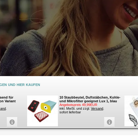
en und hier kaufen
send für
10 Staubbeutel, Duftstäbchen, Kohle-
on Variant
und Mikrofilter geeignet Lux 1, blau
Angebotspreis 49,99EUR
sand
.
inkl. MwSt. und zzgl.
Versand
.
sofort lieferbar