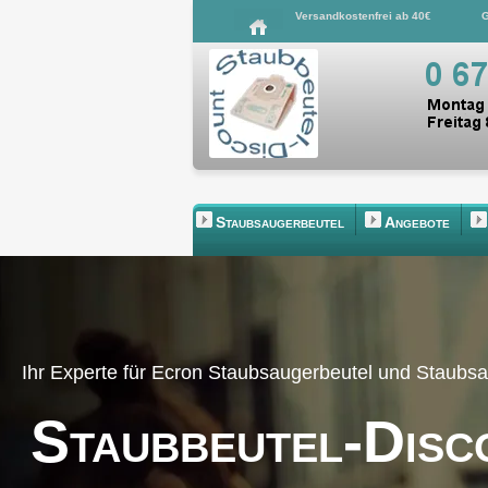
Versandkostenfrei ab 40€
G
Staubsaugerbeutel
Angebote
Ihr Experte für Ecron Staubsaugerbeutel und Staubs
Staubbeutel-Disc