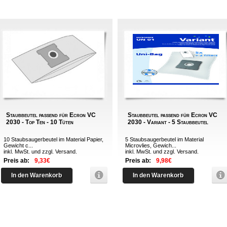
Staubbeutel passend für Ecron VC
Staubbeutel passend für Ecron VC
2030 - Top Ten - 10 Tüten
2030 - Variant - 5 Staubbeutel
10 Staubsaugerbeutel im Material Papier,
5 Staubsaugerbeutel im Material
Gewicht c...
Microvlies, Gewich...
inkl. MwSt. und zzgl.
Versand
.
inkl. MwSt. und zzgl.
Versand
.
Preis ab:
9,33€
Preis ab:
9,98€
In den Warenkorb
In den Warenkorb