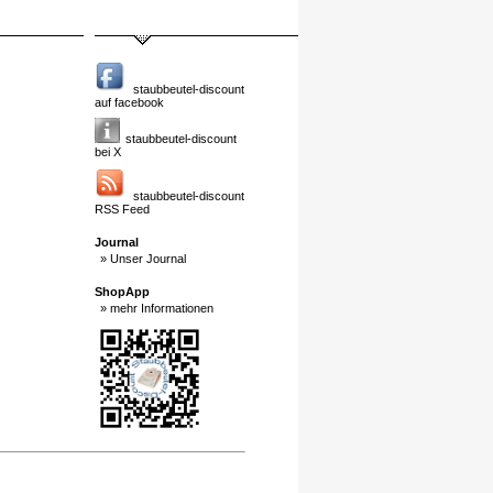
staubbeutel-discount
auf facebook
staubbeutel-discount
bei X
staubbeutel-discount
RSS Feed
Journal
» Unser Journal
ShopApp
» mehr Informationen