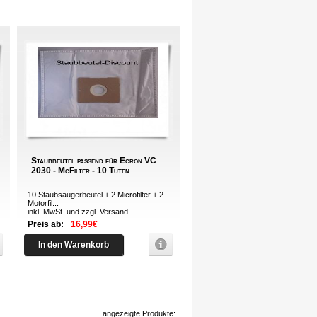
Staubbeutel passend für Ecron VC
2030 - McFilter - 10 Tüten
10 Staubsaugerbeutel + 2 Microfilter + 2
Motorfil...
inkl. MwSt. und zzgl.
Versand
.
Preis ab:
16,99€
In den Warenkorb
angezeigte Produkte: