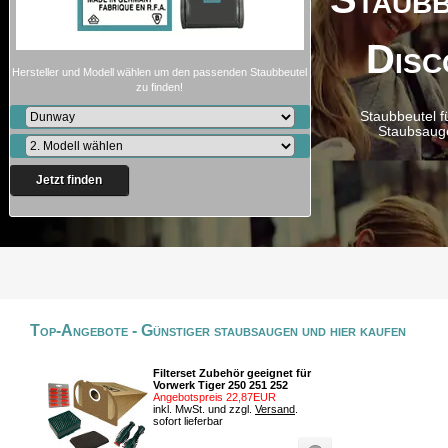
Disc
Hersteller und Modell wählen um den passenden Staubbeutel
zu finden!
Staubbeutel f
Staubsaug
Jetzt finden
Top-Angebote - Günstiger staubsaugen und hier kaufen
Filterset Zubehör geeignet für
Vorwerk Tiger 250 251 252
Angebotspreis 22,87EUR
inkl. MwSt. und zzgl.
Versand
.
sofort lieferbar