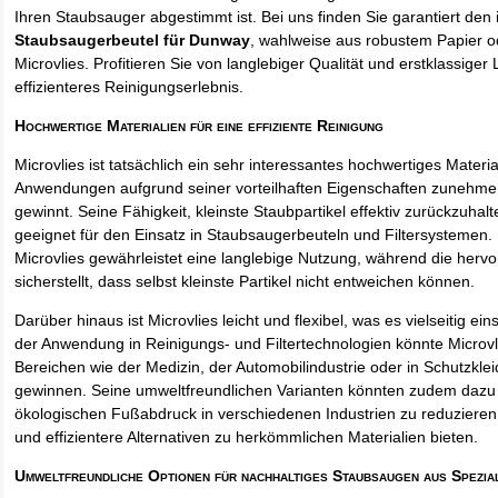
Ihren Staubsauger abgestimmt ist. Bei uns finden Sie garantiert den 
Staubsaugerbeutel für Dunway
, wahlweise aus robustem Papier 
Microvlies. Profitieren Sie von langlebiger Qualität und erstklassiger 
effizienteres Reinigungserlebnis.
Hochwertige Materialien für eine effiziente Reinigung
Microvlies ist tatsächlich ein sehr interessantes hochwertiges Materi
Anwendungen aufgrund seiner vorteilhaften Eigenschaften zunehm
gewinnt. Seine Fähigkeit, kleinste Staubpartikel effektiv zurückzuha
geeignet für den Einsatz in Staubsaugerbeuteln und Filtersystemen. 
Microvlies gewährleistet eine langlebige Nutzung, während die hervo
sicherstellt, dass selbst kleinste Partikel nicht entweichen können.
Darüber hinaus ist Microvlies leicht und flexibel, was es vielseitig e
der Anwendung in Reinigungs- und Filtertechnologien könnte Microvl
Bereichen wie der Medizin, der Automobilindustrie oder in Schutzkl
gewinnen. Seine umweltfreundlichen Varianten könnten zudem dazu 
ökologischen Fußabdruck in verschiedenen Industrien zu reduzieren,
und effizientere Alternativen zu herkömmlichen Materialien bieten.
Umweltfreundliche Optionen für nachhaltiges Staubsaugen aus Spezia