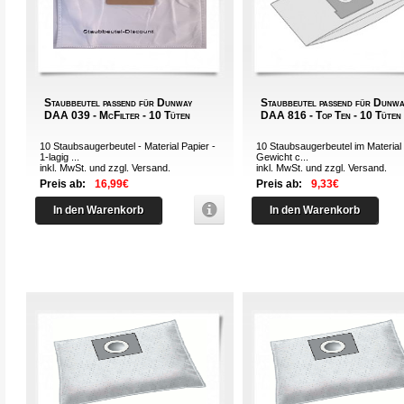
Staubbeutel passend für Dunway
Staubbeutel passend für Dunwa
DAA 039 - McFilter - 10 Tüten
DAA 816 - Top Ten - 10 Tüten
10 Staubsaugerbeutel - Material Papier -
10 Staubsaugerbeutel im Material 
1-lagig ...
Gewicht c...
inkl. MwSt. und zzgl.
Versand
.
inkl. MwSt. und zzgl.
Versand
.
Preis ab:
16,99€
Preis ab:
9,33€
In den Warenkorb
In den Warenkorb