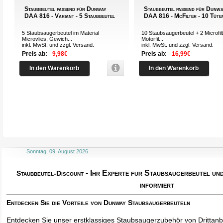
Staubbeutel passend für Dunway
Staubbeutel passend für Dunwa
DAA 816 - Variant - 5 Staubbeutel
DAA 816 - McFilter - 10 Tüte
5 Staubsaugerbeutel im Material
10 Staubsaugerbeutel + 2 Microfilt
Microvlies, Gewich...
Motorfil...
inkl. MwSt. und zzgl.
Versand
.
inkl. MwSt. und zzgl.
Versand
.
Preis ab:
9,98€
Preis ab:
16,99€
In den Warenkorb
In den Warenkorb
Sonntag, 09. August 2026
- Ihr Experte für Staubsaugerbeutel u
Staubbeutel-Discount
informiert
Entdecken Sie die Vorteile von Dunway Staubsaugerbeuteln
Entdecken Sie unser erstklassiges Staubsaugerzubehör von Drittanbi