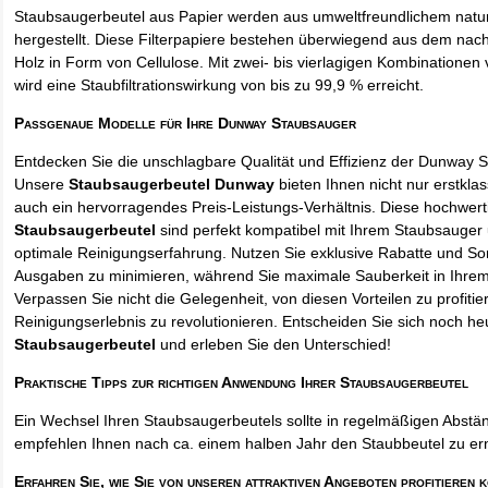
Staubsaugerbeutel aus Papier werden aus umweltfreundlichem natur
hergestellt. Diese Filterpapiere bestehen überwiegend aus dem na
Holz in Form von Cellulose. Mit zwei- bis vierlagigen Kombinationen 
wird eine Staubfiltrationswirkung von bis zu 99,9 % erreicht.
Passgenaue Modelle für Ihre Dunway Staubsauger
Entdecken Sie die unschlagbare Qualität und Effizienz der Dunway 
Unsere
Staubsaugerbeutel Dunway
bieten Ihnen nicht nur erstkla
auch ein hervorragendes Preis-Leistungs-Verhältnis. Diese hochwert
Staubsaugerbeutel
sind perfekt kompatibel mit Ihrem Staubsauger 
optimale Reinigungserfahrung. Nutzen Sie exklusive Rabatte und So
Ausgaben zu minimieren, während Sie maximale Sauberkeit in Ihre
Verpassen Sie nicht die Gelegenheit, von diesen Vorteilen zu profitie
Reinigungserlebnis zu revolutionieren. Entscheiden Sie sich noch he
Staubsaugerbeutel
und erleben Sie den Unterschied!
Praktische Tipps zur richtigen Anwendung Ihrer Staubsaugerbeutel
Ein Wechsel Ihren Staubsaugerbeutels sollte in regelmäßigen Abstän
empfehlen Ihnen nach ca. einem halben Jahr den Staubbeutel zu er
Erfahren Sie, wie Sie von unseren attraktiven Angeboten profitieren 