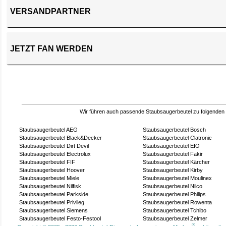
VERSANDPARTNER
JETZT FAN WERDEN
Wir führen auch passende Staubsaugerbeutel zu folgenden
Staubsaugerbeutel AEG
Staubsaugerbeutel Bosch
Staubsaugerbeutel Black&Decker
Staubsaugerbeutel Clatronic
Staubsaugerbeutel Dirt Devil
Staubsaugerbeutel EIO
Staubsaugerbeutel Electrolux
Staubsaugerbeutel Fakir
Staubsaugerbeutel FIF
Staubsaugerbeutel Kärcher
Staubsaugerbeutel Hoover
Staubsaugerbeutel Kirby
Staubsaugerbeutel Miele
Staubsaugerbeutel Moulinex
Staubsaugerbeutel Nilfisk
Staubsaugerbeutel Nilco
Staubsaugerbeutel Parkside
Staubsaugerbeutel Philips
Staubsaugerbeutel Privileg
Staubsaugerbeutel Rowenta
Staubsaugerbeutel Siemens
Staubsaugerbeutel Tchibo
Staubsaugerbeutel Festo-Festool
Staubsaugerbeutel Zelmer
®