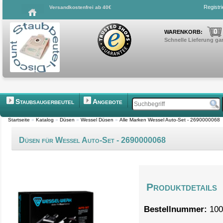
Registr
Versandkostenfrei ab 40€
0
WARENKORB:
Schnelle Lieferung gar
Staubsaugerbeutel
Angebote
Startseite
»
Katalog
»
Düsen
»
Wessel Düsen
»
Alle Marken Wessel Auto-Set - 2690000068
Düsen für Wessel Auto-Set - 2690000068
Produktdetails
Bestellnummer:
100