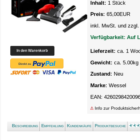
Inhalt:
1 Stück
Preis:
65,00
EUR
inkl. MwSt. und zzgl
Verfügbarkeit:
Auf L
Lieferzeit:
ca. 1 Wo
Gewicht:
ca. 5.00kg 
Zustand:
Neu
Marke:
Wessel
EAN: 426029842009
Info zur Produktsicherh
Beschreibung
Empfehlung
Kundenkäufe
Produktbesuche