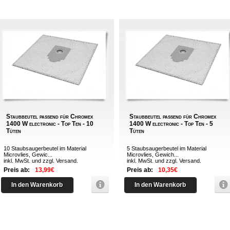
Staubbeutel passend für Chromex
Staubbeutel passend für Chromex
1400 W electronic - Top Ten - 10
1400 W electronic - Top Ten - 5
Tüten
Tüten
10 Staubsaugerbeutel im Material
5 Staubsaugerbeutel im Material
Microvlies, Gewic...
Microvlies, Gewich...
inkl. MwSt. und zzgl.
Versand
.
inkl. MwSt. und zzgl.
Versand
.
Preis ab:
13,99€
Preis ab:
10,35€
In den Warenkorb
In den Warenkorb