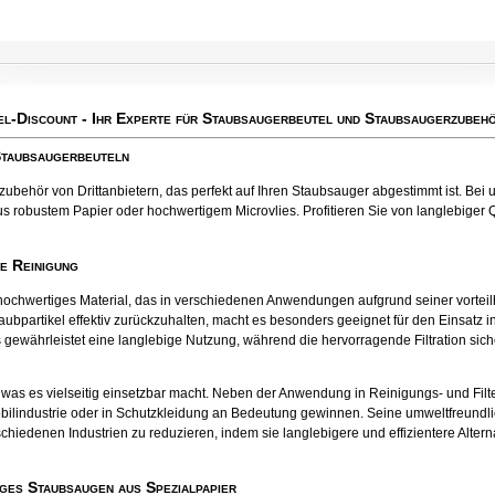
el-Discount
- Ihr Experte für Staubsaugerbeutel und Staubsaugerzubehö
Staubsaugerbeuteln
behör von Drittanbietern, das perfekt auf Ihren Staubsauger abgestimmt ist. Bei u
s robustem Papier oder hochwertigem Microvlies. Profitieren Sie von langlebiger Qu
te Reinigung
tes hochwertiges Material, das in verschiedenen Anwendungen aufgrund seiner vort
aubpartikel effektiv zurückzuhalten, macht es besonders geeignet für den Einsatz
 gewährleistet eine langlebige Nutzung, während die hervorragende Filtration sichers
el, was es vielseitig einsetzbar macht. Neben der Anwendung in Reinigungs- und Fil
bilindustrie oder in Schutzkleidung an Bedeutung gewinnen. Seine umweltfreund
chiedenen Industrien zu reduzieren, indem sie langlebigere und effizientere Alter
ges Staubsaugen aus Spezialpapier