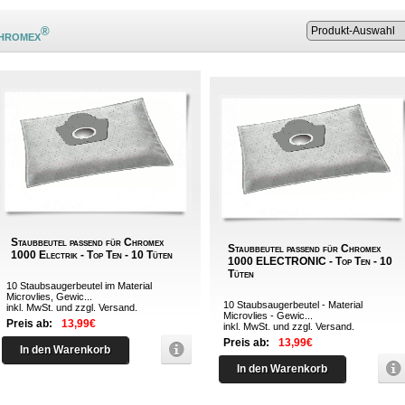
®
Chromex
Staubbeutel passend für Chromex
Staubbeutel passend für Chromex
1000 Electrik - Top Ten - 10 Tüten
1000 ELECTRONIC - Top Ten - 10
Tüten
10 Staubsaugerbeutel im Material
Microvlies, Gewic...
10 Staubsaugerbeutel - Material
inkl. MwSt. und zzgl.
Versand
.
Microvlies - Gewic...
Preis ab:
13,99€
inkl. MwSt. und zzgl.
Versand
.
Preis ab:
13,99€
In den Warenkorb
In den Warenkorb