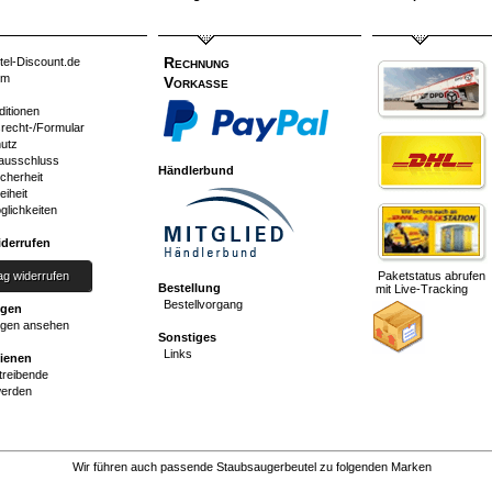
Rechnung
tel-Discount.de
um
Vorkasse
ditionen
srecht-/Formular
utz
ausschluss
Händlerbund
cherheit
eiheit
glichkeiten
iderrufen
ag widerrufen
Paketstatus abrufen
Bestellung
mit Live-Tracking
Bestellvorgang
ngen
gen ansehen
Sonstiges
Links
dienen
reibende
werden
Wir führen auch passende Staubsaugerbeutel zu folgenden Marken