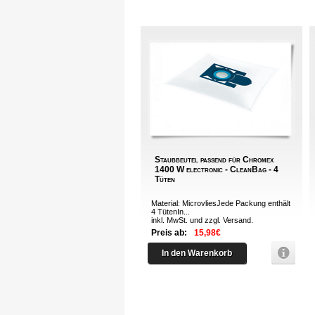
Staubbeutel passend für Chromex
1400 W electronic - CleanBag - 4
Tüten
Material: MicrovliesJede Packung enthält
4 TütenIn...
inkl. MwSt. und zzgl.
Versand
.
Preis ab:
15,98€
In den Warenkorb