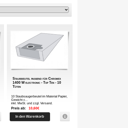
Staubbeutel passend für Chromex
1400 W electronic - Top Ten - 10
Tüten
10 Staubsaugerbeutel im Material Papier,
Gewicht c...
inkl. MwSt. und zzgl.
Versand
.
Preis ab:
10,60€
In den Warenkorb