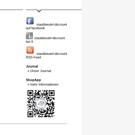
staubbeutel-discount
auf facebook
staubbeutel-discount
bei X
staubbeutel-discount
RSS Feed
Journal
» Unser Journal
ShopApp
» mehr Informationen