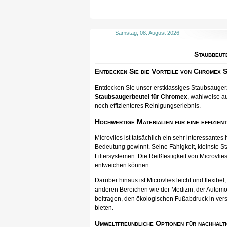
Samstag, 08. August 2026
Staubbeut
Entdecken Sie die Vorteile von Chromex 
Entdecken Sie unser erstklassiges Staubsaugerzu
Staubsaugerbeutel für Chromex
, wahlweise au
noch effizienteres Reinigungserlebnis.
Hochwertige Materialien für eine effizien
Microvlies ist tatsächlich ein sehr interessan
Bedeutung gewinnt. Seine Fähigkeit, kleinste St
Filtersystemen. Die Reißfestigkeit von Microvlies
entweichen können.
Darüber hinaus ist Microvlies leicht und flexib
anderen Bereichen wie der Medizin, der Automo
beitragen, den ökologischen Fußabdruck in vers
bieten.
Umweltfreundliche Optionen für nachhalti