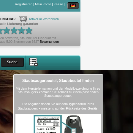
Registrieren
|
Mein Konto
|
Kasse
|
0
ENKORB:
Artikel im Warenkorb
elle Lieferung garantiert
en bewerten,
Staubbeutel-Discount
mit
aus
5.00
Sternen von
3627
Bewertungen
Staubsaugerbeutel, Staubbeutel finden
Mit dem Herstellernamen und der Modellbezeichnung Ihres
Staubsaugers kommen Sie schnell zu einem passenden
Staubsaugerbeutel.
Die Angaben finden Sie auf dem Typenschild Ihres
Staubsaugers - meistens auf der Rückseite des Geräts.