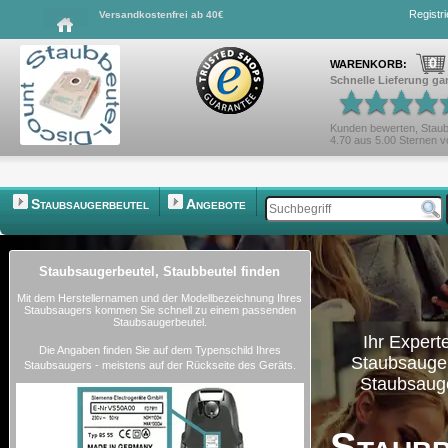
Registr
Versandkostenfrei ab 40€
0
WARENKORB:
Schnelle Lieferung gar
Kunden bewerten,
Staub
4.70
aus
5.00
Sternen 
Staubsaugerbeutel
Angebote
Staubsaugerbeutel, Staubbeutel finden
Mit dem Herstellernamen und der Modellbezeichnung Ihres
Staubsaugers kommen Sie schnell zu einem passenden
Staubsaugerbeutel.
Ihr Experte
Die Angaben finden Sie auf dem Typenschild Ihres
Staubsauger
Staubsaugers - meistens auf der Rückseite des Geräts.
Staubsaug
Staubb