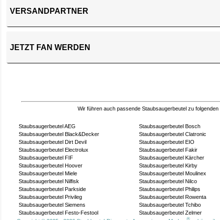
VERSANDPARTNER
JETZT FAN WERDEN
Wir führen auch passende Staubsaugerbeutel zu folgenden
Staubsaugerbeutel AEG
Staubsaugerbeutel Bosch
Staubsaugerbeutel Black&Decker
Staubsaugerbeutel Clatronic
Staubsaugerbeutel Dirt Devil
Staubsaugerbeutel EIO
Staubsaugerbeutel Electrolux
Staubsaugerbeutel Fakir
Staubsaugerbeutel FIF
Staubsaugerbeutel Kärcher
Staubsaugerbeutel Hoover
Staubsaugerbeutel Kirby
Staubsaugerbeutel Miele
Staubsaugerbeutel Moulinex
Staubsaugerbeutel Nilfisk
Staubsaugerbeutel Nilco
Staubsaugerbeutel Parkside
Staubsaugerbeutel Philips
Staubsaugerbeutel Privileg
Staubsaugerbeutel Rowenta
Staubsaugerbeutel Siemens
Staubsaugerbeutel Tchibo
Staubsaugerbeutel Festo-Festool
Staubsaugerbeutel Zelmer
®