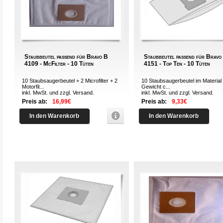
Staubbeutel passend für Bravo B
Staubbeutel passend für Bravo
4109 - McFilter - 10 Tüten
4151 - Top Ten - 10 Tüten
10 Staubsaugerbeutel + 2 Microfilter + 2
10 Staubsaugerbeutel im Material 
Motorfil...
Gewicht c...
inkl. MwSt. und zzgl.
Versand
.
inkl. MwSt. und zzgl.
Versand
.
Preis ab:
16,99€
Preis ab:
9,33€
In den Warenkorb
In den Warenkorb