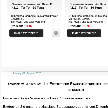
Staubbeutel passend für Bravo B
Staubbeutel passend für Bravo
4212 - Top Ten - 10 Tüten
4212 - Top Ten - 10 Tüten
10 Staubsaugerbeutel im Material Papier,
10 Staubsaugerbeutel im Material
Gewicht c...
Microvlies, Gewic...
inkl. MwSt. und zzgl.
Versand
.
inkl. MwSt. und zzgl.
Versand
.
Preis ab:
11,02€
Preis ab:
13,91€
In den Warenkorb
In den Warenkorb
Freitag, 07. August 2026
- Ihr Experte für Staubsaugerbeutel u
Staubbeutel-Discount
informiert
Entdecken Sie die Vorteile von Bravo Staubsaugerbeuteln
Entdecken Sie unser erstklassiges Staubsaugerzubehör von Drittanbi