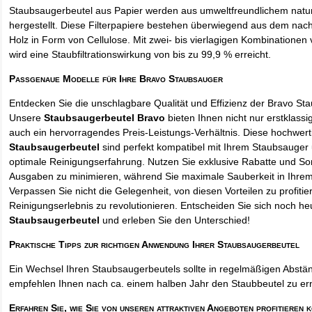
Staubsaugerbeutel aus Papier werden aus umweltfreundlichem natur
hergestellt. Diese Filterpapiere bestehen überwiegend aus dem na
Holz in Form von Cellulose. Mit zwei- bis vierlagigen Kombinationen 
wird eine Staubfiltrationswirkung von bis zu 99,9 % erreicht.
Passgenaue Modelle für Ihre Bravo Staubsauger
Entdecken Sie die unschlagbare Qualität und Effizienz der Bravo St
Unsere
Staubsaugerbeutel Bravo
bieten Ihnen nicht nur erstklass
auch ein hervorragendes Preis-Leistungs-Verhältnis. Diese hochwert
Staubsaugerbeutel
sind perfekt kompatibel mit Ihrem Staubsauger 
optimale Reinigungserfahrung. Nutzen Sie exklusive Rabatte und So
Ausgaben zu minimieren, während Sie maximale Sauberkeit in Ihre
Verpassen Sie nicht die Gelegenheit, von diesen Vorteilen zu profitie
Reinigungserlebnis zu revolutionieren. Entscheiden Sie sich noch he
Staubsaugerbeutel
und erleben Sie den Unterschied!
Praktische Tipps zur richtigen Anwendung Ihrer Staubsaugerbeutel
Ein Wechsel Ihren Staubsaugerbeutels sollte in regelmäßigen Abstän
empfehlen Ihnen nach ca. einem halben Jahr den Staubbeutel zu er
Erfahren Sie, wie Sie von unseren attraktiven Angeboten profitieren 