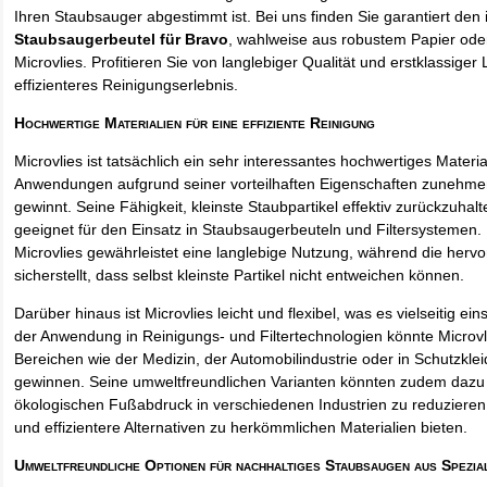
Ihren Staubsauger abgestimmt ist. Bei uns finden Sie garantiert den 
Staubsaugerbeutel für Bravo
, wahlweise aus robustem Papier od
Microvlies. Profitieren Sie von langlebiger Qualität und erstklassiger 
effizienteres Reinigungserlebnis.
Hochwertige Materialien für eine effiziente Reinigung
Microvlies ist tatsächlich ein sehr interessantes hochwertiges Materi
Anwendungen aufgrund seiner vorteilhaften Eigenschaften zunehm
gewinnt. Seine Fähigkeit, kleinste Staubpartikel effektiv zurückzuha
geeignet für den Einsatz in Staubsaugerbeuteln und Filtersystemen. 
Microvlies gewährleistet eine langlebige Nutzung, während die hervo
sicherstellt, dass selbst kleinste Partikel nicht entweichen können.
Darüber hinaus ist Microvlies leicht und flexibel, was es vielseitig e
der Anwendung in Reinigungs- und Filtertechnologien könnte Microvl
Bereichen wie der Medizin, der Automobilindustrie oder in Schutzkl
gewinnen. Seine umweltfreundlichen Varianten könnten zudem dazu 
ökologischen Fußabdruck in verschiedenen Industrien zu reduzieren,
und effizientere Alternativen zu herkömmlichen Materialien bieten.
Umweltfreundliche Optionen für nachhaltiges Staubsaugen aus Spezia