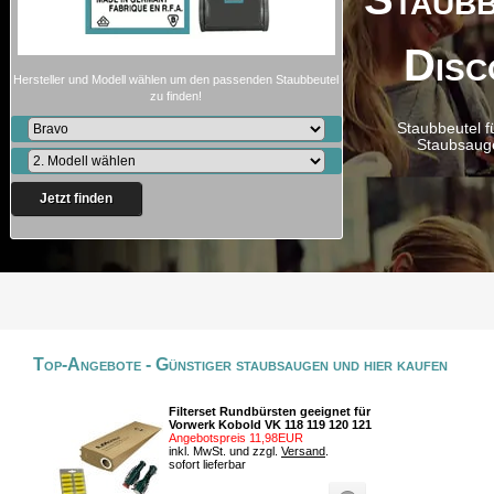
Disc
Hersteller und Modell wählen um den passenden Staubbeutel
zu finden!
Staubbeutel f
Staubsaug
Jetzt finden
Top-Angebote - Günstiger staubsaugen und hier kaufen
Filterset Rundbürsten geeignet für
Vorwerk Kobold VK 118 119 120 121
Angebotspreis 11,98EUR
inkl. MwSt. und zzgl.
Versand
.
sofort lieferbar