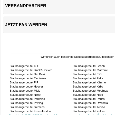
VERSANDPARTNER
JETZT FAN WERDEN
Wir führen auch passende Staubsaugerbeutel zu folgenden
Staubsaugerbeutel AEG
Staubsaugerbeutel Bosch
Staubsaugerbeutel Black&Decker
Staubsaugerbeutel Clatronic
Staubsaugerbeutel Dirt Devil
Staubsaugerbeutel EIO
Staubsaugerbeutel Electrolux
Staubsaugerbeutel Fakir
Staubsaugerbeutel FIF
Staubsaugerbeutel Kärcher
Staubsaugerbeutel Hoover
Staubsaugerbeutel Kirby
Staubsaugerbeutel Miele
Staubsaugerbeutel Moulinex
Staubsaugerbeutel Nilfisk
Staubsaugerbeutel Nilco
Staubsaugerbeutel Parkside
Staubsaugerbeutel Philips
Staubsaugerbeutel Privileg
Staubsaugerbeutel Rowenta
Staubsaugerbeutel Siemens
Staubsaugerbeutel Tchibo
Staubsaugerbeutel Festo-Festool
Staubsaugerbeutel Zelmer
®