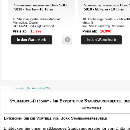
Staubbeutel passend für Bork SHB
Staubbeutel passend für Bork
5818 - Top Ten - 10 Tüten
5818 - McFilter - 10 Tüten
10 Staubsaugerbeutel im Material
10 Staubsaugerbeutel + 2 Microfilt
Microvlies, Gewic...
Motorfil...
inkl. MwSt. und zzgl.
Versand
.
inkl. MwSt. und zzgl.
Versand
.
Preis ab:
13,99€
Preis ab:
16,99€
In den Warenkorb
In den Warenkorb
Freitag, 07. August 2026
- Ihr Experte für Staubsaugerbeutel u
Staubbeutel-Discount
informiert
Entdecken Sie die Vorteile von Bork Staubsaugerbeuteln
Entdecken Sie unser erstklassiges Staubsaugerzubehör von Drittanbi