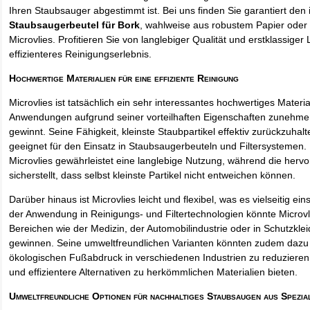
Ihren Staubsauger abgestimmt ist. Bei uns finden Sie garantiert den 
Staubsaugerbeutel für Bork
, wahlweise aus robustem Papier ode
Microvlies. Profitieren Sie von langlebiger Qualität und erstklassiger 
effizienteres Reinigungserlebnis.
Hochwertige Materialien für eine effiziente Reinigung
Microvlies ist tatsächlich ein sehr interessantes hochwertiges Materi
Anwendungen aufgrund seiner vorteilhaften Eigenschaften zunehm
gewinnt. Seine Fähigkeit, kleinste Staubpartikel effektiv zurückzuha
geeignet für den Einsatz in Staubsaugerbeuteln und Filtersystemen. 
Microvlies gewährleistet eine langlebige Nutzung, während die hervo
sicherstellt, dass selbst kleinste Partikel nicht entweichen können.
Darüber hinaus ist Microvlies leicht und flexibel, was es vielseitig e
der Anwendung in Reinigungs- und Filtertechnologien könnte Microvl
Bereichen wie der Medizin, der Automobilindustrie oder in Schutzkl
gewinnen. Seine umweltfreundlichen Varianten könnten zudem dazu 
ökologischen Fußabdruck in verschiedenen Industrien zu reduzieren,
und effizientere Alternativen zu herkömmlichen Materialien bieten.
Umweltfreundliche Optionen für nachhaltiges Staubsaugen aus Spezia