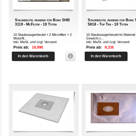
Staubbeutel passend für Bork SHB
Staubbeutel passend für Bork
3119 - McFilter - 10 Tüten
5818 - Top Ten - 10 Tüten
10 Staubsaugerbeutel + 2 Microfilter + 2
10 Staubsaugerbeutel im Material 
Motorfil...
Gewicht c...
inkl. MwSt. und zzgl.
Versand
.
inkl. MwSt. und zzgl.
Versand
.
Preis ab:
16,99€
Preis ab:
9,33€
In den Warenkorb
In den Warenkorb