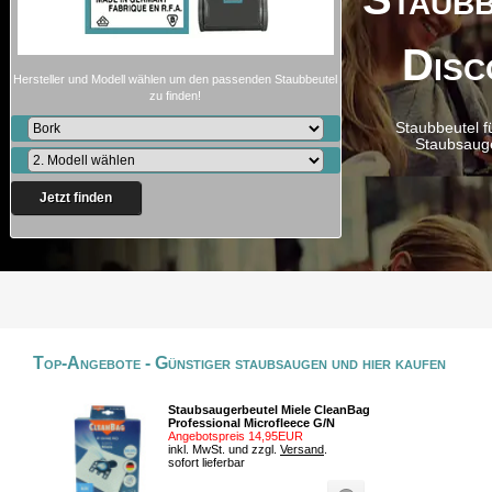
Disc
Hersteller und Modell wählen um den passenden Staubbeutel
zu finden!
Staubbeutel f
Staubsaug
Jetzt finden
Top-Angebote - Günstiger staubsaugen und hier kaufen
Staubsaugerbeutel Miele CleanBag
Professional Microfleece G/N
Angebotspreis 14,95EUR
inkl. MwSt. und zzgl.
Versand
.
sofort lieferbar