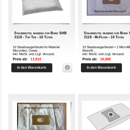
Staubbeutel passend für Bork SHB
Staubbeutel passend für Bork
3119 - Top Ten - 10 Tüten
3119 - McFilter - 10 Tüten
10 Staubsaugerbeutel im Material
10 Staubsaugerbeutel + 2 Microfilt
Microvlies, Gewic...
Motorfil...
inkl. MwSt. und zzgl.
Versand
.
inkl. MwSt. und zzgl.
Versand
.
Preis ab:
13,91€
Preis ab:
16,99€
In den Warenkorb
In den Warenkorb