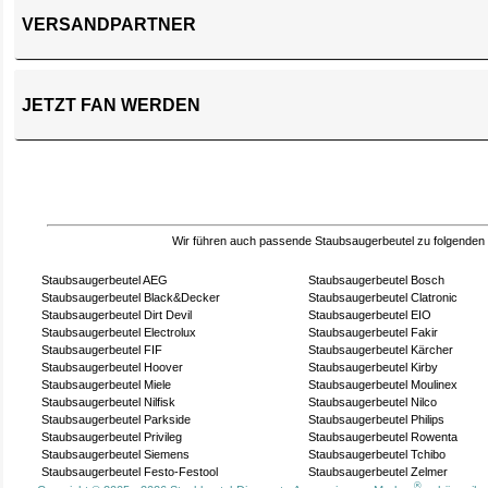
VERSANDPARTNER
JETZT FAN WERDEN
Wir führen auch passende Staubsaugerbeutel zu folgenden
Staubsaugerbeutel AEG
Staubsaugerbeutel Bosch
Staubsaugerbeutel Black&Decker
Staubsaugerbeutel Clatronic
Staubsaugerbeutel Dirt Devil
Staubsaugerbeutel EIO
Staubsaugerbeutel Electrolux
Staubsaugerbeutel Fakir
Staubsaugerbeutel FIF
Staubsaugerbeutel Kärcher
Staubsaugerbeutel Hoover
Staubsaugerbeutel Kirby
Staubsaugerbeutel Miele
Staubsaugerbeutel Moulinex
Staubsaugerbeutel Nilfisk
Staubsaugerbeutel Nilco
Staubsaugerbeutel Parkside
Staubsaugerbeutel Philips
Staubsaugerbeutel Privileg
Staubsaugerbeutel Rowenta
Staubsaugerbeutel Siemens
Staubsaugerbeutel Tchibo
Staubsaugerbeutel Festo-Festool
Staubsaugerbeutel Zelmer
®