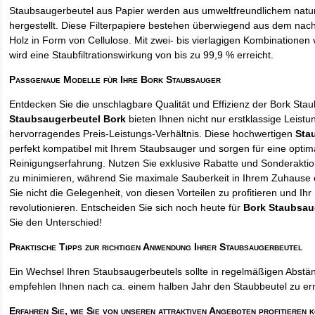
Staubsaugerbeutel aus Papier werden aus umweltfreundlichem natur
hergestellt. Diese Filterpapiere bestehen überwiegend aus dem na
Holz in Form von Cellulose. Mit zwei- bis vierlagigen Kombinationen 
wird eine Staubfiltrationswirkung von bis zu 99,9 % erreicht.
Passgenaue Modelle für Ihre Bork Staubsauger
Entdecken Sie die unschlagbare Qualität und Effizienz der Bork Sta
Staubsaugerbeutel Bork
bieten Ihnen nicht nur erstklassige Leist
hervorragendes Preis-Leistungs-Verhältnis. Diese hochwertigen
Sta
perfekt kompatibel mit Ihrem Staubsauger und sorgen für eine optim
Reinigungserfahrung. Nutzen Sie exklusive Rabatte und Sonderakti
zu minimieren, während Sie maximale Sauberkeit in Ihrem Zuhause 
Sie nicht die Gelegenheit, von diesen Vorteilen zu profitieren und Ih
revolutionieren. Entscheiden Sie sich noch heute für
Bork Staubsau
Sie den Unterschied!
Praktische Tipps zur richtigen Anwendung Ihrer Staubsaugerbeutel
Ein Wechsel Ihren Staubsaugerbeutels sollte in regelmäßigen Abstän
empfehlen Ihnen nach ca. einem halben Jahr den Staubbeutel zu er
Erfahren Sie, wie Sie von unseren attraktiven Angeboten profitieren 