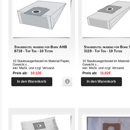
Staubbeutel passend für Bork AHB
Staubbeutel passend für Bork
8718 - Top Ten - 10 Tüten
3119 - Top Ten - 10 Tüten
10 Staubsaugerbeutel im Material Papier,
10 Staubsaugerbeutel im Material 
Gewicht c...
Gewicht c...
inkl. MwSt. und zzgl.
Versand
.
inkl. MwSt. und zzgl.
Versand
.
Preis ab:
10,12€
Preis ab:
11,02€
In den Warenkorb
In den Warenkorb