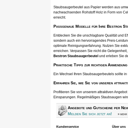
Staubsaugerbeutel aus Papier werden aus umwel
nachwachsenden Rohstoff Holz in Form von Cellul
erreicht.
Passgenaue Modelle für Ihre Bestron St
Entdecken Sie die unschlagbare Qualität und E
sondern auch ein hervorragendes Preis-Leistun
optimale Reinigungserfahrung. Nutzen Sie exkl
erreichen. Verpassen Sie nicht die Gelegenheit, 
Bestron Staubsaugerbeutel
und erleben Sie d
Praktische Tipps zur richtigen Anwendung
Ein Wechsel Ihren Staubsaugerbeutels sollte in
Erfahren Sie, wie Sie von unseren attrakt
Profitieren Sie von unserem attraktiven Angebo
Einsparungen. Regelmäßiges Staubsaugen wird s
Angebote und Gutscheine per New
Melden Sie sich jetzt an!
» mehr 
Kundenservice
Über uns