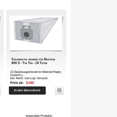
Staubbeutel passend für Bestron
900 S - Top Ten - 10 Tüten
10 Staubsaugerbeutel im Material Papier,
Gewicht c...
inkl. MwSt. und zzgl.
Versand
.
Preis ab:
9,46€
In den Warenkorb
angezeigte Produkte: