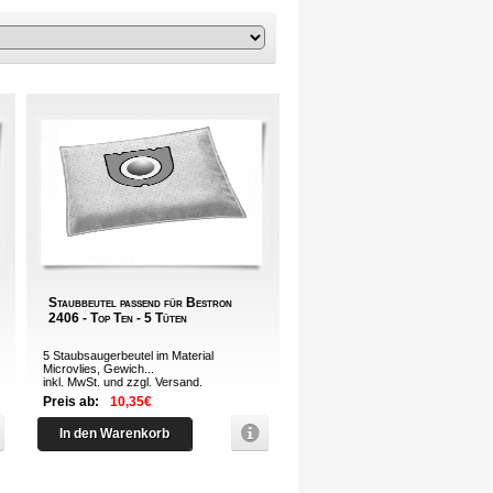
Staubbeutel passend für Bestron
2406 - Top Ten - 5 Tüten
5 Staubsaugerbeutel im Material
Microvlies, Gewich...
inkl. MwSt. und zzgl.
Versand
.
Preis ab:
10,35€
In den Warenkorb