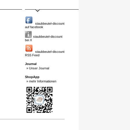
staubbeutel-discount
auf facebook
staubbeutel-discount
bei X
staubbeutel-discount
RSS Feed
Journal
» Unser Journal
ShopApp
» mehr Informationen