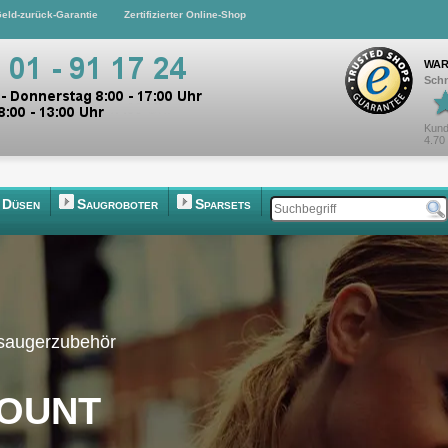
eld-zurück-Garantie
Zertifizierter Online-Shop
WAR
Schn
Kund
4.70
Düsen
Saugroboter
Sparsets
bsaugerzubehör
ount