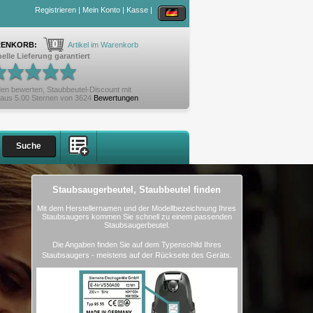
Registrieren
|
Mein Konto
|
Kasse
|
0
ENKORB:
Artikel im Warenkorb
elle Lieferung garantiert
en bewerten,
Staubbeutel-Discount
mit
aus
5.00
Sternen von
3624
Bewertungen
Staubsaugerbeutel, Staubbeutel finden
Mit dem Herstellernamen und der Modellbezeichnung Ihres
Staubsaugers kommen Sie schnell zu einem passenden
Staubsaugerbeutel.
Die Angaben finden Sie auf dem Typenschild Ihres
Staubsaugers - meistens auf der Rückseite des Geräts.