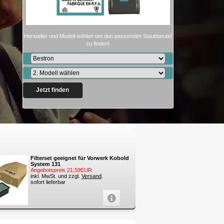
Hersteller und Modell wählen um den passenden Staubbeutel
zu finden!
Jetzt finden
Filterset geeignet für Vorwerk Kobold
System 131
Angebotspreis 21,59EUR
inkl. MwSt. und zzgl.
Versand
.
sofort lieferbar