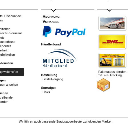
Rechnung
tel-Discount.de
um
Vorkasse
ditionen
srecht-/Formular
utz
ausschluss
Händlerbund
cherheit
eiheit
glichkeiten
iderrufen
ag widerrufen
Paketstatus abrufen
Bestellung
mit Live-Tracking
Bestellvorgang
ngen
gen ansehen
Sonstiges
Links
dienen
reibende
werden
Wir führen auch passende Staubsaugerbeutel zu folgenden Marken