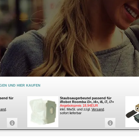
en und hier kaufen
send für
Staubsaugerbeutel passend für
iRobot Roomba i3+, i4+, i6, i7, i7+
Angebotspreis 18,94EUR
sand
.
inkl. MwSt. und zzgl.
Versand
.
sofort lieferbar