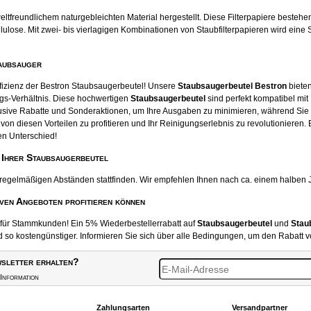
tfreundlichem naturgebleichten Material hergestellt. Diese Filterpapiere beste
ose. Mit zwei- bis vierlagigen Kombinationen von Staubfilterpapieren wird eine S
aubsauger
ffizienz der Bestron Staubsaugerbeutel! Unsere
Staubsaugerbeutel Bestron
bieten
gs-Verhältnis. Diese hochwertigen
Staubsaugerbeutel
sind perfekt kompatibel mit
usive Rabatte und Sonderaktionen, um Ihre Ausgaben zu minimieren, während Sie
von diesen Vorteilen zu profitieren und Ihr Reinigungserlebnis zu revolutionieren.
en Unterschied!
 Ihrer Staubsaugerbeutel
 regelmäßigen Abständen stattfinden. Wir empfehlen Ihnen nach ca. einem halben 
iven Angeboten profitieren können
t für Stammkunden! Ein 5% Wiederbestellerrabatt auf
Staubsaugerbeutel
und
Stau
o kostengünstiger. Informieren Sie sich über alle Bedingungen, um den Rabatt v
sletter erhalten?
Information
Zahlungsarten
Versandpartner