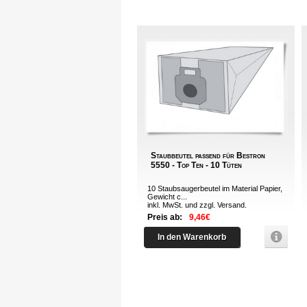
Staubbeutel passend für Bestron
5550 - Top Ten - 10 Tüten
10 Staubsaugerbeutel im Material Papier,
Gewicht c...
inkl. MwSt. und zzgl.
Versand
.
Preis ab:
9,46€
In den Warenkorb