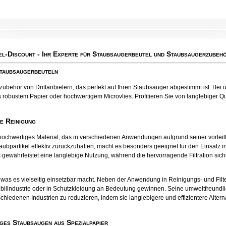
el-Discount
- Ihr Experte für Staubsaugerbeutel und Staubsaugerzubehö
Staubsaugerbeuteln
behör von Drittanbietern, das perfekt auf Ihren Staubsauger abgestimmt ist. Bei u
 robustem Papier oder hochwertigem Microvlies. Profitieren Sie von langlebiger Qual
te Reinigung
tes hochwertiges Material, das in verschiedenen Anwendungen aufgrund seiner vort
aubpartikel effektiv zurückzuhalten, macht es besonders geeignet für den Einsatz
 gewährleistet eine langlebige Nutzung, während die hervorragende Filtration sichers
el, was es vielseitig einsetzbar macht. Neben der Anwendung in Reinigungs- und Fil
bilindustrie oder in Schutzkleidung an Bedeutung gewinnen. Seine umweltfreund
chiedenen Industrien zu reduzieren, indem sie langlebigere und effizientere Alter
ges Staubsaugen aus Spezialpapier