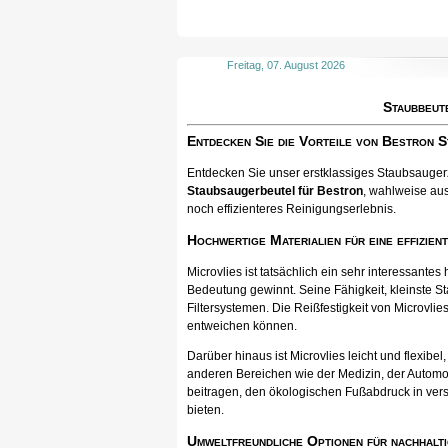
Freitag, 07. August 2026
Staubbeut
Entdecken Sie die Vorteile von Bestron 
Entdecken Sie unser erstklassiges Staubsaugerzu
Staubsaugerbeutel für Bestron
, wahlweise aus
noch effizienteres Reinigungserlebnis.
Hochwertige Materialien für eine effizien
Microvlies ist tatsächlich ein sehr interessan
Bedeutung gewinnt. Seine Fähigkeit, kleinste St
Filtersystemen. Die Reißfestigkeit von Microvlies
entweichen können.
Darüber hinaus ist Microvlies leicht und flexib
anderen Bereichen wie der Medizin, der Automo
beitragen, den ökologischen Fußabdruck in vers
bieten.
Umweltfreundliche Optionen für nachhalti