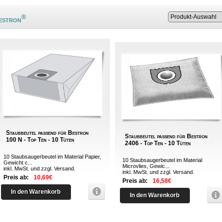
®
estron
Staubbeutel passend für Bestron
Staubbeutel passend für Bestron
100 N - Top Ten - 10 Tüten
2406 - Top Ten - 10 Tüten
10 Staubsaugerbeutel im Material Papier,
10 Staubsaugerbeutel im Material
Gewicht c...
Microvlies, Gewic...
inkl. MwSt. und zzgl.
Versand
.
inkl. MwSt. und zzgl.
Versand
.
Preis ab:
10,69€
Preis ab:
16,58€
In den Warenkorb
In den Warenkorb