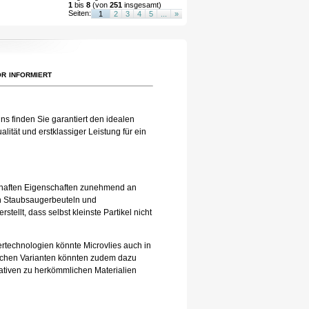
1
bis
8
(von
251
insgesamt)
Seiten:
1
2
3
4
5
...
»
r informiert
ns finden Sie garantiert den idealen
ität und erstklassiger Leistung für ein
eilhaften Eigenschaften zunehmend an
 in Staubsaugerbeuteln und
tellt, dass selbst kleinste Partikel nicht
tertechnologien könnte Microvlies auch in
lichen Varianten könnten zudem dazu
nativen zu herkömmlichen Materialien